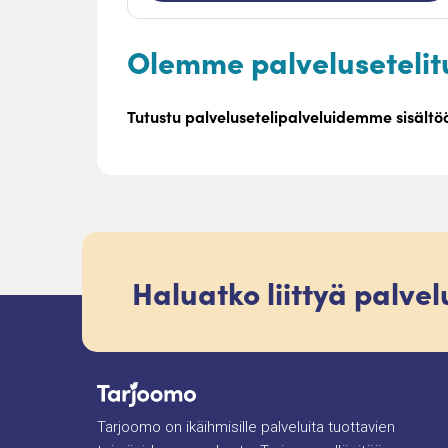
Olemme palvelusetelit
Tutustu palvelusetelipalveluidemme sisält
Haluatko liittyä palve
Tarjoomo on ikäihmisille palveluita tuottavien