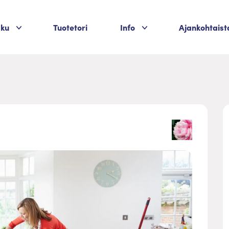
Palvelukategoriat
Palvelukategoriat
aku
Tuotetori
Info
Ajankohtaist