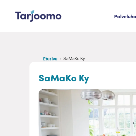
Siirry sisältöön
Palveluh
Tarjoomo etusivu
Etusivu
SaMaKo Ky
SaMaKo Ky