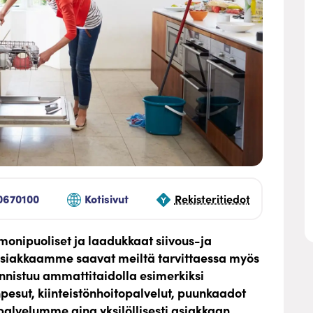
0670100
Kotisivut
Rekisteritiedot
 monipuoliset ja laadukkaat siivous-ja
si asiakkaamme saavat meiltä tarvittaessa myös
 onnistuu ammattitaidolla esimerkiksi
anpesut, kiinteistönhoitopalvelut, puunkaadot
alvelumme aina yksilöllisesti asiakkaan