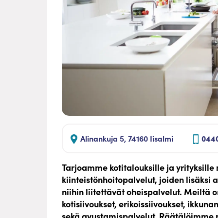
Alinankuja 5, 74160 Iisalmi
044
Tarjoamme kotitalouksille ja yrityksille
kiinteistönhoitopalvelut, joiden lisäk
niihin liitettävät oheispalvelut. Meiltä
kotisiivoukset, erikoissiivoukset, ikkun
sekä avustamispalvelut. Räätälöimme p