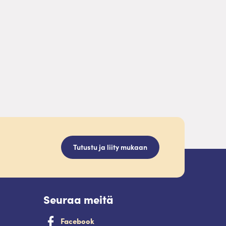
Tutustu ja liity mukaan
Seuraa meitä
Facebook