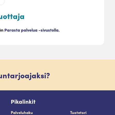
uottaja
öön
Parasta palvelua -sivustolla
.
luntarjoajaksi?
Pikalinkit
Palveluhaku
Tuotetori