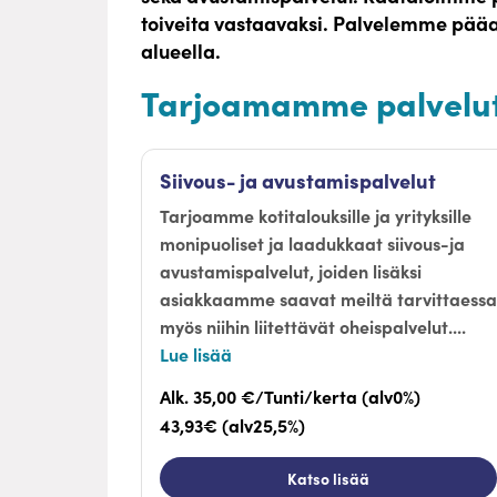
toiveita vastaavaksi. Palvelemme pää
alueella.
Tarjoamamme palvelu
Siivous- ja avustamispalvelut
Tarjoamme kotitalouksille ja yrityksille
monipuoliset ja laadukkaat siivous-ja
avustamispalvelut, joiden lisäksi
asiakkaamme saavat meiltä tarvittaessa
myös niihin liitettävät oheispalvelut....
Lue lisää
Alk. 35,00 €/Tunti/kerta (alv0%)
43,93€ (alv25,5%)
Katso lisää