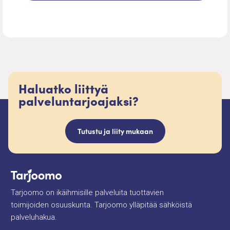
Haluatko liittyä
palveluntarjoajaksi?
Tutustu ja liity mukaan
Tarjoomo on ikäihmisille palveluita tuottavien
toimijoiden osuuskunta. Tarjoomo ylläpitää sähköistä
palveluhakua.