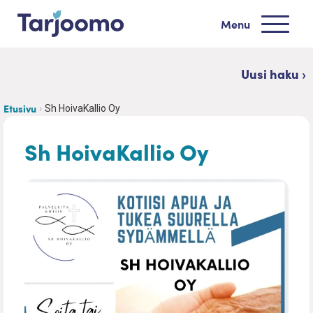
Siirry sisältöön
Menu
Tarjoomo etusivu
Uusi haku ›
Etusivu
Sh HoivaKallio Oy
Sh HoivaKallio Oy