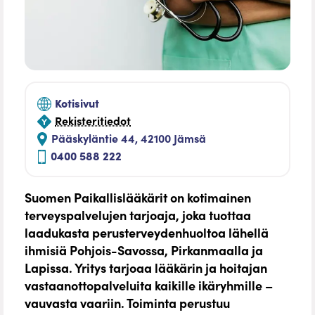
Kotisivut
Rekisteritiedot
Pääskyläntie 44, 42100 Jämsä
0400 588 222
Suomen Paikallislääkärit on kotimainen
terveyspalvelujen tarjoaja, joka tuottaa
laadukasta perusterveydenhuoltoa lähellä
ihmisiä Pohjois-Savossa, Pirkanmaalla ja
Lapissa. Yritys tarjoaa lääkärin ja hoitajan
vastaanottopalveluita kaikille ikäryhmille –
vauvasta vaariin. Toiminta perustuu