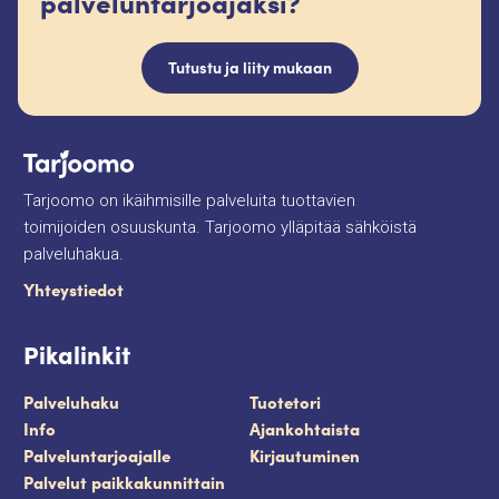
palveluntarjoajaksi?
Tutustu ja liity mukaan
Tarjoomo on ikäihmisille palveluita tuottavien
toimijoiden osuuskunta. Tarjoomo ylläpitää sähköistä
palveluhakua.
Yhteystiedot
Pikalinkit
Palveluhaku
Tuotetori
Info
Ajankohtaista
Palveluntarjoajalle
Kirjautuminen
Palvelut paikkakunnittain