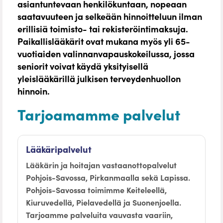
asiantuntevaan henkilökuntaan, nopeaan
saatavuuteen ja selkeään hinnoitteluun ilman
erillisiä toimisto- tai rekisteröintimaksuja.
Paikallislääkärit ovat mukana myös yli 65-
vuotiaiden valinnanvapauskokeilussa, jossa
seniorit voivat käydä yksityisellä
yleislääkärillä julkisen terveydenhuollon
hinnoin.
Tarjoamamme palvelut
Lääkäripalvelut
Lääkärin ja hoitajan vastaanottopalvelut
Pohjois-Savossa, Pirkanmaalla sekä Lapissa.
Pohjois-Savossa toimimme Keiteleellä,
Kiuruvedellä, Pielavedellä ja Suonenjoella.
Tarjoamme palveluita vauvasta vaariin,