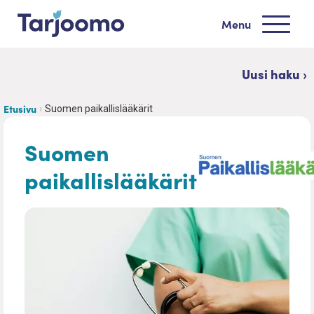
Siirry sisältöön
Menu
Tarjoomo etusivu
Uusi haku ›
Etusivu
Suomen paikallislääkärit
Suomen
paikallislääkärit