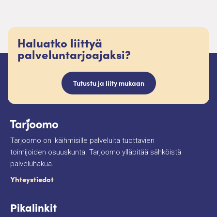
Haluatko liittyä
palveluntarjoajaksi?
Tutustu ja liity mukaan
Tarjoomo on ikäihmisille palveluita tuottavien
toimijoiden osuuskunta. Tarjoomo ylläpitää sähköistä
palveluhakua.
Yhteystiedot
Pikalinkit