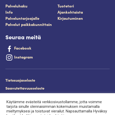
Palveluhaku
Tuotetori
Info
Ajankohtaista
Palveluntarjoajalle
Kirjautuminen
Palvelut paikkakunnittain
Seuraa meitä
Facebook
Instagram
Tietosuojaseloste
Saavutettavuusseloste
Evästeet
Käytämme evästeitä verkkosivustollamme, jotta voimme
Palveluntuottajan kirjautuminen.
tarjota sinulle olennaisimman kokemuksen muistamalla
mieltymyksesi ja toistuvat vierailut. Napsauttamalla Hyväksy