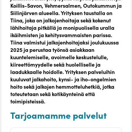
Koillis-Savon, Vehmersalmen, Outokummun ja
Siilinjärven alueella. Yrityksen taustalla on
Tiina, joka on jalkojenhoitaja sekä kokenut
lähihoitaja pitkällä ja monipuolisella uralla
ikäihmisten ja kehitysvammaisten parissa.
Tiina valmistui jalkojenhoitajaksi joulukuussa
2025 ja perustaa työnsä asiakkaan
kuuntelemiselle, avoimelle keskustelulle,
kiireettömyydelle sekä huolelliselle ja
laadukkaalle hoidolle. Yrityksen palveluihin
kuuluvat jalkahoito, kynsi- ja iho-ongelmien
hoito sekä jalkojen hemmotteluhetkiä, jotka
toteutetaan sekä kotikäynteinä että
toimipisteissä.
Tarjoamamme palvelut