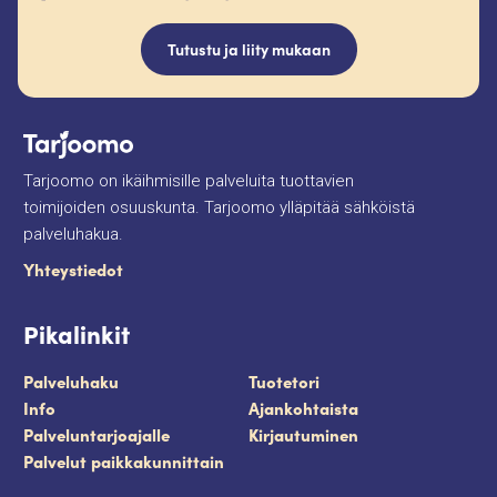
Tutustu ja liity mukaan
Tarjoomo on ikäihmisille palveluita tuottavien
toimijoiden osuuskunta. Tarjoomo ylläpitää sähköistä
palveluhakua.
Yhteystiedot
Pikalinkit
Palveluhaku
Tuotetori
Info
Ajankohtaista
Palveluntarjoajalle
Kirjautuminen
Palvelut paikkakunnittain