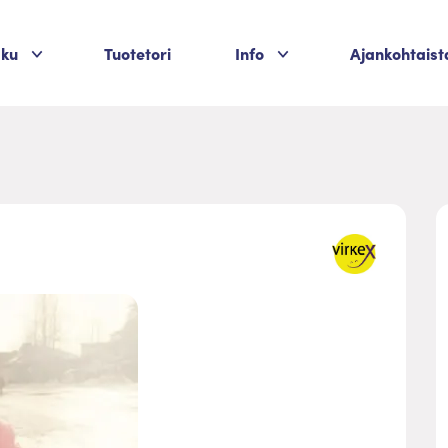
Palvelukategoriat
Palvelukategoriat
aku
Tuotetori
Info
Ajankohtaist