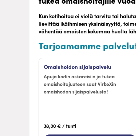
tukea omaishoitajille vuod
Kun kotihoitoa ei vielä tarvita tai halu
lievittää ikäihmisen yksinäisyyttä, toi
vähentää omaisten kokemaa huolta läh
Tarjoamamme palvelu
Omaishoidon sijaispalvelu
Apuja kodin askareisiin ja tukea
omaishoitajuuteen saat VirkeXin
omaishodon sijaispalvelusta!
38,00 € / tunti