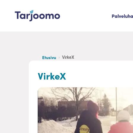
Siirry sisältöön
Palveluh
Tarjoomo etusivu
Etusivu
VirkeX
VirkeX