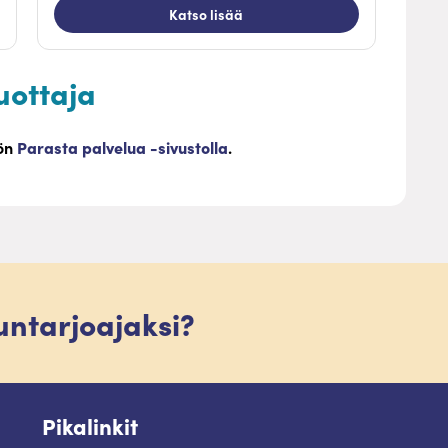
Katso lisää
uottaja
öön
Parasta palvelua -sivustolla
.
luntarjoajaksi?
Pikalinkit