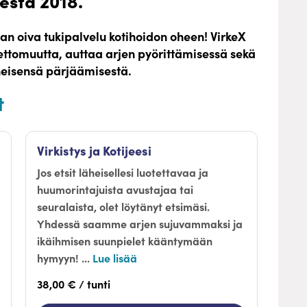
esta 2018.
taan oiva tukipalvelu kotihoidon oheen! VirkeX
mettomuutta, auttaa arjen pyörittämisessä sekä
eisensä pärjäämisestä.
t
Virkistys ja Kotijeesi
Jos etsit läheisellesi luotettavaa ja
huumorintajuista avustajaa tai
seuralaista, olet löytänyt etsimäsi.
Yhdessä saamme arjen sujuvammaksi ja
ikäihmisen suunpielet kääntymään
hymyyn! ...
Lue lisää
38,00 € / tunti