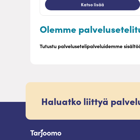
Katso lisää
Olemme palvelusetelit
Tutustu palvelusetelipalveluidemme sisält
Haluatko liittyä palve