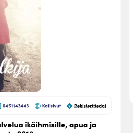
0451143443
Kotisivut
Rekisteritiedot
alvelua ikäihmisille, apua ja