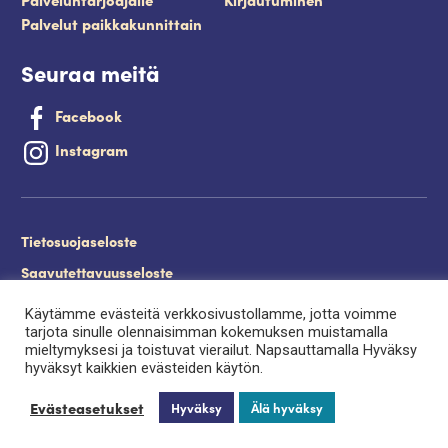
Palvelut paikkakunnittain
Seuraa meitä
Facebook
Instagram
Tietosuojaseloste
Saavutettavuusseloste
Evästeet
Käytämme evästeitä verkkosivustollamme, jotta voimme
tarjota sinulle olennaisimman kokemuksen muistamalla
Palveluntuottajan kirjautuminen.
mieltymyksesi ja toistuvat vierailut. Napsauttamalla Hyväksy
hyväksyt kaikkien evästeiden käytön.
Evästeasetukset
Hyväksy
Älä hyväksy