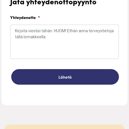
Jätä yhteydenottopyyntö
Yhteydenotto
*