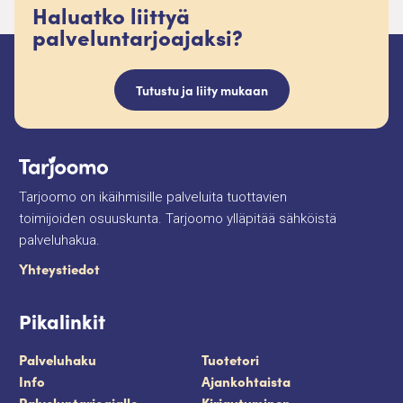
Haluatko liittyä
palveluntarjoajaksi?
Tutustu ja liity mukaan
Tarjoomo on ikäihmisille palveluita tuottavien
toimijoiden osuuskunta. Tarjoomo ylläpitää sähköistä
palveluhakua.
Yhteystiedot
Pikalinkit
Palveluhaku
Tuotetori
Info
Ajankohtaista
Palveluntarjoajalle
Kirjautuminen