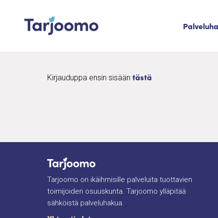
Siirry sisältöön
Palveluh
Tarjoomo etusivu
tästä
Kirjauduppa ensin sisään
Tarjoomo on ikäihmisille palveluita tuottavien
toimijoiden osuuskunta. Tarjoomo ylläpitää
sähköistä palveluhakua.