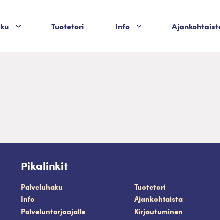
aku
Tuotetori
Info
Ajankohtaist
Palvelukategoriat
Palvelukategoriat
Pikalinkit
Palveluhaku
Tuotetori
Info
Ajankohtaista
Palveluntarjoajalle
Kirjautuminen