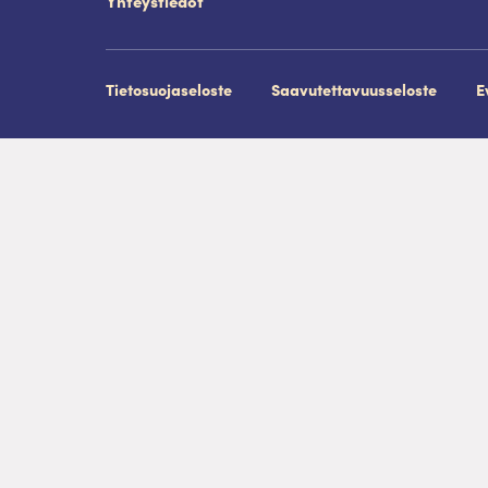
Yhteystiedot
Tietosuojaseloste
Saavutettavuusseloste
E