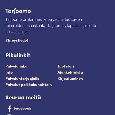
Tarjoomo on ikäihmisille palveluita tuottavien
toimijoiden osuuskunta. Tarjoomo ylläpitää sähköistä
palveluhakua.
Yhteystiedot
Pikalinkit
Palveluhaku
Tuotetori
Info
Ajankohtaista
Palveluntarjoajalle
Kirjautuminen
Palvelut paikkakunnittain
Seuraa meitä
Facebook