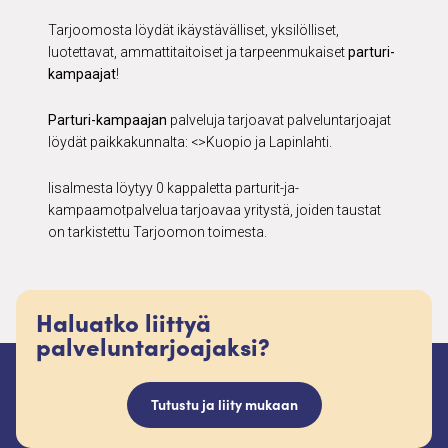
Tarjoomosta löydät ikäystävälliset, yksilölliset,
luotettavat, ammattitaitoiset ja tarpeenmukaiset
parturi-
kampaajat
!
Parturi-kampaajan
palveluja tarjoavat palveluntarjoajat
löydät paikkakunnalta: <>Kuopio ja Lapinlahti.
Iisalmesta löytyy 0 kappaletta parturit-ja-
kampaamotpalvelua tarjoavaa yritystä, joiden taustat
on tarkistettu Tarjoomon toimesta.
Haluatko liittyä
palveluntarjoajaksi?
Tutustu ja liity mukaan