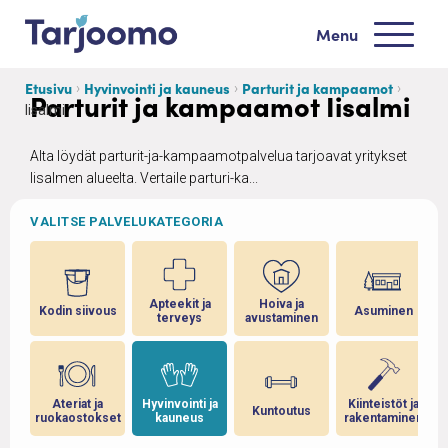
Siirry sisältöön
Menu
Tarjoomo etusivu
Etusivu
Hyvinvointi ja kauneus
Parturit ja kampaamot
Parturit ja kampaamot Iisalmi
Iisalmi
Alta löydät parturit-ja-kampaamotpalvelua tarjoavat yritykset
Iisalmen alueelta. Vertaile parturi-ka...
VALITSE PALVELUKATEGORIA
Apteekit ja
Hoiva ja
Kodin siivous
Asuminen
terveys
avustaminen
Ateriat ja
Hyvinvointi ja
Kiinteistöt ja
Kuntoutus
ruokaostokset
kauneus
rakentaminen