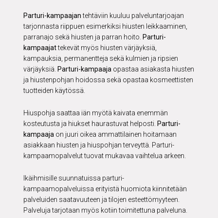
Parturi-kampaajan
tehtäviin kuuluu palveluntarjoajan
tarjonnasta riippuen esimerkiksi hiusten leikkaaminen,
parranajo sekä hiusten ja parran hoito.
Parturi-
kampaajat
tekevät myös hiusten värjäyksiä,
kampauksia, permanentteja sekä kulmien ja ripsien
värjäyksiä.
Parturi-kampaaja
opastaa asiakasta hiusten
ja hiustenpohjan hoidossa sekä opastaa kosmeettisten
tuotteiden käytössä.
Hiuspohja saattaa iän myötä kaivata enemmän
kosteutusta ja hiukset haurastuvat helposti.
Parturi-
kampaaja
on juuri oikea ammattilainen hoitamaan
asiakkaan hiusten ja hiuspohjan terveyttä. Parturi-
kampaamopalvelut tuovat mukavaa vaihtelua arkeen.
Ikäihmisille suunnatuissa parturi-
kampaamopalveluissa erityistä huomiota kiinnitetään
palveluiden saatavuuteen ja tilojen esteettömyyteen.
Palveluja tarjotaan myös kotiin toimitettuna palveluna.