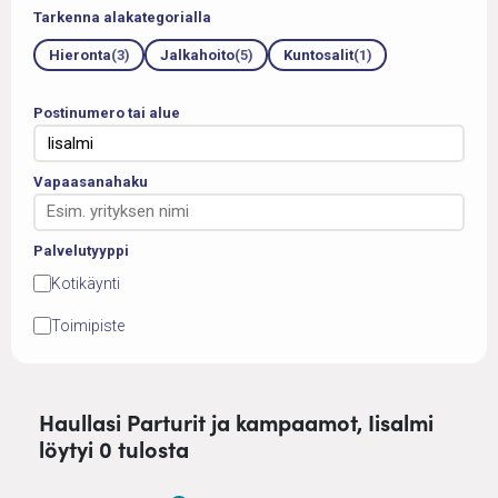
Tarkenna alakategorialla
Hieronta
(3)
Jalkahoito
(5)
Kuntosalit
(1)
Postinumero tai alue
Vapaasanahaku
Palvelutyyppi
Kotikäynti
Toimipiste
Haullasi Parturit ja kampaamot, Iisalmi
löytyi 0 tulosta