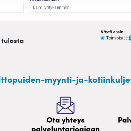
Näytä ensin:
 tulosta
Toimipisteet
lttopuiden-myynti-ja-kotiinkulj
Ota yhteys
Pal
palveluntarjoajaan