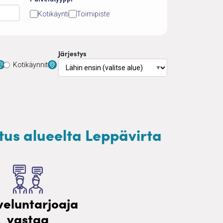
Kotikäynti
Toimipiste
Järjestys
Kotikäynnit
▼
etus alueelta Leppävirta
veluntarjoaja
vastaa