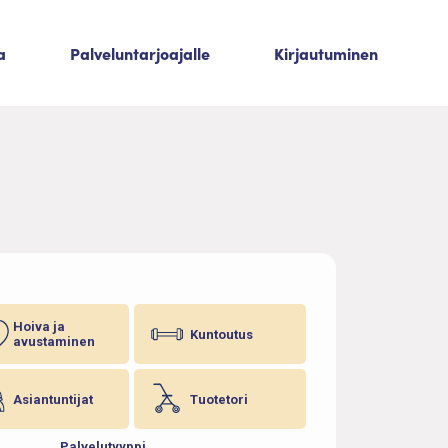
a
Palveluntarjoajalle
Kirjautuminen
Hoiva ja
Kuntoutus
avustaminen
Asiantuntijat
Tuotetori
Palvelutyyppi