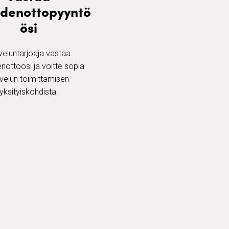
ydenottopyyntö
ösi
veluntarjoaja vastaa
nottoosi ja voitte sopia
velun toimittamisen
yksityiskohdista.