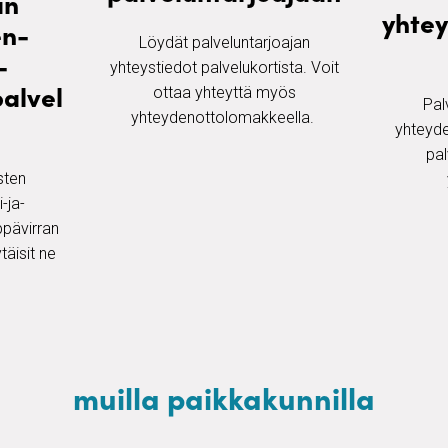
an
yhte
en-
Löydät palveluntarjoajan
-
yhteystiedot palvelukortista. Voit
palvel
ottaa yhteyttä myös
Pal
yhteydenottolomakkeella. ​
yhteyde
pal
ten ​
-ja-
ppävirran
täisit ne
muilla paikkakunnilla