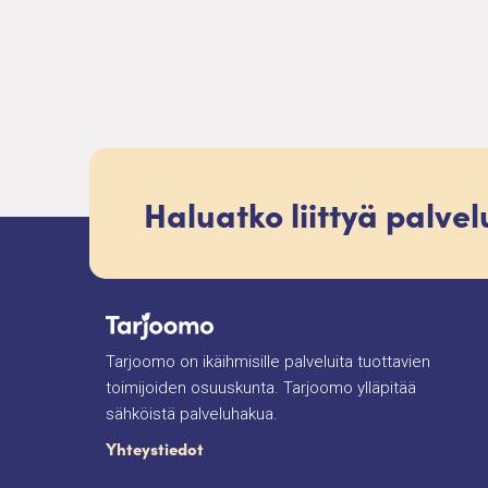
Haluatko liittyä palve
Tarjoomo on ikäihmisille palveluita tuottavien
toimijoiden osuuskunta. Tarjoomo ylläpitää
sähköistä palveluhakua.
Yhteystiedot