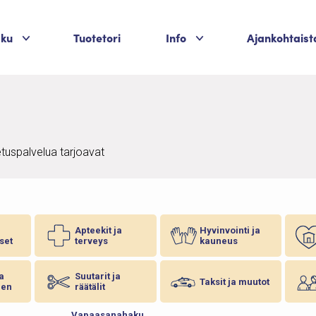
Palvelukategoriat
Palvelukategoriat
aku
Tuotetori
Info
Ajankohtaist
etuspalvelua tarjoavat
Apteekit ja
Hyvinvointi ja
set
terveys
kauneus
ja
Suutarit ja
Taksit ja muutot
nen
räätälit
Vapaasanahaku