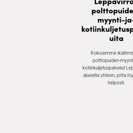
Leppävirr
polttopuid
myynti-ja
kotiinkuljetus
uita
Kokosimme ikäihmis
polttopuiden-myynti
kotiinkuljetuspalvelut Le
alueelta yhteen, jotta löy
helposti.