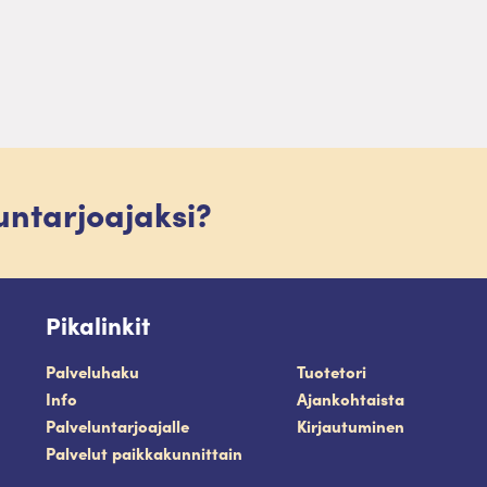
luntarjoajaksi?
Pikalinkit
Palveluhaku
Tuotetori
Info
Ajankohtaista
Palveluntarjoajalle
Kirjautuminen
Palvelut paikkakunnittain