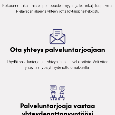
Kokosimme ikäihmisten ​polttopuiden-myynti-ja-kotiinkuljetuspalvelut
Pielaveden alueelta yhteen, jotta löytäisit ne helposti.
Ota yhteys palveluntarjoajaan
Löydät palveluntarjoajan yhteystiedot palvelukortista. Voit ottaa
yhteyttä myös yhteydenottolomakkeella. ​
Palveluntarjoaja vastaa
yhteydenottopyyntöösi