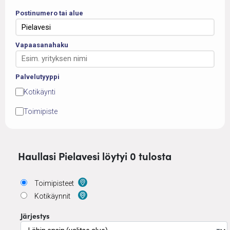
Postinumero tai alue
Vapaasanahaku
Palvelutyyppi
Kotikäynti
Toimipiste
Haullasi Pielavesi löytyi 0 tulosta
Toimipisteet
Kotikäynnit
Järjestys