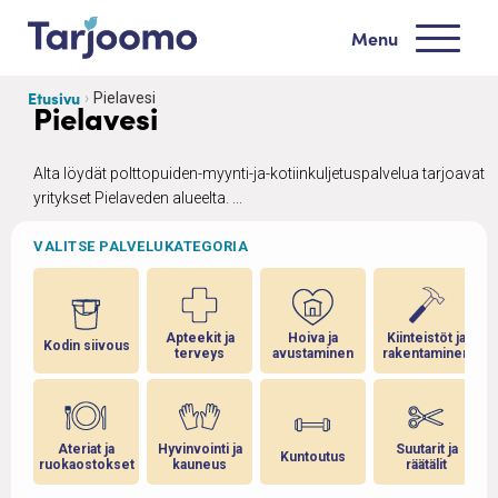
Siirry sisältöön
Menu
Tarjoomo etusivu
Etusivu
Pielavesi
Pielavesi
Alta löydät polttopuiden-myynti-ja-kotiinkuljetuspalvelua tarjoavat
yritykset Pielaveden alueelta. ...
VALITSE PALVELUKATEGORIA
Apteekit ja
Hoiva ja
Kiinteistöt ja
Kodin siivous
terveys
avustaminen
rakentaminen
Ateriat ja
Hyvinvointi ja
Suutarit ja
Kuntoutus
ruokaostokset
kauneus
räätälit