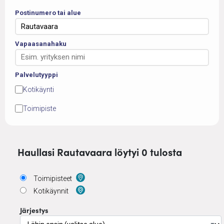
Postinumero tai alue
Vapaasanahaku
Palvelutyyppi
Kotikäynti
Toimipiste
Haullasi Rautavaara löytyi 0 tulosta
Toimipisteet
Kotikäynnit
Järjestys