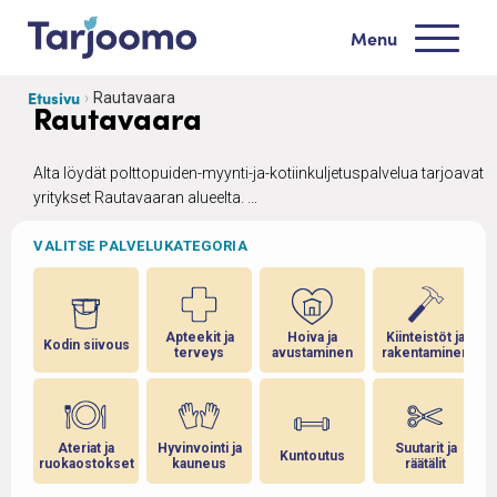
Siirry sisältöön
Menu
Tarjoomo etusivu
Etusivu
Rautavaara
Rautavaara
Alta löydät polttopuiden-myynti-ja-kotiinkuljetuspalvelua tarjoavat
yritykset Rautavaaran alueelta. ...
VALITSE PALVELUKATEGORIA
Apteekit ja
Hoiva ja
Kiinteistöt ja
Kodin siivous
terveys
avustaminen
rakentaminen
Ateriat ja
Hyvinvointi ja
Suutarit ja
Kuntoutus
ruokaostokset
kauneus
räätälit