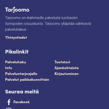
Tarjoomo on ikäihmisille palveluita tuottavien
toimijoiden osuuskunta. Tarjoomo ylläpitää sähköistä
palveluhakua.
Yhteystiedot
Pikalinkit
Palveluhaku
Tuotetori
Info
Ajankohtaista
Palveluntarjoajalle
Kirjautuminen
Palvelut paikkakunnittain
Seuraa meitä
Facebook