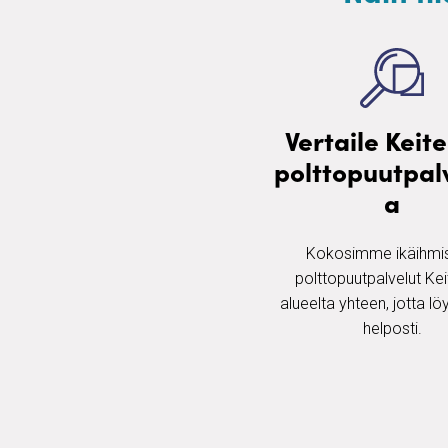
Vertaile Keit
polttopuutpalv
a
Kokosimme ikäihmis
polttopuutpalvelut Kei
alueelta yhteen, jotta löy
helposti.