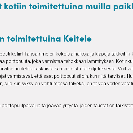
 kotiin toimitettuina muilla pai
n toimitettuina Keitele
osti kotiin! Tarjoamme eri kokoisia halkoja ja klapeja takkoihin, 
vaa polttopuuta, joka varmistaa tehokkaan lämmityksen. Kotiink
 tarvitse huolehtia raskaista kantamisista tai kuljetuksesta. Voit va
jat varmistavat, että saat polttopuut silloin, kun niitä tarvitset.
, sillä kun syksy on vaihtumassa talveksi, on talvea varten varat
 polttopuutpalvelua tarjoavaa yritystä, joiden taustat on tarkist