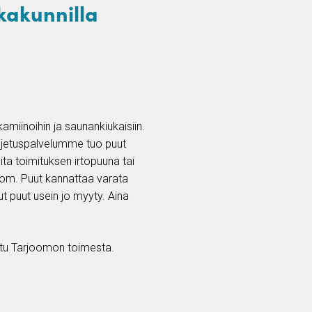
kkakunnilla
kamiinoihin ja saunankiukaisiin.
uljetuspalvelumme tuo puut
lita toimituksen irtopuuna tai
 Huom. Puut kannattaa varata
ut puut usein jo myyty. Aina
ettu Tarjoomon toimesta.