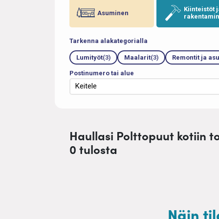
Kiinteistöt 
Asuminen
rakentami
Tarkenna alakategorialla
Lumityöt
(3)
Maalarit
(3)
Remontit ja as
Postinumero tai alue
Haullasi Polttopuut kotiin to
0 tulosta
Näin ti