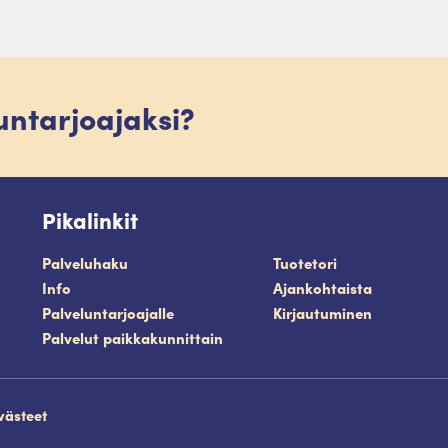
luntarjoajaksi?
Pikalinkit
Palveluhaku
Tuotetori
Info
Ajankohtaista
Palveluntarjoajalle
Kirjautuminen
Palvelut paikkakunnittain
västeet