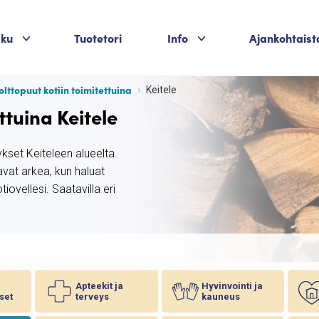
Palvelukategoriat
Palvelukategoriat
aku
Tuotetori
Info
Ajankohtaist
olttopuut kotiin toimitettuina
Keitele
ttuina Keitele
ykset Keiteleen alueelta.
avat arkea, kun haluat
ovellesi. Saatavilla eri
Apteekit ja
Hyvinvointi ja
set
terveys
kauneus