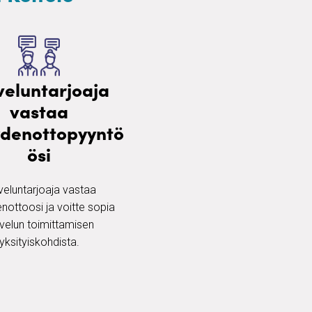
veluntarjoaja
vastaa
ydenottopyyntö
ösi
veluntarjoaja vastaa
nottoosi ja voitte sopia
velun toimittamisen
yksityiskohdista.