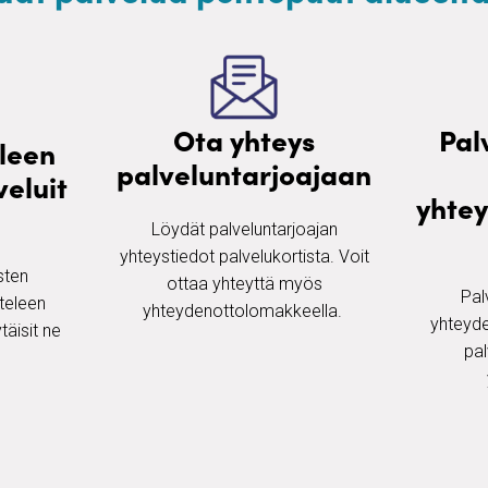
Ota yhteys
Pal
eleen
palveluntarjoajaan
eluit
yhte
Löydät palveluntarjoajan
yhteystiedot palvelukortista. Voit
ten ​
ottaa yhteyttä myös
Pal
teleen
yhteydenottolomakkeella. ​
yhteyde
täisit ne
pal