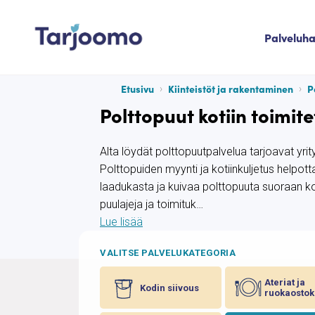
Siirry sisältöön
Palveluh
Tarjoomo etusivu
Etusivu
Kiinteistöt ja rakentaminen
P
Polttopuut kotiin toimite
Alta löydät polttopuutpalvelua tarjoavat yrit
Polttopuiden myynti ja kotiinkuljetus helpott
laadukasta ja kuivaa polttopuuta suoraan koti
puulajeja ja toimituk…
Lue lisää
VALITSE PALVELUKATEGORIA
Ateriat ja
Kodin siivous
ruokaostok