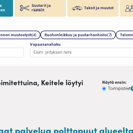
ja
Suutarit ja
Taksit ja muutot
nen
räätälit
unnon muutostyöt
(4)
Ruohonleikkuu ja puutarhanhoito
(7)
Talonm
Vapaasanahaku
imitettuina, Keitele löytyi
Näytä ensin:
Toimipisteet
laat palvelua polttopuut alueelta