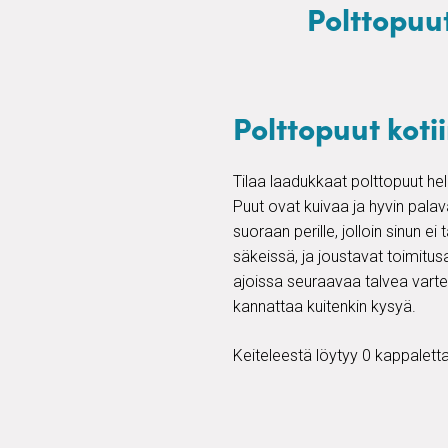
Polttopuut
Polttopuut kotii
Tilaa laadukkaat polttopuut help
Puut ovat kuivaa ja hyvin pala
suoraan perille, jolloin sinun ei
säkeissä, ja joustavat toimitusa
ajoissa seuraavaa talvea varten
kannattaa kuitenkin kysyä.
Keiteleestä löytyy 0 kappaletta