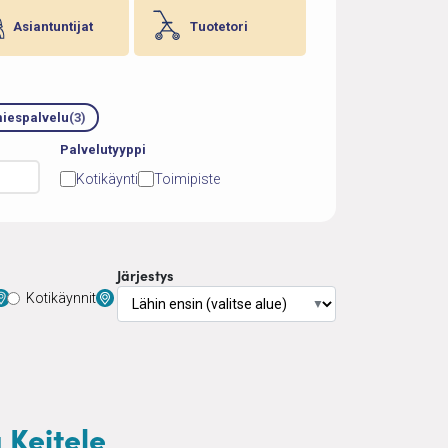
Asiantuntijat
Tuotetori
iespalvelu
(3)
Palvelutyyppi
Kotikäynti
Toimipiste
Järjestys
Kotikäynnit
▼
 Keitele