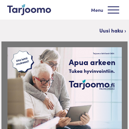
Siirry sisältöön
Menu
Tarjoomo etusivu
Uusi haku ›