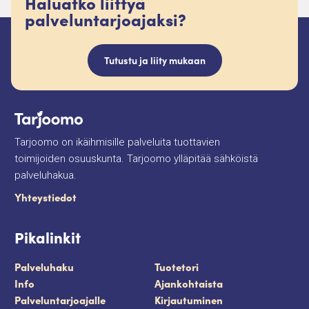
Haluatko liittyä
palveluntarjoajaksi?
Tutustu ja liity mukaan
Tarjoomo on ikäihmisille palveluita tuottavien
toimijoiden osuuskunta. Tarjoomo ylläpitää sähköistä
palveluhakua.
Yhteystiedot
Pikalinkit
Palveluhaku
Tuotetori
Info
Ajankohtaista
Palveluntarjoajalle
Kirjautuminen