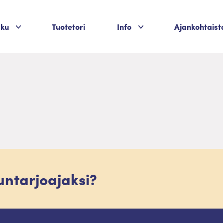
Palvelukategoriat
Palvelukategoriat
aku
Tuotetori
Info
Ajankohtaist
luntarjoajaksi?