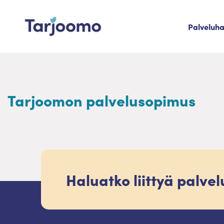
Siirry sisältöön
Palveluh
Tarjoomo etusivu
Tarjoomon palvelusopimus
Haluatko liittyä palve