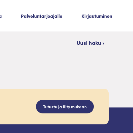
a
Palveluntarjoajalle
Kirjautuminen
Uusi haku ›
Tutustu ja liity mukaan