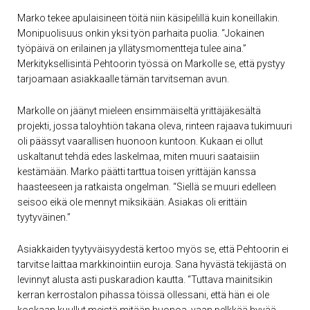
Marko tekee apulaisineen töitä niin käsipelillä kuin koneillakin.
Monipuolisuus onkin yksi työn parhaita puolia. “Jokainen
työpäivä on erilainen ja yllätysmomentteja tulee aina.”
Merkityksellisintä Pehtoorin työssä on Markolle se, että pystyy
tarjoamaan asiakkaalle tämän tarvitseman avun.
Markolle on jäänyt mieleen ensimmäiseltä yrittäjäkesältä
projekti, jossa taloyhtiön takana oleva, rinteen rajaava tukimuuri
oli päässyt vaarallisen huonoon kuntoon. Kukaan ei ollut
uskaltanut tehdä edes laskelmaa, miten muuri saataisiin
kestämään. Marko päätti tarttua toisen yrittäjän kanssa
haasteeseen ja ratkaista ongelman. “Siellä se muuri edelleen
seisoo eikä ole mennyt miksikään. Asiakas oli erittäin
tyytyväinen.”
Asiakkaiden tyytyväisyydestä kertoo myös se, että Pehtoorin ei
tarvitse laittaa markkinointiin euroja. Sana hyvästä tekijästä on
levinnyt alusta asti puskaradion kautta. “Tuttava mainitsikin
kerran kerrostalon pihassa töissä ollessani, että hän ei ole