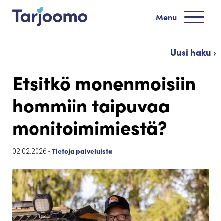
Siirry sisältöön
Menu
Tarjoomo etusivu
Uusi haku ›
Etsitkö monenmoisiin
hommiin taipuvaa
monitoimimiestä?
Tietoja palveluista
02.02.2026 -