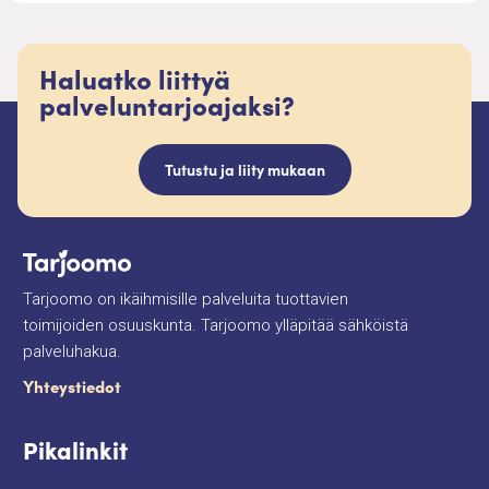
Haluatko liittyä
palveluntarjoajaksi?
Tutustu ja liity mukaan
Tarjoomo on ikäihmisille palveluita tuottavien
toimijoiden osuuskunta. Tarjoomo ylläpitää sähköistä
palveluhakua.
Yhteystiedot
Pikalinkit