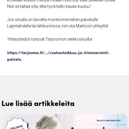
koskaan kuullut meistä mitään huonoa, vaan pelkkää hyvää.
Niin se taitaa olla, että hyvä kello kauas kuuluu.”
Jos sinulla on tarvetta monitoimimiehen palveluille
Lapinlahdella tai lähikunnissa, niin ota Markoon yhteyttä!
Yhteystiedot löytyvät Tarjoomon verkkosivuilta:
https://tarjoomo.fi/…/ruohonleikkuu-ja-trimmerointi-
palvelu
Lue lisää artikkeleita