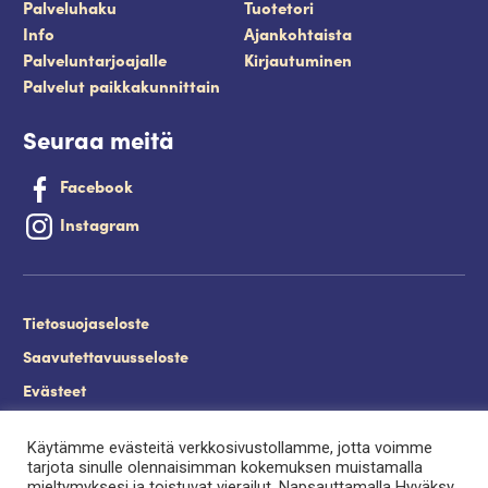
Palveluhaku
Tuotetori
Info
Ajankohtaista
Palveluntarjoajalle
Kirjautuminen
Palvelut paikkakunnittain
Seuraa meitä
Facebook
Instagram
Tietosuojaseloste
Saavutettavuusseloste
Evästeet
Palveluntuottajan kirjautuminen.
Käytämme evästeitä verkkosivustollamme, jotta voimme
tarjota sinulle olennaisimman kokemuksen muistamalla
mieltymyksesi ja toistuvat vierailut. Napsauttamalla Hyväksy