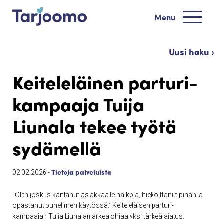
Siirry sisältöön
Menu
Tarjoomo etusivu
Uusi haku ›
Keiteleläinen parturi-
kampaaja Tuija
Liunala tekee työtä
sydämellä
Tietoja palveluista
02.02.2026 -
“Olen joskus kantanut asiakkaalle halkoja, hiekoittanut pihan ja
opastanut puhelimen käytössä.” Keiteleläisen parturi-
kampaajan Tuija Liunalan arkea ohjaa yksi tärkeä ajatus: