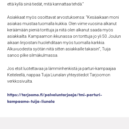
että kyllä sinä tiedät, mitä kannattaa tehdä.”
Asiakkaat myös osoittavat arvostuksensa: “Kesäaikaan moni
asiakas muistaa tuomalla kukkia. Olen viime vuosina alkanut
keräämään pieniä tonttuja ja niitä olen alkanut saada myös
asiakkailta. Kampaamon ikkunassa on tonttuja jo yli 50. Joulun
aikaan linjoistani huolehditaan myös tuomalla karkkia.
Alkuvuodesta syötän niitä sitten asiakkaille takaisin”, Tuija
sanoo pilke silmäkulmassa.
Jos etsit luotettavaa ja lämminhenkistä ja parturi-kampaajaa
Keiteleellä, nappaa Tuija Liunalan yhteystiedot Tarjoomon
verkkosivuilta.
https://tarjoomo.fi/palveluntarjoaja/tmi-parturi-
kampaamo-tuija-liunala