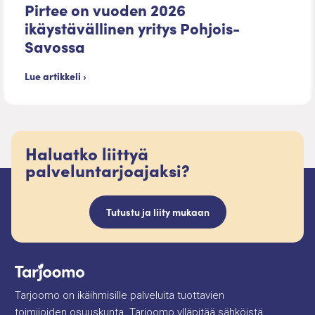
Pirtee on vuoden 2026
ikäystävällinen yritys Pohjois-
Savossa
Lue artikkeli ›
Haluatko liittyä
palveluntarjoajaksi?
Tutustu ja liity mukaan
Tarjoomo on ikäihmisille palveluita tuottavien
toimijoiden osuuskunta. Tarjoomo ylläpitää sähköistä