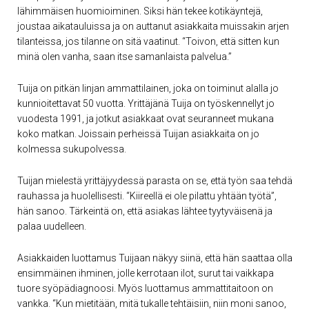
lähimmäisen huomioiminen. Siksi hän tekee kotikäyntejä,
joustaa aikatauluissa ja on auttanut asiakkaita muissakin arjen
tilanteissa, jos tilanne on sitä vaatinut. “Toivon, että sitten kun
minä olen vanha, saan itse samanlaista palvelua.”
Tuija on pitkän linjan ammattilainen, joka on toiminut alalla jo
kunnioitettavat 50 vuotta. Yrittäjänä Tuija on työskennellyt jo
vuodesta 1991, ja jotkut asiakkaat ovat seuranneet mukana
koko matkan. Joissain perheissä Tuijan asiakkaita on jo
kolmessa sukupolvessa.
Tuijan mielestä yrittäjyydessä parasta on se, että työn saa tehdä
rauhassa ja huolellisesti. “Kiireellä ei ole pilattu yhtään työtä”,
hän sanoo. Tärkeintä on, että asiakas lähtee tyytyväisenä ja
palaa uudelleen.
Asiakkaiden luottamus Tuijaan näkyy siinä, että hän saattaa olla
ensimmäinen ihminen, jolle kerrotaan ilot, surut tai vaikkapa
tuore syöpädiagnoosi. Myös luottamus ammattitaitoon on
vankka. “Kun mietitään, mitä tukalle tehtäisiin, niin moni sanoo,