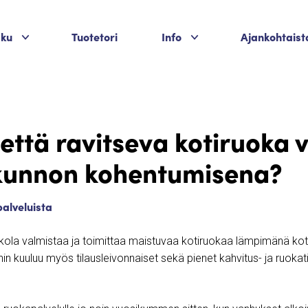
Palvelukategoriat
Palvelukategoriat
aku
Tuotetori
Info
Ajankohtaist
 että ravitseva kotiruoka 
 kunnon kohentumisena?
palveluista
ola valmistaa ja toimittaa maistuvaa kotiruokaa lämpimänä kotiin
hin kuuluu myös tilausleivonnaiset sekä pienet kahvitus- ja ruokati