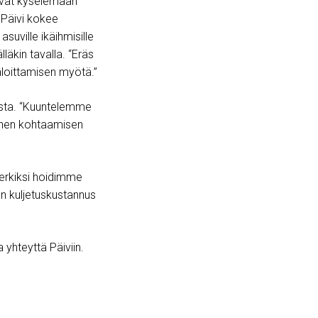
oivat kyselemään
 Päivi kokee
suville ikäihmisille
läkin tavalla. “Eräs
loittamisen myötä.”
lusta. “Kuuntelemme
ienen kohtaamisen
merkiksi hoidimme
n kuljetuskustannus
a yhteyttä Päiviin.