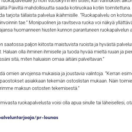
 ruokapalvelulle jo noin vuosikymmen sitten, kun vanhukset alk
ältä Päiviltä mahdollisuutta saada kotiruokaa kotiin toimitettuna.
a tarjota tällaista palvelua ikäihmisille. “Ruokapalvelu on kotona a
invoinnin tae.” Monipuolinen ja ravitseva ruoka voi näkyä yllättäväl
ajansa huomanneen hiusten kunnon parantuneen ruokapalvelun a
en saatossa paljon kiitosta maistuvista ruoista ja hyvästä palve
. Haluan olla ihminen ihmiselle ja tuoda hyvää mieltä ruuan ja p
äni sitä, miten haluaisin omaa äitiäni palveltavan.”
ehdä omien arvojensa mukaisia ja joustavia valintoja. “Kerran esi
ppaostokset asiakkaan tekemän ostoslistan mukaan. Näin toimie
 perimme maksun ostosten tekemisestä.”
imivasta ruokapalvelusta voisi olla apua sinulle tai läheisellesi, ot
palveluntarjoaja/pr-lounas