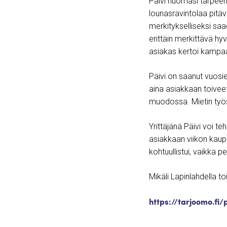
Päivi huomasi tarpeen
lounasravintolaa pitäv
merkitykselliseksi saad
erittäin merkittävä hyv
asiakas kertoi kampa
Päivi on saanut vuosi
aina asiakkaan toiveet
muodossa. Mietin työss
Yrittäjänä Päivi voi t
asiakkaan viikon kau
kohtuullistui, vaikka
Mikäli Lapinlahdella to
https://tarjoomo.fi/