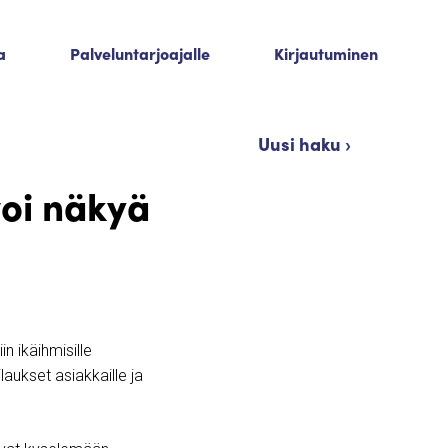
a
Palveluntarjoajalle
Kirjautuminen
Uusi haku ›
voi näkyä
 ikäihmisille
laukset asiakkaille ja