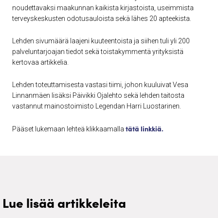
noudettavaksi maakunnan kaikista kirjastoista, useimmista
terveyskeskusten odotusauloista sekä lähes 20 apteekista.
Lehden sivumäärä laajeni kuuteentoista ja siihen tuli yli 200
palveluntarjoajan tiedot sekä toistakymmentä yrityksistä
kertovaa artikkelia.
Lehden toteuttamisesta vastasi tiimi, johon kuuluivat Vesa
Linnanmäen lisäksi Päivikki Ojalehto sekä lehden taitosta
vastannut mainostoimisto Legendan Harri Luostarinen.
tätä linkkiä.
Pääset lukemaan lehteä klikkaamalla
Lue lisää artikkeleita