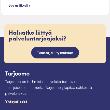
Lue artikkeli ›
Haluatko liittyä
palveluntarjoajaksi?
Tutustu ja liity mukaan
Tarjoomo on ikäihmisille palveluita tuottavien
toimijoiden osuuskunta. Tarjoomo ylläpitää sähköistä
palveluhakua.
Yhteystiedot