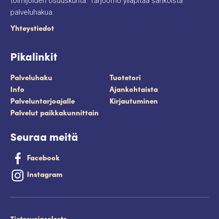
toimijoiden osuuskunta. Tarjoomo ylläpitää sähköistä
palveluhakua.
Yhteystiedot
Pikalinkit
Palveluhaku
Tuotetori
Info
Ajankohtaista
Palveluntarjoajalle
Kirjautuminen
Palvelut paikkakunnittain
Seuraa meitä
Facebook
Instagram
Tietosuojaseloste