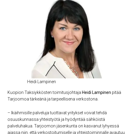
Heidi Lampinen
Kuopion Taksiykkösten toimitusjohtaja
Heidi Lampinen
pitää
Tarjoomoa tärkeänä ja tarpeellisena verkostona.
– Ikäihmisille palveluja tuottavat yritykset voivat tehdä
osuuskunnassa yhteistyötä ja hyödyntää sähköistä
palveluhakua. Tarjoomon jäsenkunta on kasvanut lyhyessä
ajassa niin, että verkostoitumiselle ja yhteistoiminnalle avautuu