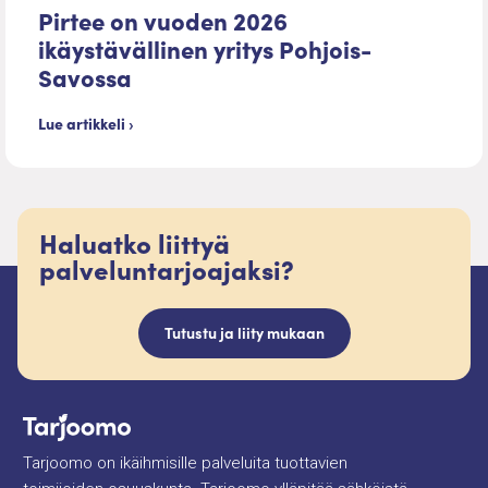
Pirtee on vuoden 2026
ikäystävällinen yritys Pohjois-
Savossa
Lue artikkeli ›
Haluatko liittyä
palveluntarjoajaksi?
Tutustu ja liity mukaan
Tarjoomo on ikäihmisille palveluita tuottavien