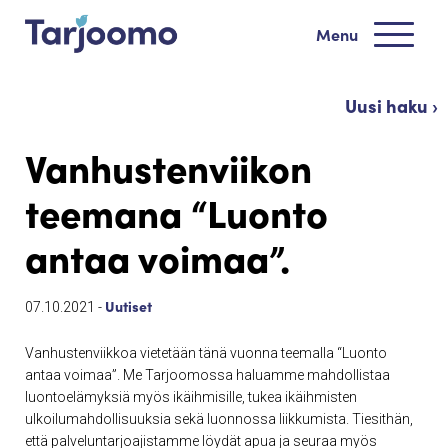
Siirry sisältöön
Menu
Tarjoomo etusivu
Uusi haku ›
Vanhustenviikon
teemana “Luonto
antaa voimaa”.
Uutiset
07.10.2021 -
Vanhustenviikkoa vietetään tänä vuonna teemalla “Luonto
antaa voimaa”. Me Tarjoomossa haluamme mahdollistaa
luontoelämyksiä myös ikäihmisille, tukea ikäihmisten
ulkoilumahdollisuuksia sekä luonnossa liikkumista. Tiesithän,
että palveluntarjoajistamme löydät apua ja seuraa myös