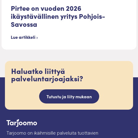
Pirtee on vuoden 2026
ikäystävällinen yritys Pohjois-
Savossa
Lue artikkeli ›
Haluatko liittyä
palveluntarjoajaksi?
Tutustu ja liity mukaan
Tarjoomo on ikäihmisille palveluita tuottavien