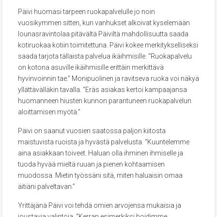
Päivi huomasi tarpeen ruokapalvelulle jo noin
vuosikymmen sitten, kun vanhukset alkoivat kyselemään
lounasravintolaa pitävältä Päiviltä mahdollisuutta saada
kotiruokaa kotiin toimitettuna. Päivi kokee merkitykselliseksi
saada tarjota tällaista palvelua ikäihmisille. “Ruokapalvelu
on kotona asuville ikäihmisille erittäin merkittävä
hyvinvoinnin tae.” Monipuolinen ja ravitseva ruoka voi näkyä
yllättävälläkin tavalla. “Eräs asiakas kertoi kampaajansa
huomanneen hiusten kunnon parantuneen ruokapalvelun
aloittamisen myötä.”
Päivi on saanut vuosien saatossa paljon kiitosta
maistuvista ruoista ja hyvästä palvelusta. “Kuuntelemme
aina asiakkaan toiveet. Haluan olla ihminen ihmiselle ja
tuoda hyvää mieltä ruuan ja pienen kohtaamisen
muodossa. Mietin työssäni sitä, miten haluaisin omaa
äitiäni palveltavan.”
Yrittäjänä Päivi voi tehdä omien arvojensa mukaisia ja
joustavia valintoja. “Kerran esimerkiksi hoidimme