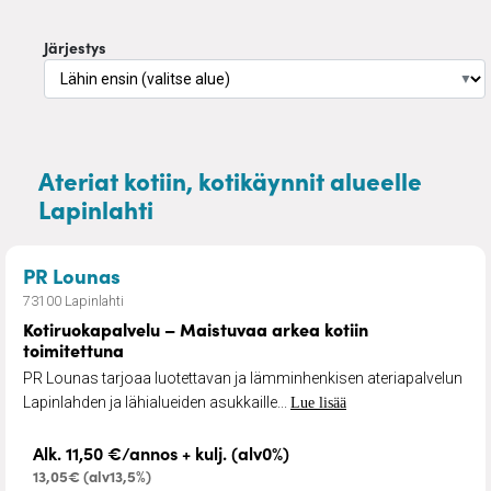
Järjestys
▼
Ateriat kotiin, kotikäynnit alueelle
Lapinlahti
– Kotiruokapalvelu – Maistuvaa arkea k
PR Lounas
73100 Lapinlahti
Kotiruokapalvelu – Maistuvaa arkea kotiin
toimitettuna
PR Lounas tarjoaa luotettavan ja lämminhenkisen ateriapalvelun
Lapinlahden ja lähialueiden asukkaille...
Lue lisää
Alk. 11,50 €/annos + kulj. (alv0%)
13,05€ (alv13,5%)