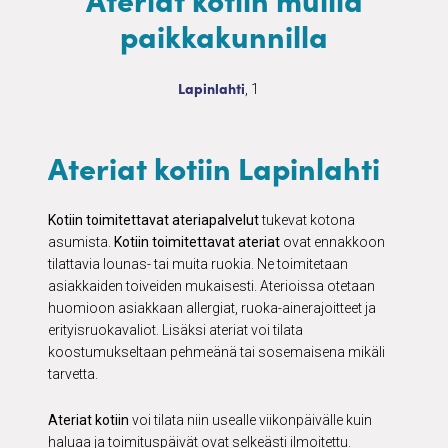
paikkakunnilla
Ateriat kotiin
1 palvelua
Lapinlahti
, 1
Ateriat kotiin Lapinlahti
Kotiin toimitettavat ateriapalvelut
tukevat kotona
asumista.
Kotiin toimitettavat ateriat
ovat ennakkoon
tilattavia lounas- tai muita ruokia. Ne toimitetaan
asiakkaiden toiveiden mukaisesti. Aterioissa otetaan
huomioon asiakkaan allergiat, ruoka-ainerajoitteet ja
erityisruokavaliot. Lisäksi ateriat voi tilata
koostumukseltaan pehmeänä tai sosemaisena mikäli
tarvetta.
Ateriat kotiin
voi tilata niin usealle viikonpäivälle kuin
haluaa ja toimituspäivät ovat selkeästi ilmoitettu.