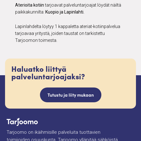
Aterioita kotiin
tarjoavat palveluntarjoajat löydät näiltä
paikkakunnilta:
Kuopio ja Lapinlahti.
Lapinlahdelta löytyy 1 kappaletta ateriat-kotiinpalvelua
tarjoavaa yritystä, joiden taustat on tarkistettu
Tarjoomon toimesta.
Haluatko liittyä
palveluntarjoajaksi?
Tutustu ja liity mukaan
Tarjoomo on ikäihmisille palveluita tuottavien
toimijoiden osuuskunta. Tarjoomo ylläpitää sähköistä