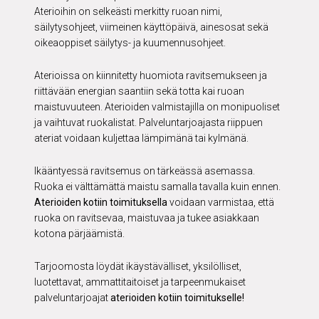
Aterioihin on selkeästi merkitty ruoan nimi,
säilytysohjeet, viimeinen käyttöpäivä, ainesosat sekä
oikeaoppiset säilytys- ja kuumennusohjeet.
Aterioissa on kiinnitetty huomiota ravitsemukseen ja
riittävään energian saantiin sekä totta kai ruoan
maistuvuuteen. Aterioiden valmistajilla on monipuoliset
ja vaihtuvat ruokalistat. Palveluntarjoajasta riippuen
ateriat voidaan kuljettaa lämpimänä tai kylmänä.
Ikääntyessä ravitsemus on tärkeässä asemassa.
Ruoka ei välttämättä maistu samalla tavalla kuin ennen.
Aterioiden kotiin toimituksella
voidaan varmistaa, että
ruoka on ravitsevaa, maistuvaa ja tukee asiakkaan
kotona pärjäämistä.
Tarjoomosta löydät ikäystävälliset, yksilölliset,
luotettavat, ammattitaitoiset ja tarpeenmukaiset
palveluntarjoajat
aterioiden kotiin toimitukselle!