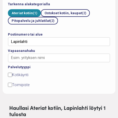
Tarkenna alakategorialla
Ateriat kotiin
(1)
Ostokset kotiin, kaupat
(2)
Pitopalvelu ja juhlatilat
(2)
Postinumero tai alue
Vapaasanahaku
Palvelutyyppi
Kotikäynti
Toimipiste
Haullasi Ateriat kotiin, Lapinlahti löytyi 1
tulosta