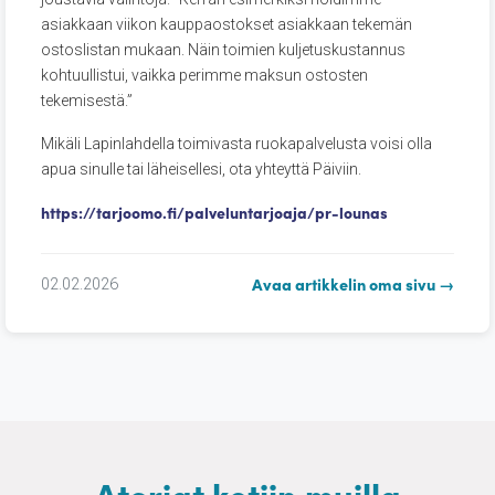
asiakkaan viikon kauppaostokset asiakkaan tekemän
ostoslistan mukaan. Näin toimien kuljetuskustannus
kohtuullistui, vaikka perimme maksun ostosten
tekemisestä.”
Mikäli Lapinlahdella toimivasta ruokapalvelusta voisi olla
apua sinulle tai läheisellesi, ota yhteyttä Päiviin.
https://tarjoomo.fi/palveluntarjoaja/pr-lounas
Avaa artikkelin oma sivu →
02.02.2026
Ateriat kotiin muilla