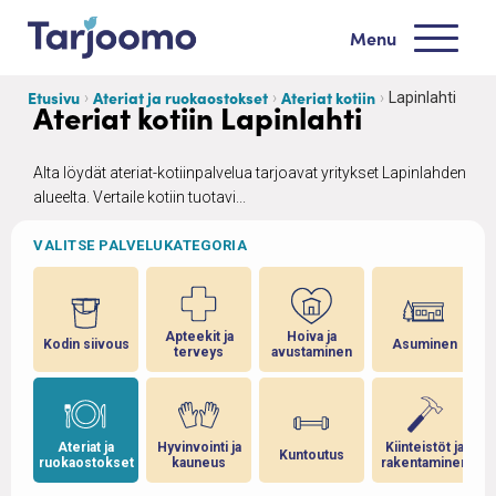
Siirry sisältöön
Menu
Tarjoomo etusivu
Etusivu
Ateriat ja ruokaostokset
Ateriat kotiin
Lapinlahti
Ateriat kotiin Lapinlahti
Alta löydät ateriat-kotiinpalvelua tarjoavat yritykset Lapinlahden
alueelta. Vertaile kotiin tuotavi...
VALITSE PALVELUKATEGORIA
Apteekit ja
Hoiva ja
Kodin siivous
Asuminen
terveys
avustaminen
Ateriat ja
Hyvinvointi ja
Kiinteistöt ja
Kuntoutus
ruokaostokset
kauneus
rakentaminen