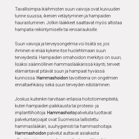
Tavallisimpia ikäihmisten suun vaivoja ovat kuivuuden
tunne suussa, ikenien vetäytyminen ja hampaiden
haurastuminen. Jotkin lääkkeet saattavat myös altistaa
hampaita reikiintymiselle tai iensairauksille.
Suun vaivoja ja terveysongelmia voi lisätä se, jos
ihminen ei enää kykene itse huolehtimaan suun
terveydestä. Hampaiden omahoidon merkitys on suuri,
lisäksi säännöllinen hammaslääkärissä käynti, terveet
elämäntavat pitävät suun ja hampaat hyvässä
kunnossa.
Hammashoidon
tavoitteena on ongelmien
ennaltaehkäisy sekä suun terveyden edistäminen.
Joskus kuitenkin tarvitaan erilaisia hoitotoimenpiteitä,
kuten hampaiden paikkausta tai proteesi- ja
implanttihoitoja.
Hammashoito
palveluita tuottavat
palveluntarjoajat ovat Suomessa laillistettu
hammaslääkäri, suuhygienisti tai hammashoitaja.
Hammashoidon
palvelut auttavat asiakasta