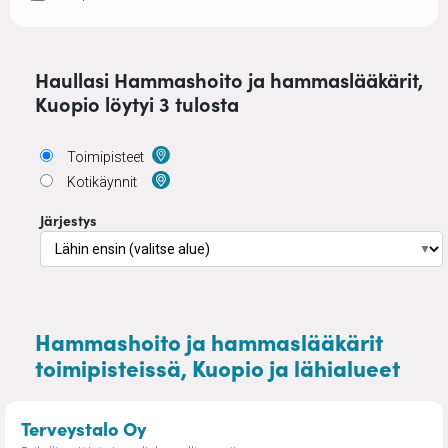
Haullasi Hammashoito ja hammaslääkärit,
Kuopio löytyi 3 tulosta
Toimipisteet
Kotikäynnit
Järjestys
▼
Hammashoito ja hammaslääkärit
toimipisteissä, Kuopio ja lähialueet
– Lääkäripalvelut Kuopio, Iisalmi j
Terveystalo Oy