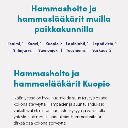
Hammashoito ja
hammaslääkärit muilla
paikkakunnilla
Hammashoito ja hammaslääkärit
1 palvelua
Hammashoito ja hammaslääkärit
1 palvelua
Hammashoito ja hammaslääkärit
3 palvelua
Hammashoito ja hammaslääkäri
1 palvelua
Hammashoito ja h
2 palve
Iisalmi
Kaavi
Kuopio
Lapinlahti
Leppävirta
, 1
, 1
, 3
, 1
, 2
Hammashoito ja hammaslääkärit
1 palvelua
Hammashoito ja hammaslääkärit
1 palvelua
Hammashoito ja hammaslääkäri
1 palvelua
Hammashoito ja h
2 palvelua
Siilinjärvi
Suonenjoki
Tuusniemi
Varkaus
, 1
, 1
, 1
, 2
Hammashoito ja
hammaslääkärit Kuopio
Ikääntyessä on hyvä huomioida suun terveys osana
kokonaisterveyttä. Hampaiden ja suun tulehdukset
vaikuttavat elimistön puolustuskykyyn ja voivat olla
yhteyksissä moniin sairauksiin.
Hammashoito
on
tärkeä osa kokonaisterveyttä.