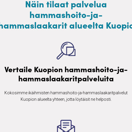
Näin tilaat palvelua
hammashoito-ja-
hammaslaakarit alueelta Kuopi
Vertaile Kuopion hammashoito-ja-
hammaslaakaritpalveluita
Kokosimme ikäihmisten ​hammashoito-ja-hammaslaakaritpalvelut
Kuopion alueelta yhteen, jotta löytäisit ne helposti.