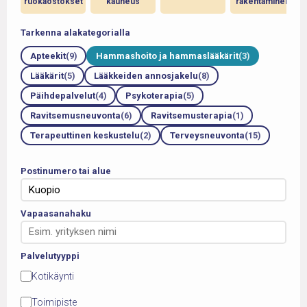
ruokaostokset
kauneus
rakentaminen
Tarkenna alakategorialla
Apteekit
(9)
Hammashoito ja hammaslääkärit
(3)
Lääkärit
(5)
Lääkkeiden annosjakelu
(8)
Päihdepalvelut
(4)
Psykoterapia
(5)
Ravitsemusneuvonta
(6)
Ravitsemusterapia
(1)
Terapeuttinen keskustelu
(2)
Terveysneuvonta
(15)
Postinumero tai alue
Vapaasanahaku
Palvelutyyppi
Kotikäynti
Toimipiste