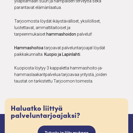
ylläpitämään suun ja hampaiden terveyttä sekä
parantavat elämänlaatua.
Tarjoomosta löydät ikäystävälliset, yksilölliset,
luotettavat, ammattitaitoiset ja
tarpeenmukaiset
hammashoidon
palvelut!
Hammashoitoa
tarjoavat palveluntarjoajat löydät
paikkakunnalta:
Kuopio ja Lapinlahti
.
Kuopiosta löytyy 3 kappaletta hammashoito-ja-
hammaslaakaritpalvelua tarjoavaa yritystä, joiden
taustat on tarkistettu Tarjoomon toimesta.
Haluatko liittyä
palveluntarjoajaksi?
Tutustu ja liity mukaan