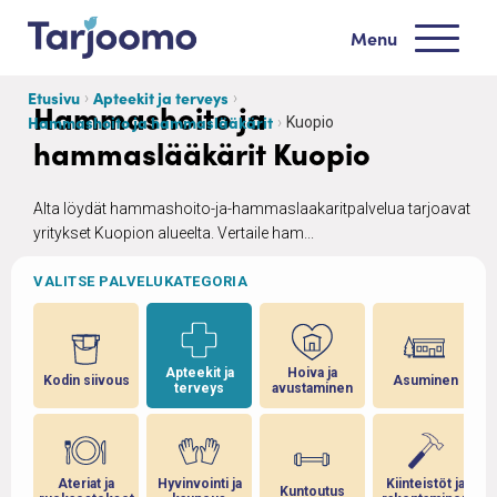
Siirry sisältöön
Menu
Tarjoomo etusivu
Etusivu
Apteekit ja terveys
Hammashoito ja
Hammashoito ja hammaslääkärit
Kuopio
hammaslääkärit Kuopio
Alta löydät hammashoito-ja-hammaslaakaritpalvelua tarjoavat
yritykset Kuopion alueelta. Vertaile ham...
VALITSE PALVELUKATEGORIA
Apteekit ja
Hoiva ja
Kodin siivous
Asuminen
terveys
avustaminen
Ateriat ja
Hyvinvointi ja
Kiinteistöt ja
Kuntoutus