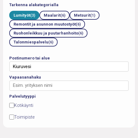
Tarkenna alakategorialla
Lumityöt
(3)
Maalarit
(6)
Metsurit
(1)
Remontit ja asunnon muutostyöt
(6)
Ruohonleikkuu ja puutarhanhoito
(6)
Talonmiespalvelu
(6)
Postinumero tai alue
Vapaasanahaku
Palvelutyyppi
Kotikäynti
Toimipiste