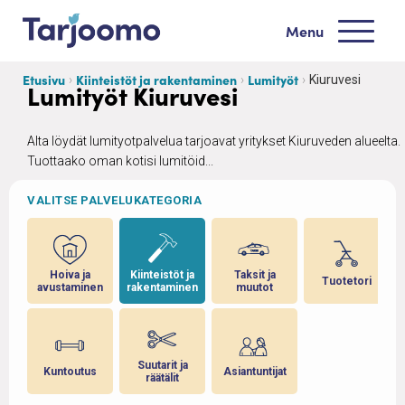
Siirry sisältöön
Menu
Tarjoomo etusivu
Etusivu
Kiinteistöt ja rakentaminen
Lumityöt
Kiuruvesi
Lumityöt Kiuruvesi
Alta löydät lumityotpalvelua tarjoavat yritykset Kiuruveden alueelta.
Tuottaako oman kotisi lumitöid...
VALITSE PALVELUKATEGORIA
ja
Hoiva ja
Kiinteistöt ja
Taksit ja
Tuotetori
avustaminen
rakentaminen
muutot
 ja
Suutarit ja
Kuntoutus
Asiantuntijat
räätälit