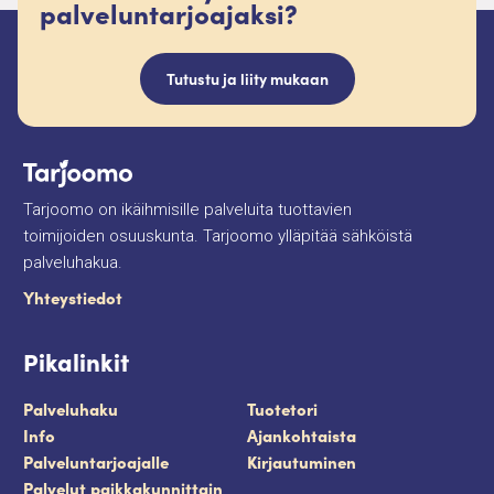
palveluntarjoajaksi?
Tutustu ja liity mukaan
Tarjoomo on ikäihmisille palveluita tuottavien
toimijoiden osuuskunta. Tarjoomo ylläpitää sähköistä
palveluhakua.
Yhteystiedot
Pikalinkit
Palveluhaku
Tuotetori
Info
Ajankohtaista
Palveluntarjoajalle
Kirjautuminen
Palvelut paikkakunnittain