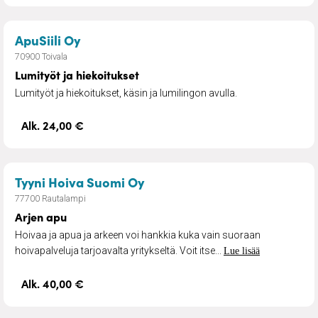
– Lumityöt ja hiekoitukset
ApuSiili Oy
70900 Toivala
Lumityöt ja hiekoitukset
Lumityöt ja hiekoitukset, käsin ja lumilingon avulla.
Alk. 24,00 €
– Arjen apu
Tyyni Hoiva Suomi Oy
77700 Rautalampi
Arjen apu
Hoivaa ja apua ja arkeen voi hankkia kuka vain suoraan
hoivapalveluja tarjoavalta yritykseltä. Voit itse...
Lue lisää
Alk. 40,00 €