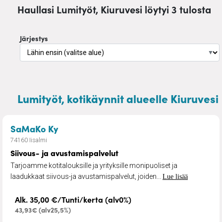
Haullasi Lumityöt, Kiuruvesi löytyi 3 tulosta
Järjestys
▼
Lumityöt, kotikäynnit alueelle Kiuruvesi
– Siivous- ja avustamispalvelut
SaMaKo Ky
74160 Iisalmi
Siivous- ja avustamispalvelut
Tarjoamme kotitalouksille ja yrityksille monipuoliset ja
laadukkaat siivous-ja avustamispalvelut, joiden...
Lue lisää
Alk. 35,00 €/Tunti/kerta (alv0%)
43,93€ (alv25,5%)