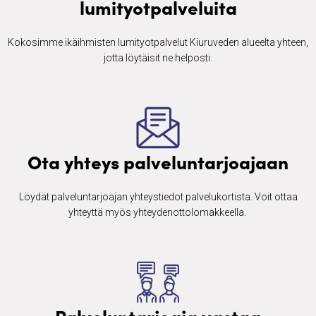
lumityotpalveluita
Kokosimme ikäihmisten ​lumityotpalvelut Kiuruveden alueelta yhteen,
jotta löytäisit ne helposti.
Ota yhteys palveluntarjoajaan
Löydät palveluntarjoajan yhteystiedot palvelukortista. Voit ottaa
yhteyttä myös yhteydenottolomakkeella. ​
Palveluntarjoaja vastaa