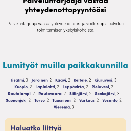
yhteydenottopyyntöösi
Palveluntarjoaja vastaa yhteydenottoosi ja voitte sopia palvelun
toimittamisen yksityiskohdista.
Lumityöt muilla paikkakunnilla
Lumityöt
3 palvelua
Lumityöt
2 palvelua
Lumityöt
2 palvelua
Lumityöt
2 palvelua
Lumityöt
3 palvelu
Iisalmi
Joroinen
Kaavi
Keitele
Kiuruvesi
, 3
, 2
, 2
, 2
, 3
Lumityöt
2 palvelua
Lumityöt
2 palvelua
Lumityöt
2 palvelua
Lumityöt
2 palvelua
Kuopio
Lapinlahti
Leppävirta
Pielavesi
, 2
, 2
, 2
, 2
Lumityöt
2 palvelua
Lumityöt
2 palvelua
Lumityöt
2 palvelua
Lumityöt
3 palve
Rautalampi
Rautavaara
Siilinjärvi
Sonkajärvi
, 2
, 2
, 2
, 3
Lumityöt
2 palvelua
Lumityöt
2 palvelua
Lumityöt
2 palvelua
Lumityöt
2 palvelua
Lumityöt
2 palv
Suonenjoki
Tervo
Tuusniemi
Varkaus
Vesanto
, 2
, 2
, 2
, 2
, 2
Lumityöt
3 palvelua
Vieremä
, 3
Haluatko liittyä