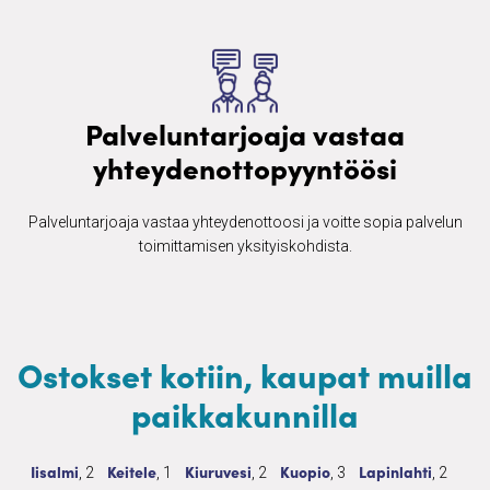
Palveluntarjoaja vastaa
yhteydenottopyyntöösi
Palveluntarjoaja vastaa yhteydenottoosi ja voitte sopia palvelun
toimittamisen yksityiskohdista.
Ostokset kotiin, kaupat muilla
paikkakunnilla
Ostokset kotiin, kaupat
2 palvelua
Ostokset kotiin, kaupat
1 palvelua
Ostokset kotiin, kaupat
2 palvelua
Ostokset kotiin, kaupat
3 palvelua
Ostokset kotiin, k
2 palve
Iisalmi
Keitele
Kiuruvesi
Kuopio
Lapinlahti
, 2
, 1
, 2
, 3
, 2