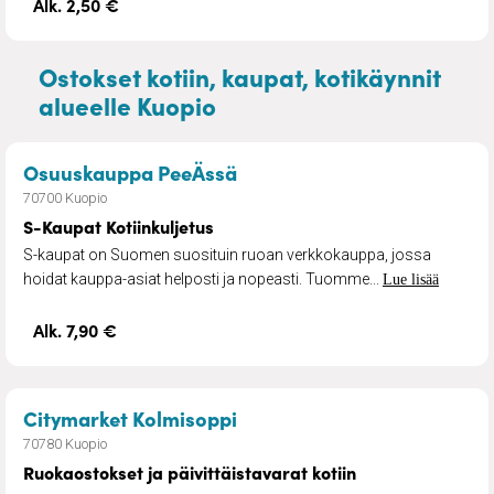
Alk. 2,50 €
Ostokset kotiin, kaupat, kotikäynnit
alueelle Kuopio
– S-Kaupat Kotiinkuljetus
Osuuskauppa PeeÄssä
70700 Kuopio
S-Kaupat Kotiinkuljetus
S-kaupat on Suomen suosituin ruoan verkkokauppa, jossa
hoidat kauppa-asiat helposti ja nopeasti. Tuomme...
Lue lisää
Alk. 7,90 €
– Ruokaostokset ja päivittä
Citymarket Kolmisoppi
70780 Kuopio
Ruokaostokset ja päivittäistavarat kotiin