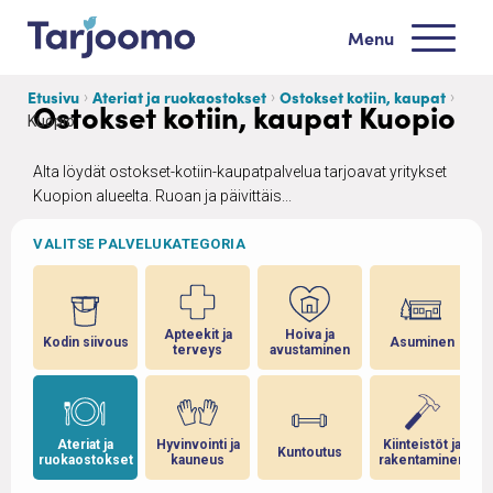
Siirry sisältöön
Menu
Tarjoomo etusivu
Etusivu
Ateriat ja ruokaostokset
Ostokset kotiin, kaupat
Ostokset kotiin, kaupat Kuopio
Kuopio
Alta löydät ostokset-kotiin-kaupatpalvelua tarjoavat yritykset
Kuopion alueelta. Ruoan ja päivittäis...
VALITSE PALVELUKATEGORIA
Apteekit ja
Hoiva ja
Kodin siivous
Asuminen
terveys
avustaminen
Ateriat ja
Hyvinvointi ja
Kiinteistöt ja
Kuntoutus
ruokaostokset
kauneus
rakentaminen