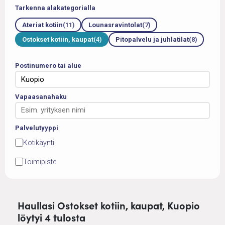
Tarkenna alakategorialla
Ateriat kotiin
(11)
Lounasravintolat
(7)
Ostokset kotiin, kaupat
(4)
Pitopalvelu ja juhlatilat
(8)
Postinumero tai alue
Vapaasanahaku
Palvelutyyppi
Kotikäynti
Toimipiste
Haullasi Ostokset kotiin, kaupat, Kuopio
löytyi 4 tulosta