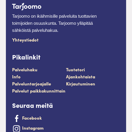
Tarjoomo on ikäihmisille palveluita tuottavien
toimijoiden osuuskunta. Tarjoomo ylläpitää
sähköistä palveluhakua.
Yhteystiedot
Pikalinkit
Palveluhaku
Tuotetori
Info
Ajankohtaista
Palveluntarjoajalle
Kirjautuminen
Palvelut paikkakunnittain
Seuraa meitä
Facebook
Instagram