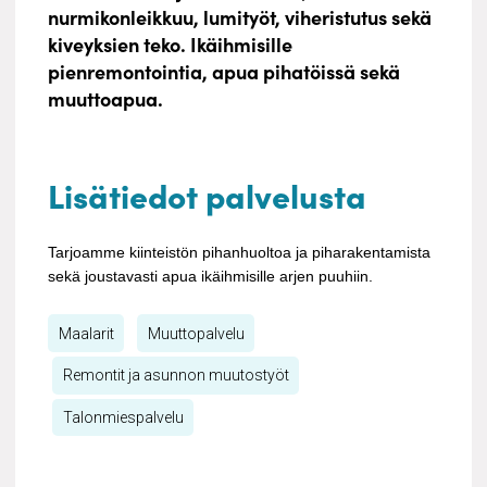
nurmikonleikkuu, lumityöt, viheristutus sekä
kiveyksien teko. Ikäihmisille
pienremontointia, apua pihatöissä sekä
muuttoapua.
Kuopion pihahuolto Oy
Lisätiedot palvelusta
Tarjoamme kiinteistön pihanhuoltoa ja piharakentamista
sekä joustavasti apua ikäihmisille arjen puuhiin.
Maalarit
Muuttopalvelu
Remontit ja asunnon muutostyöt
Talonmiespalvelu