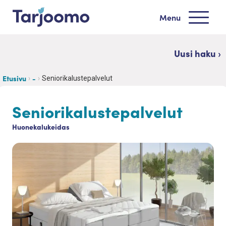
Siirry sisältöön
Menu
Tarjoomo etusivu
Uusi haku ›
Etusivu
-
Seniorikalustepalvelut
Seniorikalustepalvelut
Huonekalukeidas