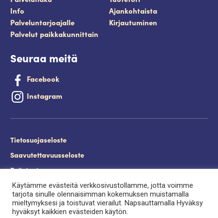
Info
Ajankohtaista
Palveluntarjoajalle
Kirjautuminen
Palvelut paikkakunnittain
Seuraa meitä
Facebook
Instagram
Tietosuojaseloste
Saavutettavuusseloste
Evästeet
Käytämme evästeitä verkkosivustollamme, jotta voimme
Palveluntuottajan kirjautuminen.
tarjota sinulle olennaisimman kokemuksen muistamalla
mieltymyksesi ja toistuvat vierailut. Napsauttamalla Hyväksy
hyväksyt kaikkien evästeiden käytön.