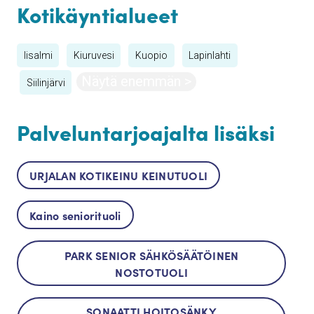
Kotikäyntialueet
Iisalmi
Kiuruvesi
Kuopio
Lapinlahti
Näytä enemmän >
Siilinjärvi
Palveluntarjoajalta lisäksi
URJALAN KOTIKEINU KEINUTUOLI
Kaino seniorituoli
PARK SENIOR SÄHKÖSÄÄTÖINEN
NOSTOTUOLI
SONAATTI HOITOSÄNKY