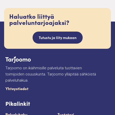
Haluatko liittyä
palveluntarjoajaksi?
Tutustu ja liity mukaan
Tarjoomo on ikäihmisille palveluita tuottavien
toimijoiden osuuskunta. Tarjoomo ylläpitää sähköistä
palveluhakua.
Yhteystiedot
Pikalinkit
Palveluhaku
Tuotetori