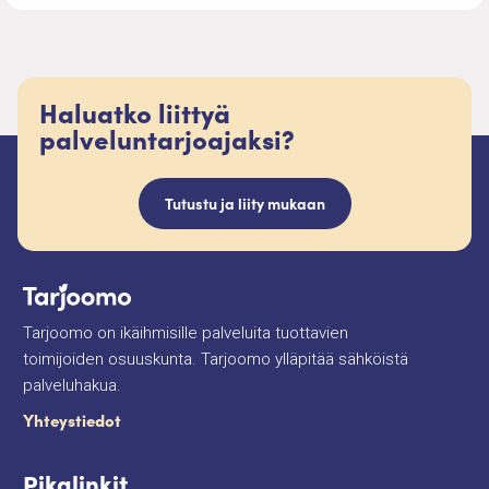
Haluatko liittyä
palveluntarjoajaksi?
Tutustu ja liity mukaan
Tarjoomo on ikäihmisille palveluita tuottavien
toimijoiden osuuskunta. Tarjoomo ylläpitää sähköistä
palveluhakua.
Yhteystiedot
Pikalinkit