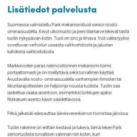
Lisätiedot palvelusta
Suomessa valmistettu Park mekanismituoli senior-nosto-
ominaisuudella. Kevyt ulkomuoto ja pieni tilantarve tekevät tästä
tuolin nykypäivän kotiin. Tuoli on siro ja ilmava. Voit valita tyyliisi
soveltuvan verhoilun useasta vaihtoehdosta ja jalustan
kahdesta vaihtoehdosta.
Markkinoiden paras nelimoottorinen mekanismi toimii
portaattomasti ja on miellyttävä sekä turvallinen käyttää.
Avustavalla nosto- ominaisuudella vanhempien ihmisten tai
liikuntarajoitteisten on helpompi nousta tuolista. Tuolin saa
laskettua vaaka-asentoon, esimerkiksi torkkujen ajaksi.
Niskatuen asento käsin säädettävissä.
Pitkä jalkatuki edesauttaa ääreisverenkierron toimintaa jaloissa.
Tuolin rakenne on erittäin kestävä ja tukeva, tämä tekee Park
seniortuolista turvallisen valinnan niin kotiin, kuin