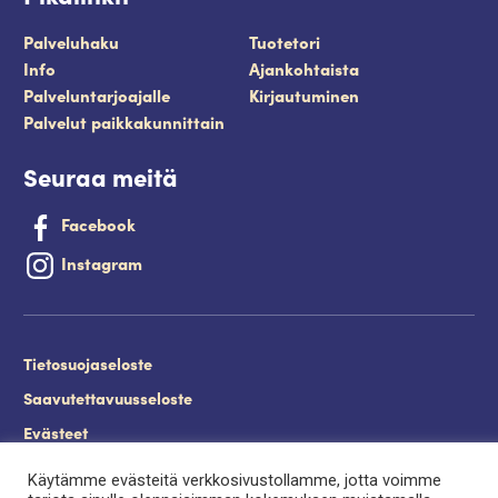
Palveluhaku
Tuotetori
Info
Ajankohtaista
Palveluntarjoajalle
Kirjautuminen
Palvelut paikkakunnittain
Seuraa meitä
Facebook
Instagram
Tietosuojaseloste
Saavutettavuusseloste
Evästeet
Palveluntuottajan kirjautuminen.
Käytämme evästeitä verkkosivustollamme, jotta voimme