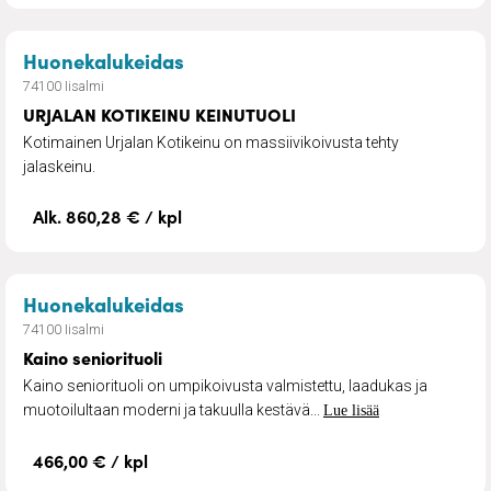
– URJALAN KOTIKEINU KEINUTUO
Huonekalukeidas
74100 Iisalmi
URJALAN KOTIKEINU KEINUTUOLI
Kotimainen Urjalan Kotikeinu on massiivikoivusta tehty
jalaskeinu.
Alk. 860,28 € / kpl
– Kaino seniorituoli
Huonekalukeidas
74100 Iisalmi
Kaino seniorituoli
Kaino seniorituoli on umpikoivusta valmistettu, laadukas ja
muotoilultaan moderni ja takuulla kestävä...
Lue lisää
466,00 € / kpl