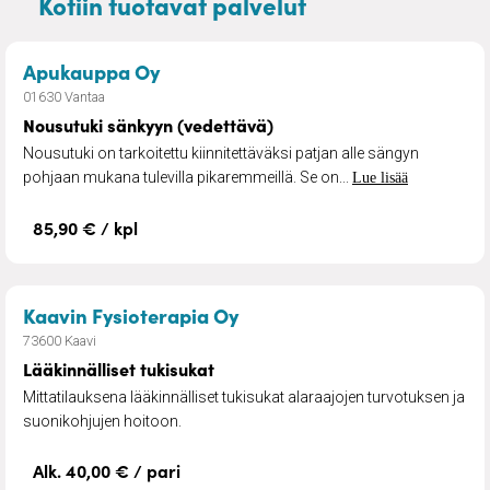
Kotiin tuotavat palvelut
– Nousutuki sänkyyn (vedettävä)
Apukauppa Oy
01630 Vantaa
Nousutuki sänkyyn (vedettävä)
Nousutuki on tarkoitettu kiinnitettäväksi patjan alle sängyn
pohjaan mukana tulevilla pikaremmeillä. Se on...
Lue lisää
85,90 € / kpl
– Lääkinnälliset tukisukat
Kaavin Fysioterapia Oy
73600 Kaavi
Lääkinnälliset tukisukat
Mittatilauksena lääkinnälliset tukisukat alaraajojen turvotuksen ja
suonikohjujen hoitoon.
Alk. 40,00 € / pari