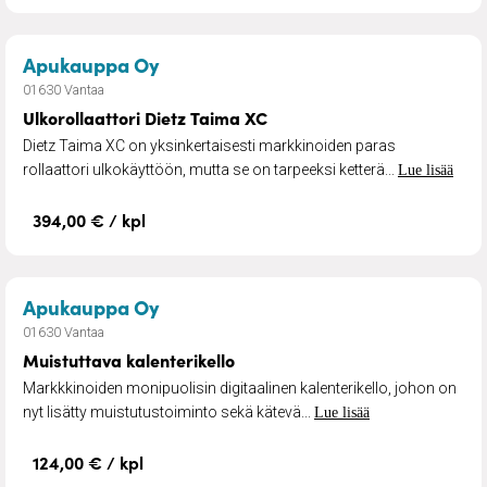
– Ulkorollaattori Dietz Taima XC
Apukauppa Oy
01630 Vantaa
Ulkorollaattori Dietz Taima XC
Dietz Taima XC on yksinkertaisesti markkinoiden paras
rollaattori ulkokäyttöön, mutta se on tarpeeksi ketterä...
Lue lisää
394,00 € / kpl
– Muistuttava kalenterikello
Apukauppa Oy
01630 Vantaa
Muistuttava kalenterikello
Markkkinoiden monipuolisin digitaalinen kalenterikello, johon on
nyt lisätty muistutustoiminto sekä kätevä...
Lue lisää
124,00 € / kpl