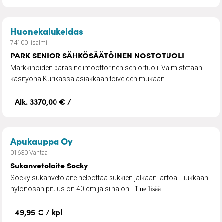
– PARK SENIOR SÄHKÖSÄÄTÖIN
Huonekalukeidas
74100 Iisalmi
PARK SENIOR SÄHKÖSÄÄTÖINEN NOSTOTUOLI
Markkinoiden paras nelimoottorinen seniortuoli. Valmistetaan
käsityönä Kurikassa asiakkaan toiveiden mukaan.
Alk. 3370,00 € /
– Sukanvetolaite Socky
Apukauppa Oy
01630 Vantaa
Sukanvetolaite Socky
Socky sukanvetolaite helpottaa sukkien jalkaan laittoa. Liukkaan
nylonosan pituus on 40 cm ja siinä on...
Lue lisää
49,95 € / kpl