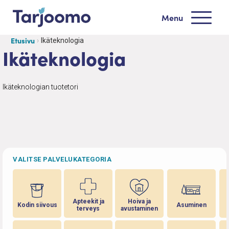
Siirry sisältöön
Menu
Tarjoomo etusivu
Etusivu
Ikäteknologia
Ikäteknologia
Ikäteknologian tuotetori
VALITSE PALVELUKATEGORIA
Apteekit ja
Hoiva ja
Kodin siivous
Asuminen
terveys
avustaminen