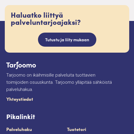
Haluatko liittyä
palveluntarjoajaksi?
Tutustu ja liity mukaan
Tarjoomo on ikäihmisille palveluita tuottavien
toimijoiden osuuskunta. Tarjoomo ylläpitää sähköistä
palveluhakua.
Yhteystiedot
Pikalinkit
Palveluhaku
Tuotetori