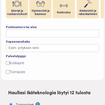
Ateriat ja
Hyvinvointi ja
Kiinteistöt ja
Kuntoutus
ruokaostokset
kauneus
rakentaminen
Postinumero tai alue
Vapaasanahaku
Palvelutyyppi
Kotikäynti
Toimipiste
Haullasi Ikäteknologia löytyi 12 tulosta
Toimipisteet