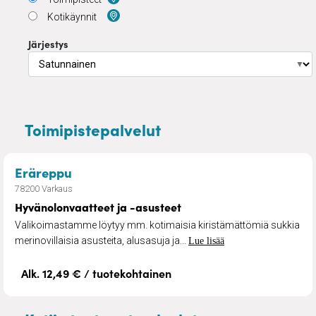
Kotikäynnit
Järjestys
▼
Toimipistepalvelut
– Hyvänolonvaatteet ja -asusteet
Eräreppu
78200 Varkaus
Hyvänolonvaatteet ja -asusteet
Valikoimastamme löytyy mm. kotimaisia kiristämättömiä sukkia
merinovillaisia asusteita, alusasuja ja...
Lue lisää
Alk. 12,49 € / tuotekohtainen