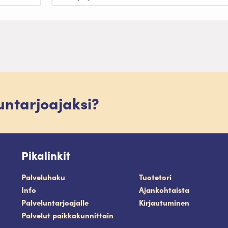
luntarjoajaksi?
Pikalinkit
Palveluhaku
Tuotetori
Info
Ajankohtaista
Palveluntarjoajalle
Kirjautuminen
Palvelut paikkakunnittain