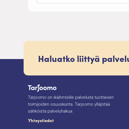
Haluatko liittyä palve
Tarjoomo on ikäihmisille palveluita tuottavien
toimijoiden osuuskunta. Tarjoomo ylläpitää
sähköistä palveluhakua.
Yhteystiedot