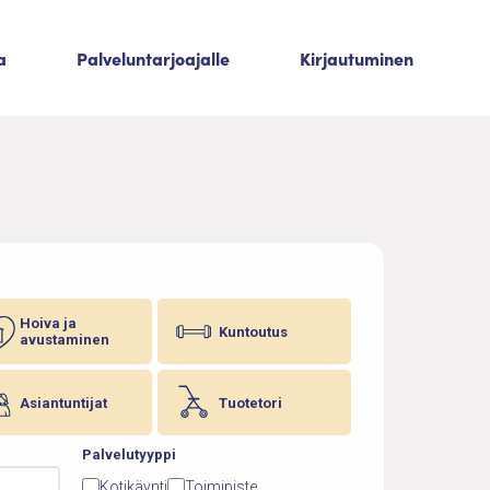
a
Palveluntarjoajalle
Kirjautuminen
Hoiva ja
Kuntoutus
avustaminen
Asiantuntijat
Tuotetori
Palvelutyyppi
Kotikäynti
Toimipiste