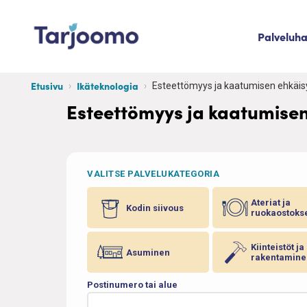
Siirry sisältöön
Palveluh
Tarjoomo etusivu
Etusivu
Ikäteknologia
Esteettömyys ja kaatumisen ehkäis
Esteettömyys ja kaatumisen
VALITSE PALVELUKATEGORIA
Ateriat ja
Kodin siivous
ruokaostoks
Kiinteistöt ja
Asuminen
rakentamine
Postinumero tai alue