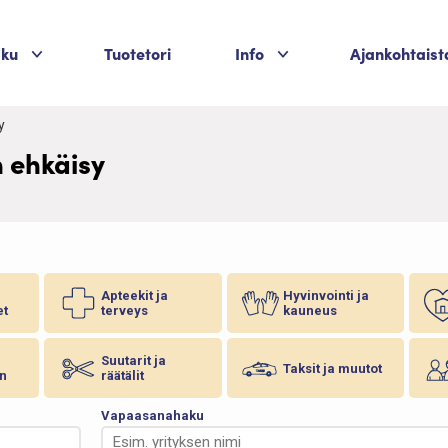
Palvelukategoriat
Palvelukategoriat
aku
Tuotetori
Info
Ajankohtaist
y
 ehkäisy
Apteekit ja
Hyvinvointi ja
et
terveys
kauneus
Suutarit ja
Taksit ja muutot
n
räätälit
Vapaasanahaku