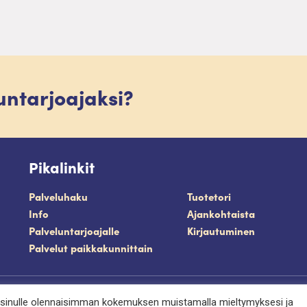
luntarjoajaksi?
Pikalinkit
Palveluhaku
Tuotetori
Info
Ajankohtaista
Palveluntarjoajalle
Kirjautuminen
Palvelut paikkakunnittain
västeet
 sinulle olennaisimman kokemuksen muistamalla mieltymyksesi ja