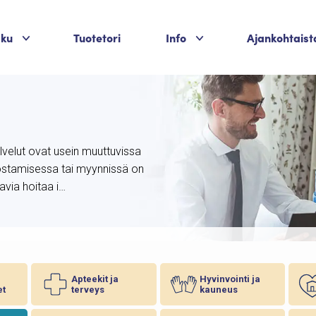
Palvelukategoriat
Palvelukategoriat
aku
Tuotetori
Info
Ajankohtaist
palvelut ovat usein muuttuvissa
n ostamisessa tai myynnissä on
avia hoitaa i…
Apteekit ja
Hyvinvointi ja
et
terveys
kauneus