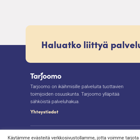
Haluatko liittyä palve
Tarjoomo on ikäihmisille palveluita tuottavien
toimijoiden osuuskunta. Tarjoomo ylläpitää
sähköistä palveluhakua.
Yhteystiedot
Tietosuojaseloste
Saavutettavuusseloste
E
Käytämme evästeitä verkkosivustollamme, jotta voimme tarjota