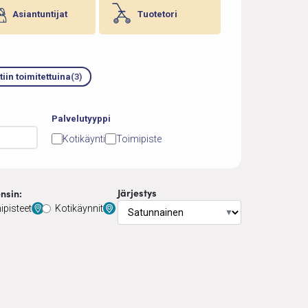
Asiantuntijat
Tuotetori
tiin toimitettuina
(3)
Palvelutyyppi
Kotikäynti
Toimipiste
Järjestys
nsin:
ipisteet
Kotikäynnit
▼