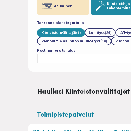
Kiinteistöt ja
Asuminen
rakentamine
Tarkenna alakategorialla
Kiinteistönvälittäjät
(1)
Lumityöt
(24)
LVI-ty
Remontit ja asunnon muutostyöt
(18)
Ruohonle
Postinumero tai alue
Haullasi Kiinteistönvälittäjät 
Toimipistepalvelut