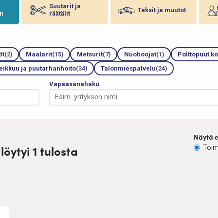
Suutarit ja
Taksit ja muutot
n
räätälit
öt
(2)
Maalarit
(15)
Metsurit
(7)
Nuohoojat
(1)
Polttopuut ko
ikkuu ja puutarhanhoito
(34)
Talonmiespalvelu
(24)
Vapaasanahaku
Näytä e
löytyi 1 tulosta
Toim