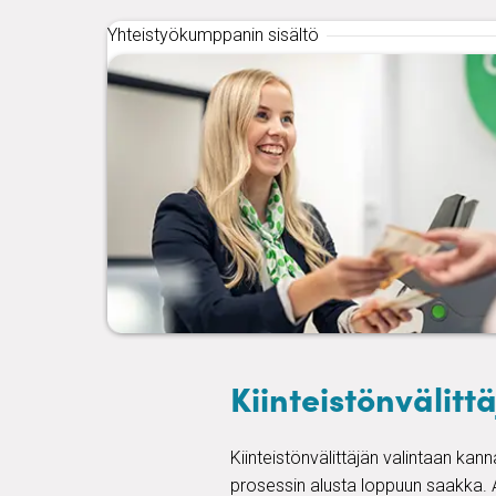
Yhteistyökumppanin sisältö
Kiinteistönvälittä
Kiinteistönvälittäjän valintaan kan
prosessin alusta loppuun saakka. A