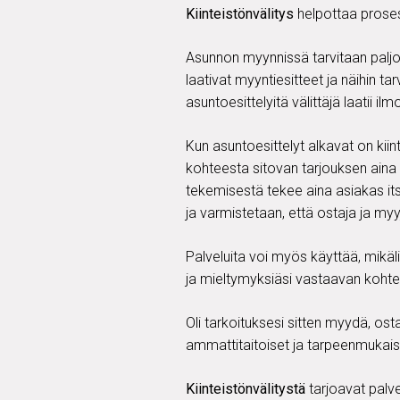
Kiinteistönvälitys
helpottaa proses
Asunnon myynnissä tarvitaan paljon e
laativat myyntiesitteet ja näihin t
asuntoesittelyitä välittäjä laatii i
Kun asuntoesittelyt alkavat on kiin
kohteesta sitovan tarjouksen aina
tekemisestä tekee aina asiakas its
ja varmistetaan, että ostaja ja m
Palveluita voi myös käyttää, mikäli
ja mieltymyksiäsi vastaavan koht
Oli tarkoituksesi sitten myydä, osta
ammattitaitoiset ja tarpeenmukai
Kiinteistönvälitystä
tarjoavat palve