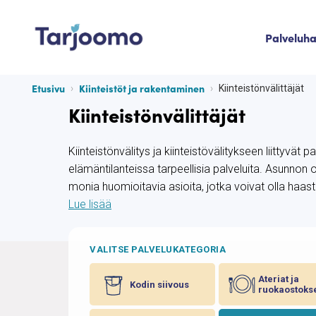
Siirry sisältöön
Palveluh
Tarjoomo etusivu
Etusivu
Kiinteistöt ja rakentaminen
Kiinteistönvälittäjät
Kiinteistönvälittäjät
Kiinteistönvälitys ja kiinteistövälitykseen liittyvät 
elämäntilanteissa tarpeellisia palveluita. Asunno
monia huomioitavia asioita, jotka voivat olla haast
Lue lisää
VALITSE PALVELUKATEGORIA
Ateriat ja
Kodin siivous
ruokaostoks