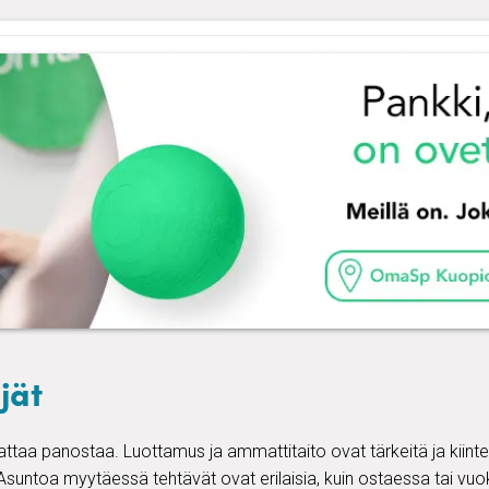
jät
nattaa panostaa. Luottamus ja ammattitaito ovat tärkeitä ja kiint
suntoa myytäessä tehtävät ovat erilaisia, kuin ostaessa tai vuok