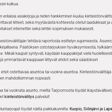
sin kulkua.
rilaisia asiakirjoja ja niiden hankkiminen kuuluu kiinteistönvälittäj
arvittavat liitteet, sekä myytävästä kohteesta otetut laadukkaat j
lmoitukset internettiin sekä lehtiin sopimuksen mukaisesti.
teistönvälittäjän tehtävä raportoida esittelyn sujumisesta. Asunno
 kirjallisena. Päätöksen ostotarjouksen hyväksymisestä, hylkääm
e. Mikäli kaupat syntyvät, käydään kauppakirjat vielä huolellisest
yyjä ymmärtävät kauppaan liittyvät ehdot sekä säädökset.
 etsit ostettavaa asuntoa tai vuokra-asuntoa. Kiinteistönvälittäj
een mahdollisimman nopeasti.
a tai vuokrata asunto, meiltä Tarjoomosta löydät ikäystävälliset, y
set
kiinteistönvälitys
palvelut!
luntarjoajat löydät näiltä paikkakunnilta:
Kuopio, Siilinjärvi ja Lapi