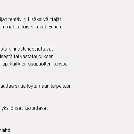
än tehtäviin. Lisäksi välittäjät
a ammattitaitoiset kuvat. Ennen
sta kiinnostuneet jättävät
isestä tai vastatarjouksen
i läpi kaikkien osapuolten kanssa
ä auttaa sinua löytämään tarpeitasi
ksilölliset, luotettavat,
nlahti.