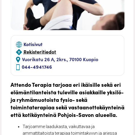
Kotisivut
Rekisteritiedot
Vuorikatu 26 A, 2krs., 70100 Kuopio
044-4941746
Attendo Terapia tarjoaa eri ikäisille sekä eri
elämäntilanteista tuleville asiakkaille yksilö-
ja ryhmämuotoista fysio- sekä
toimintaterapiaa sekä vastaanottokäynteinä
että kotikäynteinä Pohjois-Savon alueella.
Tarjoamme laadukasta, vaikuttavaa ja
ammattitaitoista terapiaa toimintakyvyn ja arjessa