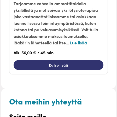
Tarjoamme vahvalla ammattitaidolla
yksilöllistä ja motivoivaa yksilöfysioterapiaa
joko vastaanottotiloissamme tai asiakkaan
luonnollisessa toimintaympäristössä, kuten
kotona tai palveluasumisyksikössä. Voit tulla
asiakkaaksemme maksusitoumuksella,
lääkärin lähetteellä tai itse...
Lue lisää
Alk. 56,00 € / 45 min
Katso lisää
Ota meihin yhteyttä
Soita meille