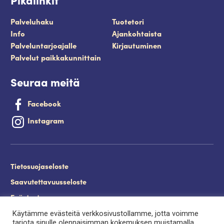
Palveluhaku
Tuotetori
Info
Ajankohtaista
Palveluntarjoajalle
Kirjautuminen
Palvelut paikkakunnittain
Seuraa meitä
Facebook
Instagram
Tietosuojaseloste
Saavutettavuusseloste
Evästeet
Käytämme evästeitä verkkosivustollamme, jotta voimme
Palveluntuottajan kirjautuminen.
tarjota sinulle olennaisimman kokemuksen muistamalla