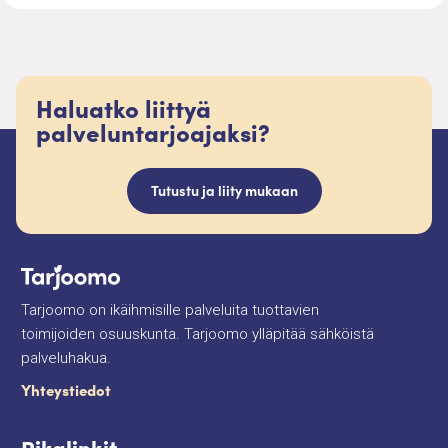
Haluatko liittyä
palveluntarjoajaksi?
Tutustu ja liity mukaan
Tarjoomo on ikäihmisille palveluita tuottavien
toimijoiden osuuskunta. Tarjoomo ylläpitää sähköistä
palveluhakua.
Yhteystiedot
Pikalinkit