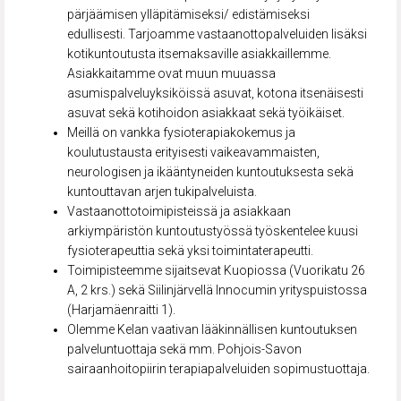
pärjäämisen ylläpitämiseksi/ edistämiseksi
edullisesti. Tarjoamme vastaanottopalveluiden lisäksi
kotikuntoutusta itsemaksaville asiakkaillemme.
Asiakkaitamme ovat muun muuassa
asumispalveluyksiköissä asuvat, kotona itsenäisesti
asuvat sekä kotihoidon asiakkaat sekä työikäiset.
Meillä on vankka fysioterapiakokemus ja
koulutustausta erityisesti vaikeavammaisten,
neurologisen ja ikääntyneiden kuntoutuksesta sekä
kuntouttavan arjen tukipalveluista.
Vastaanottotoimipisteissä ja asiakkaan
arkiympäristön kuntoutustyössä työskentelee kuusi
fysioterapeuttia sekä yksi toimintaterapeutti.
Toimipisteemme sijaitsevat Kuopiossa (Vuorikatu 26
A, 2 krs.) sekä Siilinjärvellä Innocumin yrityspuistossa
(Harjamäenraitti 1).
Olemme Kelan vaativan lääkinnällisen kuntoutuksen
palveluntuottaja sekä mm. Pohjois-Savon
sairaanhoitopiirin terapiapalveluiden sopimustuottaja.