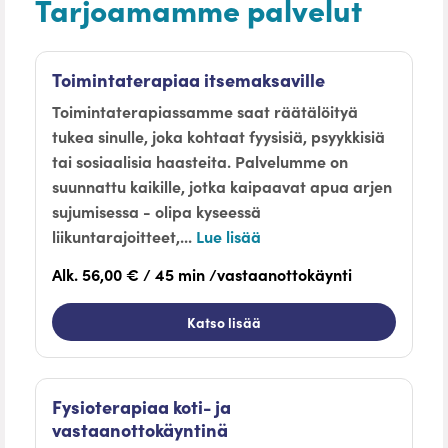
Tarjoamamme palvelut
Toimintaterapiaa itsemaksaville
Toimintaterapiassamme saat räätälöityä
tukea sinulle, joka kohtaat fyysisiä, psyykkisiä
tai sosiaalisia haasteita. Palvelumme on
suunnattu kaikille, jotka kaipaavat apua arjen
sujumisessa - olipa kyseessä
liikuntarajoitteet,...
Lue lisää
Alk. 56,00 € / 45 min /vastaanottokäynti
Katso lisää
Fysioterapiaa koti- ja
vastaanottokäyntinä