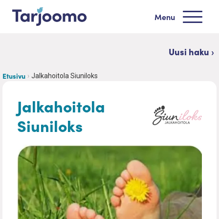
Siirry sisältöön
Menu
Tarjoomo etusivu
Uusi haku ›
Etusivu
Jalkahoitola Siuniloks
Jalkahoitola
Siuniloks