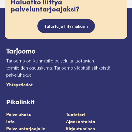
Haluatko liittyä
palveluntarjoajaksi?
Tutustu ja liity mukaan
Tarjoomo on ikäihmisille palveluita tuottavien
toimijoiden osuuskunta. Tarjoomo ylläpitää sähköistä
palveluhakua.
Yhteystiedot
Pikalinkit
Palveluhaku
Tuotetori
Info
Ajankohtaista
Palveluntarjoajalle
Kirjautuminen