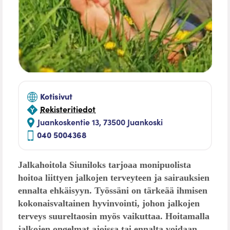
Kotisivut
Rekisteritiedot
Juankoskentie 13, 73500 Juankoski
040 5004368
Jalkahoitola Siuniloks tarjoaa monipuolista
hoitoa liittyen jalkojen terveyteen ja sairauksien
ennalta ehkäisyyn. Työssäni on tärkeää ihmisen
kokonaisvaltainen hyvinvointi, johon jalkojen
terveys suureltaosin myös vaikuttaa. Hoitamalla
jalkojen ongelmat ajoissa tai ennalta voidaan