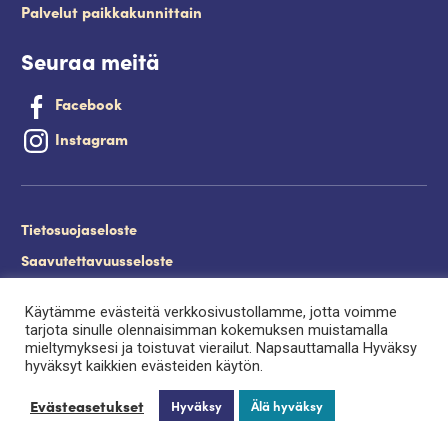
Palvelut paikkakunnittain
Seuraa meitä
Facebook
Instagram
Tietosuojaseloste
Saavutettavuusseloste
Evästeet
Käytämme evästeitä verkkosivustollamme, jotta voimme
Palveluntuottajan kirjautuminen.
tarjota sinulle olennaisimman kokemuksen muistamalla
mieltymyksesi ja toistuvat vierailut. Napsauttamalla Hyväksy
hyväksyt kaikkien evästeiden käytön.
Evästeasetukset
Hyväksy
Älä hyväksy