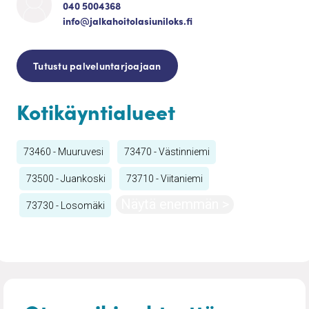
040 5004368
info@jalkahoitolasiuniloks.fi
Tutustu palveluntarjoajaan
Kotikäyntialueet
73460 - Muuruvesi
73470 - Västinniemi
73500 - Juankoski
73710 - Viitaniemi
Näytä enemmän >
73730 - Losomäki