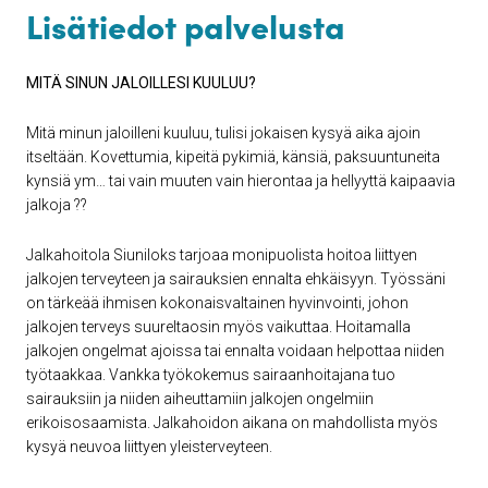
Lisätiedot palvelusta
MITÄ SINUN JALOILLESI KUULUU?
Mitä minun jaloilleni kuuluu, tulisi jokaisen kysyä aika ajoin
itseltään. Kovettumia, kipeitä pykimiä, känsiä, paksuuntuneita
kynsiä ym… tai vain muuten vain hierontaa ja hellyyttä kaipaavia
jalkoja ??
Jalkahoitola Siuniloks tarjoaa monipuolista hoitoa liittyen
jalkojen terveyteen ja sairauksien ennalta ehkäisyyn. Työssäni
on tärkeää ihmisen kokonaisvaltainen hyvinvointi, johon
jalkojen terveys suureltaosin myös vaikuttaa. Hoitamalla
jalkojen ongelmat ajoissa tai ennalta voidaan helpottaa niiden
työtaakkaa. Vankka työkokemus sairaanhoitajana tuo
sairauksiin ja niiden aiheuttamiin jalkojen ongelmiin
erikoisosaamista. Jalkahoidon aikana on mahdollista myös
kysyä neuvoa liittyen yleisterveyteen.