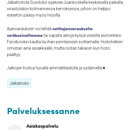
Jalkahoitola Siuniloks sijaitsee Juankoskella keskeisellä paikalla
virastotalon kolmannessa kerroksessa, johon on helppo
esteetön pääsy myös hissillä.
nettiajanvarauksella
Ajanvarauksen voi tehdä
verkkosivuiltamme
tai vapaita aikoja kysyä viestillä esimerkiksi
Facebookin kautta tai ihan perinteisesti soittamalla. Hoitohetken
omistan aina asiakkaalle, mutta soitan takaisin kun hoito
päättyy.
Jalkojen hoitoa hyvällä ammattitaidolla ja sydämellä ♥
Jalkahoito
Palveluksessanne
Asiakaspalvelu