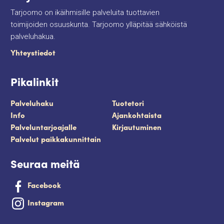
Tarjoomo on ikäihmisille palveluita tuottavien
toimijoiden osuuskunta. Tarjoomo ylläpitää sähköistä
palveluhakua.
Yhteystiedot
Pikalinkit
Palveluhaku
Tuotetori
Info
Ajankohtaista
Palveluntarjoajalle
Kirjautuminen
Palvelut paikkakunnittain
Seuraa meitä
Facebook
Instagram