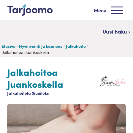
Siirry sisältöön
Menu
Tarjoomo etusivu
Uusi haku ›
Etusivu
Hyvinvointi ja kauneus
Jalkahoito
Jalkahoitoa Juankoskella
Jalkahoitoa
Juankoskella
Jalkahoitola Siuniloks