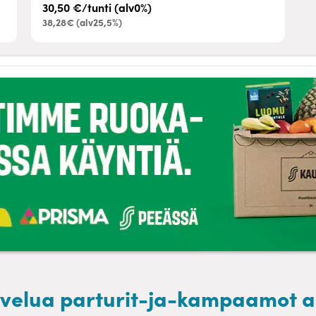
30,50 €/tunti (alv0%)
38,28€ (alv25,5%)
alvelua parturit-ja-kampaamot al