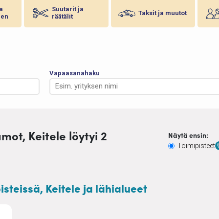
ja
Suutarit ja
Taksit ja muutot
nen
räätälit
Vapaasanahaku
mot, Keitele löytyi 2
Näytä ensin:
Toimipisteet
steissä, Keitele ja lähialueet
 Hiusten leikkaus toimipisteessä tai kotikäynteinä