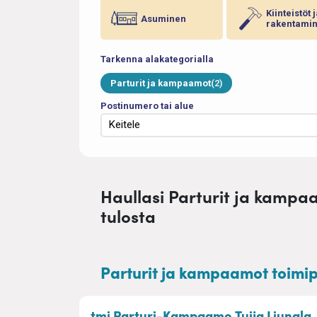
Kiinteistöt 
Asuminen
rakentami
Tarkenna alakategorialla
Parturit ja kampaamot
(2)
Postinumero tai alue
Haullasi Parturit ja kampaa
tulosta
Parturit ja kampaamot toimipi
–
tmi Parturi-Kampaamo Tuija Liunala