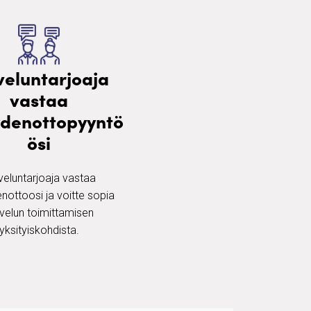
veluntarjoaja
vastaa
ydenottopyyntö
ösi
veluntarjoaja vastaa
nottoosi ja voitte sopia
velun toimittamisen
yksityiskohdista.