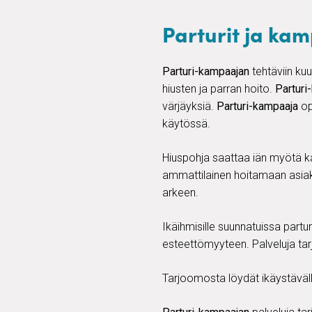
Parturit ja ka
Parturi-kampaajan
tehtäviin kuu
hiusten ja parran hoito.
Parturi
värjäyksiä.
Parturi-kampaaja
op
käytössä.
Hiuspohja saattaa iän myötä k
ammattilainen hoitamaan asiak
arkeen.
Ikäihmisille suunnatuissa partu
esteettömyyteen. Palveluja tar
Tarjoomosta löydät ikäystävälli