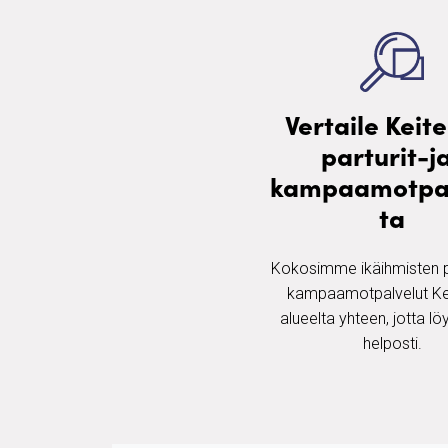
Vertaile Keit
parturit-j
kampaamotpal
ta
Kokosimme ikäihmisten ​pa
kampaamotpalvelut Ke
alueelta yhteen, jotta löy
helposti.