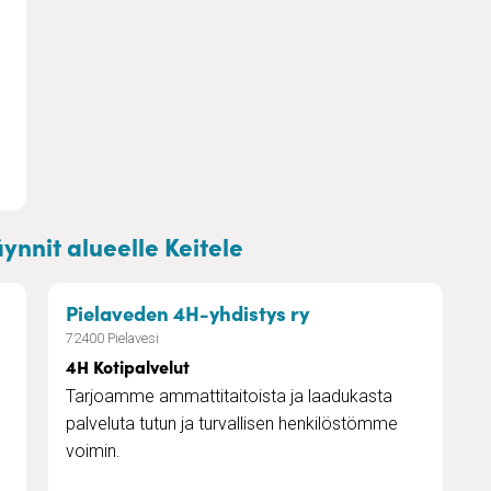
ynnit alueelle Keitele
 Hiusten leikkaus toimipisteessä tai kotikäynteinä
– 4H Kotipalvelut
Pielaveden 4H-yhdistys ry
72400 Pielavesi
4H Kotipalvelut
Tarjoamme ammattitaitoista ja laadukasta
palveluta tutun ja turvallisen henkilöstömme
voimin.