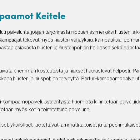
mpaamot Keitele
luu palveluntarjoajan tarjonnasta riippuen esimerkiksi hiusten le
-kampaajat
tekevät myös hiusten värjäyksiä, kampauksia, permane
astaa asiakasta hiusten ja hiustenpohjan hoidossa sekä opasta
aivata enemmän kosteutusta ja hiukset haurastuvat helposti.
Par
kaan hiusten ja hiuspohjan terveyttä. Parturi-kampaamopalvelut
ri-kampaamopalveluissa erityistä huomiota kiinnitetään palveluid
jotaan myös kotiin toimitettuna palveluna.
set, yksilölliset, luotettavat, ammattitaitoiset ja tarpeenmukaise