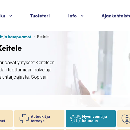
Palvelukategoriat
Palvelukategoriat
aku
Tuotetori
Info
Ajankohtaist
rit ja kampaamot
Keitele
eitele
arjoavat yritykset Keiteleen
idän tuottamiaan palveluja.
eluntarjoajasta. Sopivan
Apteekit ja
Hyvinvointi ja
set
terveys
kauneus