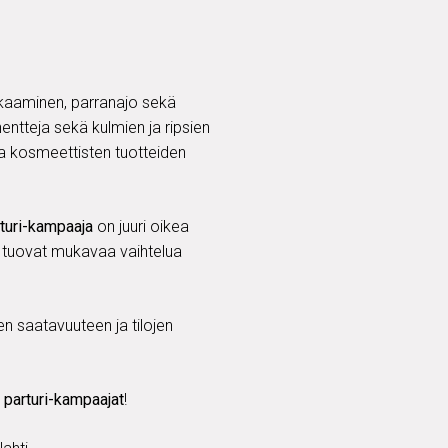
ikkaaminen, parranajo sekä
ntteja sekä kulmien ja ripsien
a kosmeettisten tuotteiden
turi-kampaaja
on juuri oikea
 tuovat mukavaa vaihtelua
en saatavuuteen ja tilojen
t
parturi-kampaajat
!