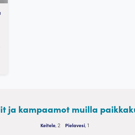
a
:
it ja kampaamot muilla paikkak
Parturit ja kampaamot
2 palvelua
Parturit ja kampaamot
1 palvelua
Keitele
Pielavesi
, 2
, 1