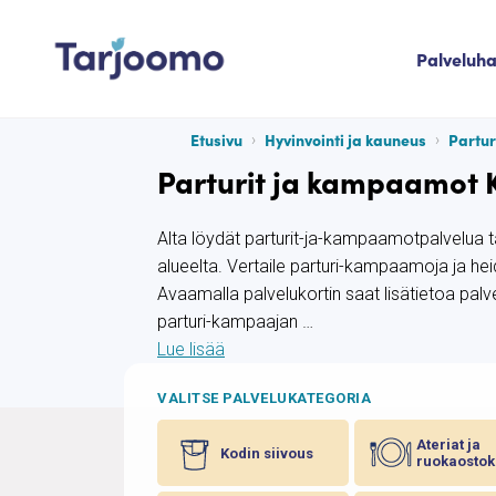
Siirry sisältöön
Palveluh
Tarjoomo etusivu
Etusivu
Hyvinvointi ja kauneus
Partu
Parturit ja kampaamot K
Alta löydät parturit-ja-kampaamotpalvelua t
alueelta. Vertaile parturi-kampaamoja ja he
Avaamalla palvelukortin saat lisätietoa palv
parturi-kampaajan …
Lue lisää
VALITSE PALVELUKATEGORIA
Ateriat ja
Kodin siivous
ruokaostok