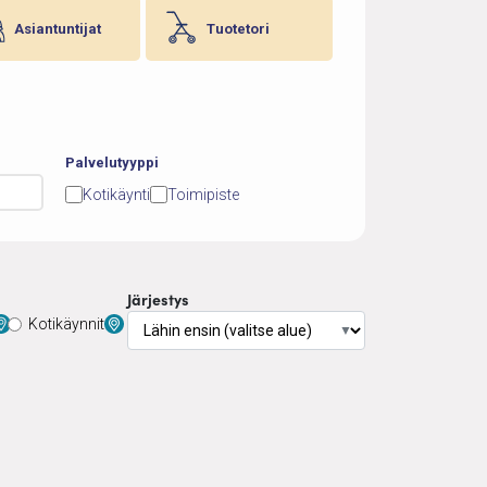
Asiantuntijat
Tuotetori
Palvelutyyppi
Kotikäynti
Toimipiste
Järjestys
Kotikäynnit
▼