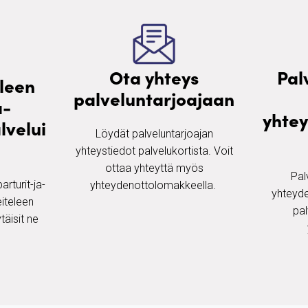
Ota yhteys
Pal
eleen
palveluntarjoajaan
a-
yhte
velui
Löydät palveluntarjoajan
yhteystiedot palvelukortista. Voit
ottaa yhteyttä myös
Pal
rturit-ja-
yhteydenottolomakkeella. ​
yhteyde
iteleen
pal
täisit ne