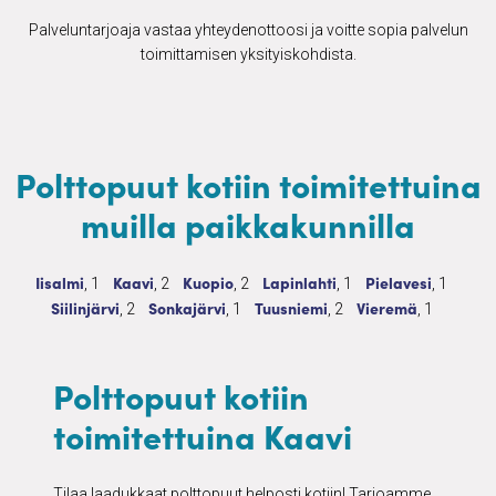
Palveluntarjoaja vastaa yhteydenottoosi ja voitte sopia palvelun
toimittamisen yksityiskohdista.
Polttopuut kotiin toimitettuina
muilla paikkakunnilla
Polttopuut kotiin toimitettuina
1 palvelua
Polttopuut kotiin toimitettuina
2 palvelua
Polttopuut kotiin toimitettuina
2 palvelua
Polttopuut kotiin toimitettuina
1 palvelua
Polttopuut kotiin 
1 palvel
Iisalmi
Kaavi
Kuopio
Lapinlahti
Pielavesi
, 1
, 2
, 2
, 1
, 1
Polttopuut kotiin toimitettuina
2 palvelua
Polttopuut kotiin toimitettuina
1 palvelua
Polttopuut kotiin toimitettuina
2 palvelua
Polttopuut kotiin to
1 palvelua
Siilinjärvi
Sonkajärvi
Tuusniemi
Vieremä
, 2
, 1
, 2
, 1
Polttopuut kotiin
toimitettuina Kaavi
Tilaa laadukkaat polttopuut helposti kotiin! Tarjoamme