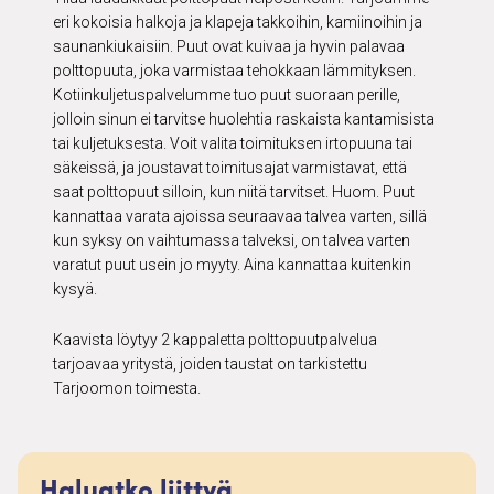
eri kokoisia halkoja ja klapeja takkoihin, kamiinoihin ja
saunankiukaisiin. Puut ovat kuivaa ja hyvin palavaa
polttopuuta, joka varmistaa tehokkaan lämmityksen.
Kotiinkuljetuspalvelumme tuo puut suoraan perille,
jolloin sinun ei tarvitse huolehtia raskaista kantamisista
tai kuljetuksesta. Voit valita toimituksen irtopuuna tai
säkeissä, ja joustavat toimitusajat varmistavat, että
saat polttopuut silloin, kun niitä tarvitset. Huom. Puut
kannattaa varata ajoissa seuraavaa talvea varten, sillä
kun syksy on vaihtumassa talveksi, on talvea varten
varatut puut usein jo myyty. Aina kannattaa kuitenkin
kysyä.
Kaavista löytyy 2 kappaletta polttopuutpalvelua
tarjoavaa yritystä, joiden taustat on tarkistettu
Tarjoomon toimesta.
Haluatko liittyä