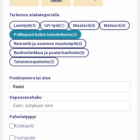
en
räätälit
Tarkenna alakategorialla
Lumityöt
(3)
LVI-työt
(1)
Maalarit
(4)
Metsurit
(4)
Polttopuut kotiin toimitettuina
(2)
Remontit ja asunnon muutostyöt
(4)
Ruohonleikkuu ja puutarhanhoito
(6)
Talonmiespalvelu
(2)
Postinumero tai alue
Vapaasanahaku
Palvelutyyppi
Kotikäynti
Toimipiste