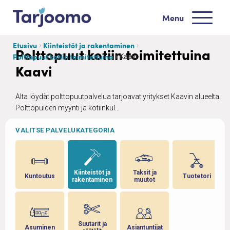
Siirry sisältöön
Menu
Tarjoomo etusivu
Etusivu
Kiinteistöt ja rakentaminen
Polttopuut kotiin toimitettuina
Polttopuut kotiin toimitettuina
Kaavi
Kaavi
Alta löydät polttopuutpalvelua tarjoavat yritykset Kaavin alueelta.
Polttopuiden myynti ja kotiinkul...
VALITSE PALVELUKATEGORIA
 ja
Kiinteistöt ja
Taksit ja
Kuntoutus
Tuotetori
rakentaminen
muutot
Suutarit ja
Asuminen
Asiantuntijat