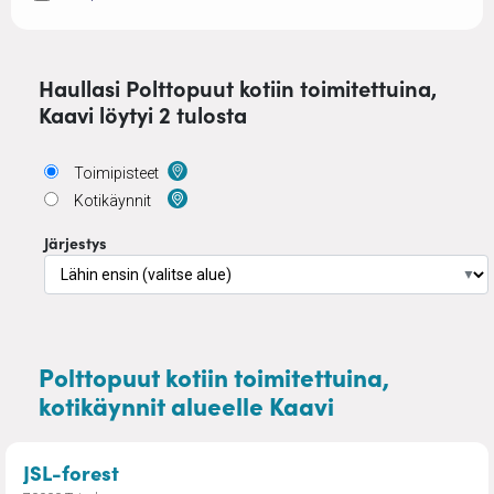
Haullasi Polttopuut kotiin toimitettuina,
Kaavi löytyi 2 tulosta
Toimipisteet
Kotikäynnit
Järjestys
▼
Polttopuut kotiin toimitettuina,
kotikäynnit alueelle Kaavi
– Kuivaa koivuklapia kotiin tuotuna
JSL-forest