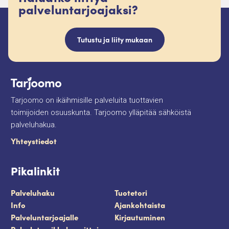
palveluntarjoajaksi?
Tutustu ja liity mukaan
Tarjoomo on ikäihmisille palveluita tuottavien
toimijoiden osuuskunta. Tarjoomo ylläpitää sähköistä
palveluhakua.
Yhteystiedot
Pikalinkit
Palveluhaku
Tuotetori
Info
Ajankohtaista
Palveluntarjoajalle
Kirjautuminen