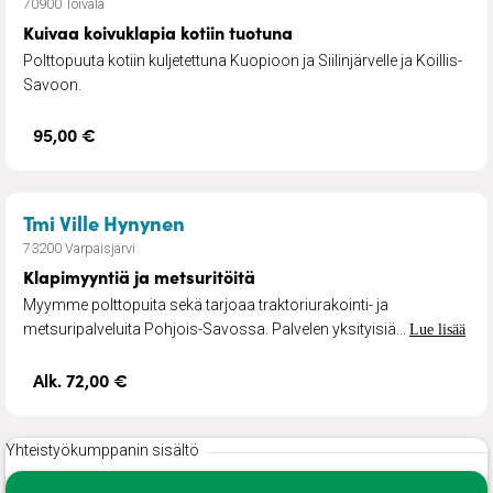
70900 Toivala
Kuivaa koivuklapia kotiin tuotuna
Polttopuuta kotiin kuljetettuna Kuopioon ja Siilinjärvelle ja Koillis-
Savoon.
95,00 €
– Klapimyyntiä ja metsuritöitä
Tmi Ville Hynynen
73200 Varpaisjärvi
Klapimyyntiä ja metsuritöitä
Myymme polttopuita sekä tarjoaa traktoriurakointi- ja
metsuripalveluita Pohjois-Savossa. Palvelen yksityisiä...
Lue lisää
Alk. 72,00 €
Yhteistyökumppanin sisältö