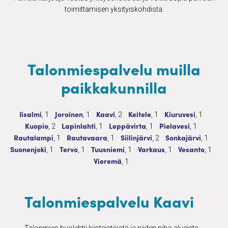
toimittamisen yksityiskohdista.
Talonmiespalvelu muilla
paikkakunnilla
Talonmiespalvelu
1 palvelua
Talonmiespalvelu
1 palvelua
Talonmiespalvelu
2 palvelua
Talonmiespalvelu
1 palvelua
Talonmiespalvelu
1 palvelu
Iisalmi
Joroinen
Kaavi
Keitele
Kiuruvesi
, 1
, 1
, 2
, 1
, 1
Talonmiespalvelu
2 palvelua
Talonmiespalvelu
1 palvelua
Talonmiespalvelu
1 palvelua
Talonmiespalvelu
1 palvelua
Kuopio
Lapinlahti
Leppävirta
Pielavesi
, 2
, 1
, 1
, 1
Talonmiespalvelu
1 palvelua
Talonmiespalvelu
1 palvelua
Talonmiespalvelu
2 palvelua
Talonmiespalvelu
1 palvel
Rautalampi
Rautavaara
Siilinjärvi
Sonkajärvi
, 1
, 1
, 2
, 1
Talonmiespalvelu
1 palvelua
Talonmiespalvelu
1 palvelua
Talonmiespalvelu
1 palvelua
Talonmiespalvelu
1 palvelua
Talonmiespalv
1 palve
Suonenjoki
Tervo
Tuusniemi
Varkaus
Vesanto
, 1
, 1
, 1
, 1
, 1
Talonmiespalvelu
1 palvelua
Vieremä
, 1
Talonmiespalvelu Kaavi