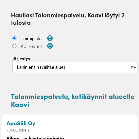
Haullasi Talonmiespalvelu, Kaavi löytyi 2
tulosta
Toimipisteet
Kotikäynnit
Järjestys
▼
Talonmiespalvelu, kotikäynnit alueelle
Kaavi
– Pihan- ja kiinteistönhoito
ApuSiili Oy
70900 Toivala
Pihan- ja kiinteistönhoito