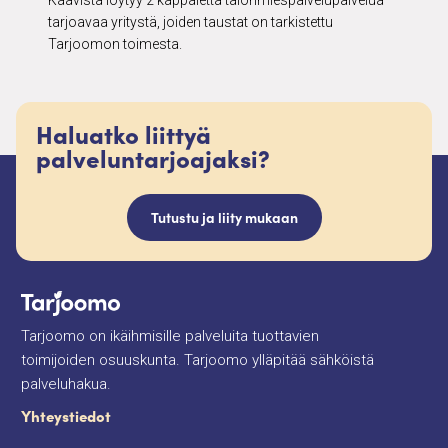
Kaavista löytyy 2 kappaletta talonmiespalvelupalvelua
tarjoavaa yritystä, joiden taustat on tarkistettu
Tarjoomon toimesta.
Haluatko liittyä
palveluntarjoajaksi?
Tutustu ja liity mukaan
Tarjoomo on ikäihmisille palveluita tuottavien
toimijoiden osuuskunta. Tarjoomo ylläpitää sähköistä
palveluhakua.
Yhteystiedot