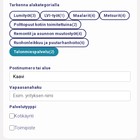
Tarkenna alakategorialla
Lumityöt
(3)
LVI-työt
(1)
Maalarit
(4)
Metsurit
(4)
Polttopuut kotiin toimitettuina
(2)
Remontit ja asunnon muutostyöt
(4)
Ruohonleikkuu ja puutarhanhoito
(6)
Talonmiespalvelu
(2)
Postinumero tai alue
Vapaasanahaku
Palvelutyyppi
Kotikäynti
Toimipiste