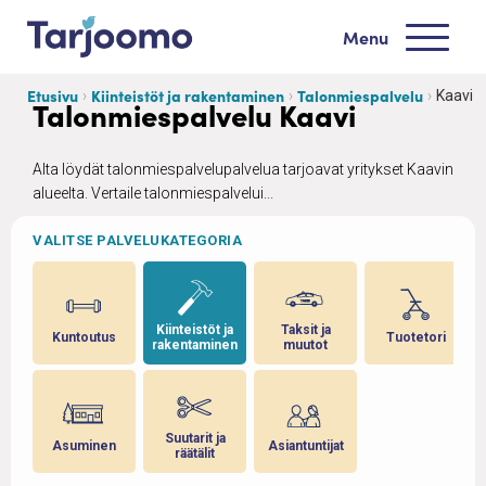
Siirry sisältöön
Menu
Tarjoomo etusivu
Etusivu
Kiinteistöt ja rakentaminen
Talonmiespalvelu
Kaavi
Talonmiespalvelu Kaavi
Alta löydät talonmiespalvelupalvelua tarjoavat yritykset Kaavin
alueelta. Vertaile talonmiespalvelui...
VALITSE PALVELUKATEGORIA
 ja
Kiinteistöt ja
Taksit ja
Kuntoutus
Tuotetori
rakentaminen
muutot
Suutarit ja
Asuminen
Asiantuntijat
en
räätälit