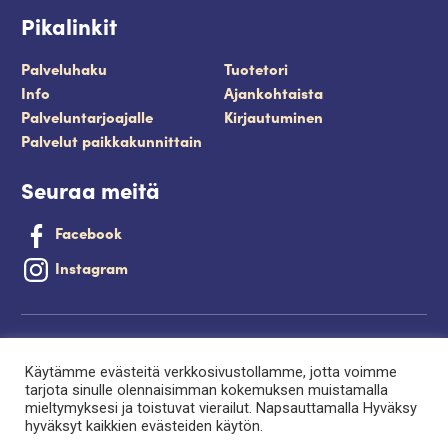
Pikalinkit
Palveluhaku
Tuotetori
Info
Ajankohtaista
Palveluntarjoajalle
Kirjautuminen
Palvelut paikkakunnittain
Seuraa meitä
Facebook
Instagram
Tietosuojaseloste
Käytämme evästeitä verkkosivustollamme, jotta voimme
Saavutettavuusseloste
tarjota sinulle olennaisimman kokemuksen muistamalla
mieltymyksesi ja toistuvat vierailut. Napsauttamalla Hyväksy
Evästeet
hyväksyt kaikkien evästeiden käytön.