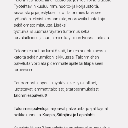
Talonmies huolehtii kiinteistöistä ja niiden piha-alueista.
Työtehtäviin kuuluu mm. huolto- ja korjaustöitä,
siivousta ja järjestyksen pito. Talonmies tarvitsee
työssään teknistä osaamista, vuorovaikutustaitoja
sekä omatoimisuutta. Lisäksi
työturvallisuusmääräysten tuntemus sekä
turvalaitteiden ja suojaimien käyttö on työssä tärkeää.
Talonmies auttaa lumitöissä, lumien pudotuksessa
katolta sekä nurmikon leikkuussa. Talonmiehen
palveluita voi tilata pidemmälle ajalle tai tilapäiseen
tarpeeseen.
Tarjoomosta löydät ikäystävälliset, yksilölliset,
luotettavat, ammattitaitoiset ja tarpeenmukaiset
talonmiespalvelut
!
Talonmiespalveluja
tarjoavat palveluntarjoajat löydät
paikkakunnalta:
Kuopio, Siilinjärvi ja Lapinlahti.