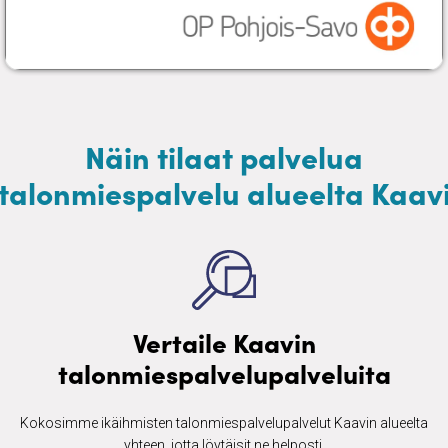
Näin tilaat palvelua
talonmiespalvelu alueelta Kaav
Vertaile Kaavin
talonmiespalvelupalveluita
Kokosimme ikäihmisten ​talonmiespalvelupalvelut Kaavin alueelta
yhteen, jotta löytäisit ne helposti.