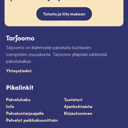
Tutustu ja liity mukaan
Tarjoomo on ikäihmisille palveluita tuottavien
toimijoiden osuuskunta. Tarjoomo ylläpitää sähköistä
palveluhakua.
Yhteystiedot
Pikalinkit
Palveluhaku
Tuotetori
Info
Ajankohtaista
Palveluntarjoajalle
Kirjautuminen
Palvelut paikkakunnittain