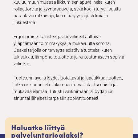
kuuluu muun muassa liikkumisen apuvälineitä, kuten
rollaattoreita ja kyynärsauvoja, sekä kodin turvallisuutta
parantavia ratkaisuja, kuten hälytysjärjestelmiä ja
liukuesteitä.
Ergonomiset kalusteet ja apuvälineet auttavat
ylläpitämään toimintakykyä ja mukavuutta kotona.
Lisäksi tarjolla on terveyttä edistäviä tuotteita, kuten
tukisukkia, lämpöhoitotuotteita ja rentoutumiseen sopivia
välineitä.
Tuotetorin avulla löydät luotettavat ja laadukkaat tuotteet,
jotka on suunniteltu tukemaan turvallista, itsenäistä ja
mukavaa elämää. Tutustu valikoimaan ja löydä juuri
sinun tai läheisesi tarpeisiin sopivat tuotteet!
Haluatko liittyä
palveluntarjoajaksi?