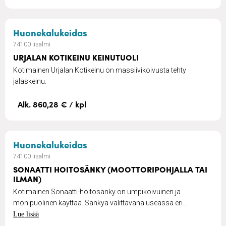
– URJALAN KOTIKEINU KEINUTU
Huonekalukeidas
74100 Iisalmi
URJALAN KOTIKEINU KEINUTUOLI
Kotimainen Urjalan Kotikeinu on massiivikoivusta tehty
jalaskeinu.
Alk. 860,28 € / kpl
– SONAATTI HOITOSÄNKY (MOO
Huonekalukeidas
74100 Iisalmi
SONAATTI HOITOSÄNKY (MOOTTORIPOHJALLA TAI
ILMAN)
Kotimainen Sonaatti-hoitosänky on umpikoivuinen ja
monipuolinen käyttää. Sänkyä valittavana useassa eri...
Lue lisää