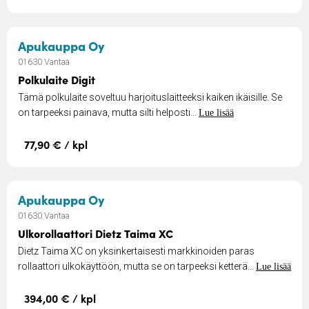
– Polkulaite Digit
Apukauppa Oy
01630 Vantaa
Polkulaite Digit
Tämä polkulaite soveltuu harjoituslaitteeksi kaiken ikäisille. Se
on tarpeeksi painava, mutta silti helposti...
Lue lisää
77,90 € / kpl
– Ulkorollaattori Dietz Taima XC
Apukauppa Oy
01630 Vantaa
Ulkorollaattori Dietz Taima XC
Dietz Taima XC on yksinkertaisesti markkinoiden paras
rollaattori ulkokäyttöön, mutta se on tarpeeksi ketterä...
Lue lisää
394,00 € / kpl