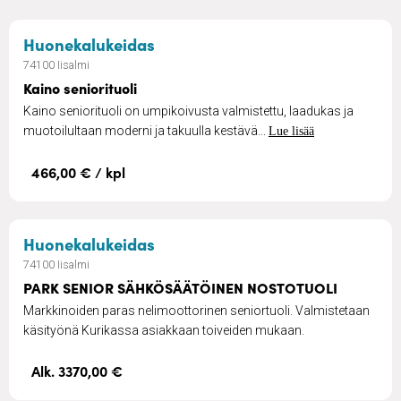
– Kaino seniorituoli
Huonekalukeidas
74100 Iisalmi
Kaino seniorituoli
Kaino seniorituoli on umpikoivusta valmistettu, laadukas ja
muotoilultaan moderni ja takuulla kestävä...
Lue lisää
466,00 € / kpl
– PARK SENIOR SÄHKÖSÄÄTÖIN
Huonekalukeidas
74100 Iisalmi
PARK SENIOR SÄHKÖSÄÄTÖINEN NOSTOTUOLI
Markkinoiden paras nelimoottorinen seniortuoli. Valmistetaan
käsityönä Kurikassa asiakkaan toiveiden mukaan.
Alk. 3370,00 €