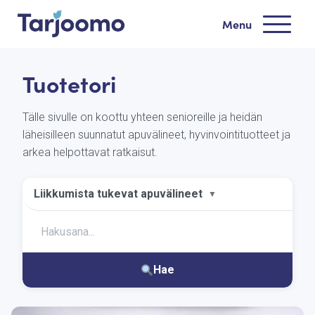
Siirry sisältöön
Menu
Tarjoomo etusivu
Tuotetori
Tälle sivulle on koottu yhteen senioreille ja heidän
läheisilleen suunnatut apuvälineet, hyvinvointituotteet ja
arkea helpottavat ratkaisut.
Liikkumista tukevat apuvälineet
▼
Hae