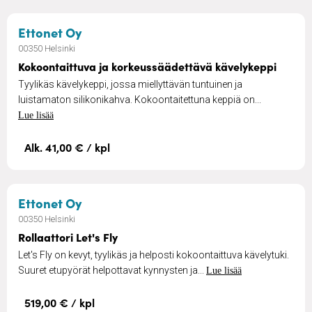
– Kokoontaittuva ja korkeussäädettäv
Ettonet Oy
00350 Helsinki
Kokoontaittuva ja korkeussäädettävä kävelykeppi
Tyylikäs kävelykeppi, jossa miellyttävän tuntuinen ja
luistamaton silikonikahva. Kokoontaitettuna keppiä on...
Lue lisää
Alk. 41,00 € / kpl
– Rollaattori Let's Fly
Ettonet Oy
00350 Helsinki
Rollaattori Let's Fly
Let's Fly on kevyt, tyylikäs ja helposti kokoontaittuva kävelytuki.
Suuret etupyörät helpottavat kynnysten ja...
Lue lisää
519,00 € / kpl