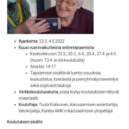
Ajankohta:
23.3.-4.5.2022
Kuusi vuorovaikutteista onlinetapaamista:
Keskiviikkoisin 23.3., 30.3., 6.4., 20.4., 27.4. ja 4.5.
(huom. 13.4. ei ole koulutusta)
Aina klo 14-17
Tapaamiset sisältävät luento-osuuksia,
keskustelua, itsenäistä ja pienryhmätyöskentelyä
sekä sopivasti taukoja
Verkkokoulutusalusta
, josta löytyy koulutukseen liittyvät
materiaalit
Kouluttaja:
Tuula Kukkonen, ikäosaamisen asiantuntija,
tietokirjailija, Karelia AMK:n ikäosaamisen yliopettaja
Koulutuksen sisältö
: