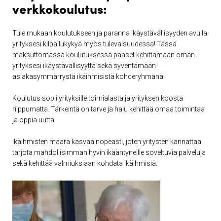
verkkokoulutus:
Tule mukaan koulutukseen ja paranna ikäystävällisyyden avulla
yrityksesi kilpailukykyä myös tulevaisuudessa! Tässä
maksuttomassa koulutuksessa pääset kehittämään oman
yrityksesi ikäystävällisyyttä sekä syventämään
asiakasymmärrystä ikäihmisistä kohderyhmänä.
Koulutus sopii yrityksille toimialasta ja yrityksen koosta
riippumatta. Tärkeintä on tarve ja halu kehittää omaa toimintaa
ja oppia uutta.
Ikäihmisten määrä kasvaa nopeasti, joten yritysten kannattaa
tarjota mahdollisimman hyvin ikääntyneille soveltuvia palveluja
sekä kehittää valmiuksiaan kohdata ikäihmisiä.