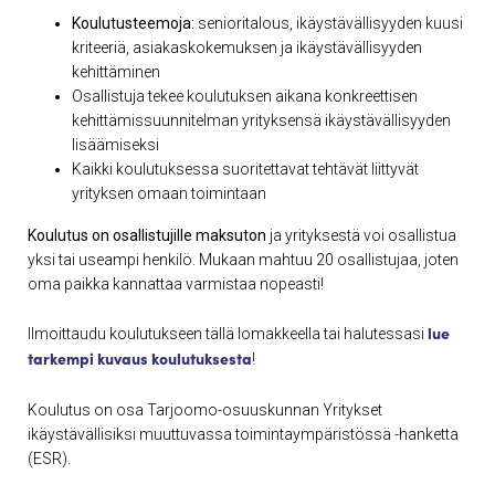
Koulutusteemoja:
senioritalous, ikäystävällisyyden kuusi
kriteeriä, asiakaskokemuksen ja ikäystävällisyyden
kehittäminen
Osallistuja tekee koulutuksen aikana konkreettisen
kehittämissuunnitelman yrityksensä ikäystävällisyyden
lisäämiseksi
Kaikki koulutuksessa suoritettavat tehtävät liittyvät
yrityksen omaan toimintaan
Koulutus on osallistujille maksuton
ja yrityksestä voi osallistua
yksi tai useampi henkilö. Mukaan mahtuu 20 osallistujaa, joten
oma paikka kannattaa varmistaa nopeasti!
lue
Ilmoittaudu koulutukseen tällä lomakkeella tai halutessasi
tarkempi kuvaus koulutuksesta
!
Koulutus on osa Tarjoomo-osuuskunnan Yritykset
ikäystävällisiksi muuttuvassa toimintaympäristössä -hanketta
(ESR).