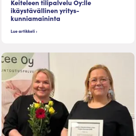
Keiteleen tilipalvelu Oy:lle
ikäystävällinen yritys-
kunniamaininta
Lue artikkeli ›