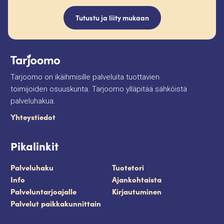
Tutustu ja liity mukaan
Tarjoomo on ikäihmisille palveluita tuottavien
toimijoiden osuuskunta. Tarjoomo ylläpitää sähköistä
palveluhakua.
Yhteystiedot
Pikalinkit
Palveluhaku
Tuotetori
Info
Ajankohtaista
Palveluntarjoajalle
Kirjautuminen
Palvelut paikkakunnittain