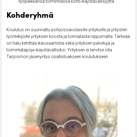
työpaikkansa toiminnassa kohti ikäystävällisyyttä.
Kohderyhmä
Koulutus on suunnattu pohjoissavolaisille yrityksille ja yritysten
työntekijöille yrityksen koosta ja toimialasta riippumatta. Tärkeää
on halu kehittää ikäosaamista sekä yrityksen palveluja ja
toimintatapoja ikäystävällisiksi. Yrityksen ei tarvitse olla
Tarjoomon jäsenyritys osallistuakseen koulutukseen.