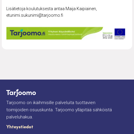
Lisätietoja koulutuksesta antaa Maija Kaipiainen,
etunimi.sukunimi@tarjoomo.fi
Tarjoomo on ikäihmisille palveluita tuottavien
toimijoiden osuuskunta. Tarjoomo ylläpitää sähköistä
palveluhakua.
Yhteystiedot