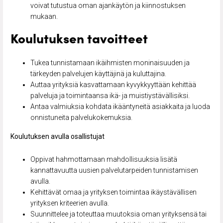
voivat tutustua oman ajankäytön ja kiinnostuksen
mukaan.
Koulutuksen tavoitteet
Tukea tunnistamaan ikäihmisten moninaisuuden ja
tärkeyden palvelujen käyttäjinä ja kuluttajina.
Auttaa yrityksiä kasvattamaan kyvykkyyttään kehittää
palveluja ja toimintaansa ikä- ja muistiystävällisiksi.
Antaa valmiuksia kohdata ikääntyneitä asiakkaita ja luoda
onnistuneita palvelukokemuksia.
Koulutuksen avulla osallistujat
Oppivat hahmottamaan mahdollisuuksia lisätä
kannattavuutta uusien palvelutarpeiden tunnistamisen
avulla.
Kehittävät omaa ja yrityksen toimintaa ikäystävällisen
yrityksen kriteerien avulla.
Suunnittelee ja toteuttaa muutoksia oman yrityksensä tai