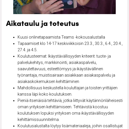
Aikataulu ja toteutus
Kuusi onlinetapaamista Teams -kokousalustalla
Tapaamiset klo 14-17 keskiviikkoisin 23.3., 30.3., 6.4., 20.4.,
27.4. ja 4.5.
Koulutusteemat: Ikäystävällisyyden kriteerit: tuote- ja
palvelukehitys, markkinointi, asiakaspalvelu,
saavutettavuus, esteettömyys ja ikäystävällinen
työnantaja, muistisairaan asiakkaan asiakaspalvelu ja
asiakaskokemuksen kehittäminen
Mahdollisuus keskustella kouluttajan ja toisten yrittäjien
kanssa läpi koko koulutuksen.
Pieniä itsenäisiä tehtäviä, jotka liittyvät käytännönläheisesti
oman yrityksen kehittämiseen. Tehtävistä koostuu
koulutuksen lopuksi yrityksen oma ikäystävällisyyden
kehittämissuunnitelma.
Koulutusalustalta löytyy lisämateriaaleja, joihin osallistujat