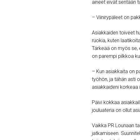
aineet eivät sentään t
– Viinirypäleet on pak
Asiakkaiden toiveet hu
ruokia, kuten laatikoit
Tärkeää on myös se, e
on parempi pilkkoa kui
– Kun asiakkaita on pa
työhön, ja tähän asti 
asiakkaideni korkeaa i
Päivi kokkaa asiakkail
jouluateria on ollut a
Vaikka PR Lounaan tarin
jatkamiseen. Suunnitel