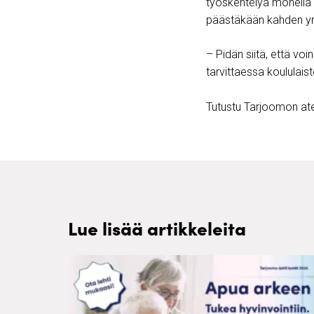
työskentelyä monella 
päästäkään kahden yri
– Pidän siitä, että voi
tarvittaessa koululais
Tutustu Tarjoomon ater
Lue lisää artikkeleita