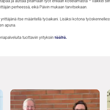
tapaa ja auttaa pitämään työt erillään kotielämästä – vaikkei si
ttäjän perheessä, eikä Päivin mukaan tarvitsekaan.
n yrittäjänä itse määritellä työaikani. Lisäksi kotona työskennelles
ten apuna.
täältä.
iapalveluita tuottaviin yrityksiin