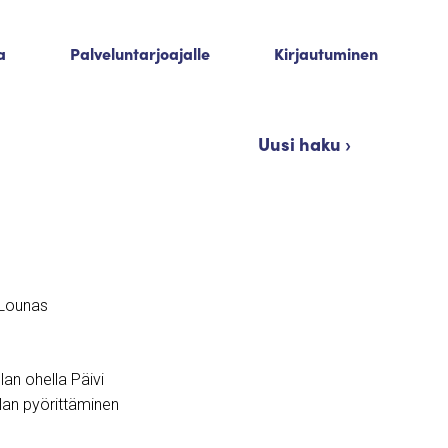
a
Palveluntarjoajalle
Kirjautuminen
Uusi haku ›
R Lounas
an ohella Päivi
lan pyörittäminen