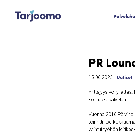
Siirry sisältöön
Palveluh
Tarjoomo etusivu
PR Louna
Uutiset
15.06.2023 -
Yrittäjyys voi yllättää
kotiruokapalvelua.
Vuonna 2016 Päivi toim
toimitti itse kokkaam
vaihtui työhön leirikesk