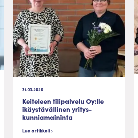
31.03.2026
Keiteleen tilipalvelu Oy:lle
ikäystävällinen yritys-
kunniamaininta
Lue artikkeli ›