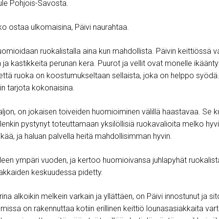
ule Pohjois-Savosta.
ko ostaa ulkomaisina, Päivi naurahtaa.
omioidaan ruokalistalla aina kun mahdollista. Päivin keittiössä va
a ja kastikkeita perunan kera. Puurot ja vellit ovat monelle ikäänt
ttä ruoka on koostumukseltaan sellaista, joka on helppo syödä.
n tarjota kokonaisina.
ljon, on jokaisen toiveiden huomioiminen välillä haastavaa. Se ku
olenkin pystynyt toteuttamaan yksilöllisiä ruokavalioita melko hyvi
kää, ja haluan palvella heitä mahdollisimman hyvin.
leen ympäri vuoden, ja kertoo huomioivansa juhlapyhät ruokalista
siakkaiden keskuudessa pidetty.
a alkoikin melkein varkain ja yllättäen, on Päivi innostunut ja sit
missa on rakennuttaa kotiin erillinen keittiö lounasasiakkaita var