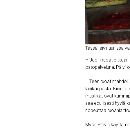
Tässä leivinuunissa va
– Jaoin ruoat pitkään 
ostopalveluna, Päivi k
– Teen ruoat mahdollis
lähikaupasta. Kiinnitä
mustikat ovat kummipo
saa edullisesti hyviä k
nopeuttaa ruoanlaitto
Myös Päivin käyttämä n