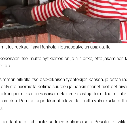
lmistuu ruokaa Päivi Rahkolan lounaspalvelun asiakkaille
kokonaan itse, mutta nyt kierros on jo niin pitkä, että jakaminen
ertoo.
imman pitkälle itse osa-aikaisen työntekijän kanssa, ja ostan ra
n erityistä huomiota kotimaisuuteen ja hankin monet tuotteet aivan
ikani poimimia, ja eräs iisalmelainen kalastaja toimittaa minull
alaruokia. Perunat ja porkkanat tulevat lähitilalta valmiiksi kuoritt
a.
audanliha on lähituote, se tulee iisalmelaiselta Pesolan Pihvitilal