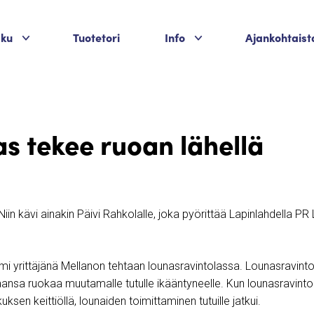
Palvelukategoriat
Palvelukategoriat
aku
Tuotetori
Info
Ajankohtaist
s tekee ruoan lähellä
. Niin kävi ainakin Päivi Rahkolalle, joka pyörittää Lapinlahdella P
i yrittäjänä Mellanon tehtaan lounasravintolassa. Lounasravintol
aansa ruokaa muutamalle tutulle ikääntyneelle. Kun lounasravinto
uksen keittiöllä, lounaiden toimittaminen tutuille jatkui.