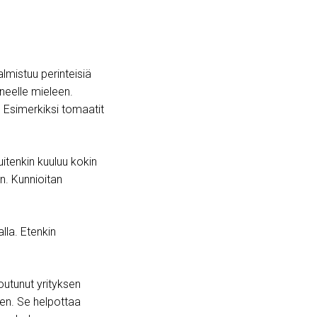
lmistuu perinteisiä
yneelle mieleen.
 Esimerkiksi tomaatit
itenkin kuuluu kokin
n. Kunnioitan
lla. Etenkin
outunut yrityksen
ten. Se helpottaa