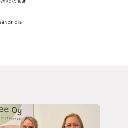
ihen kokonaan
sä voin olla