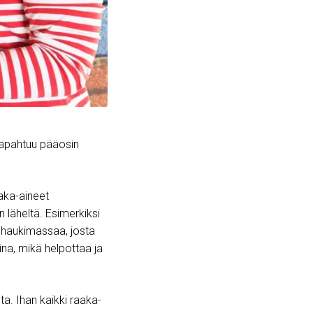
 tapahtuu pääosin
aka-aineet
 läheltä. Esimerkiksi
e haukimassaa, josta
uina, mikä helpottaa ja
ta. Ihan kaikki raaka-