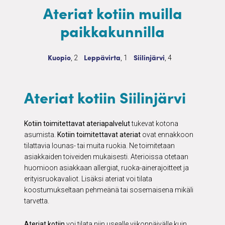
Ateriat kotiin muilla
paikkakunnilla
Ateriat kotiin
2 palvelua
Ateriat kotiin
1 palvelua
Ateriat kotiin
4 palvelua
Kuopio
Leppävirta
Siilinjärvi
, 2
, 1
, 4
Ateriat kotiin Siilinjärvi
Kotiin toimitettavat ateriapalvelut
tukevat kotona
asumista.
Kotiin toimitettavat ateriat
ovat ennakkoon
tilattavia lounas- tai muita ruokia. Ne toimitetaan
asiakkaiden toiveiden mukaisesti. Aterioissa otetaan
huomioon asiakkaan allergiat, ruoka-ainerajoitteet ja
erityisruokavaliot. Lisäksi ateriat voi tilata
koostumukseltaan pehmeänä tai sosemaisena mikäli
tarvetta.
Ateriat kotiin
voi tilata niin usealle viikonpäivälle kuin