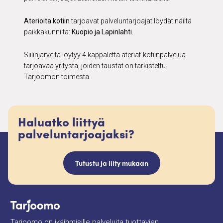
Aterioita kotiin
tarjoavat palveluntarjoajat löydät näiltä
paikkakunnilta:
Kuopio ja Lapinlahti.
Siilinjärveltä löytyy 4 kappaletta ateriat-kotiinpalvelua
tarjoavaa yritystä, joiden taustat on tarkistettu
Tarjoomon toimesta.
Haluatko liittyä
palveluntarjoajaksi?
Tutustu ja liity mukaan
Tarjoomo on ikäihmisille palveluita tuottavien