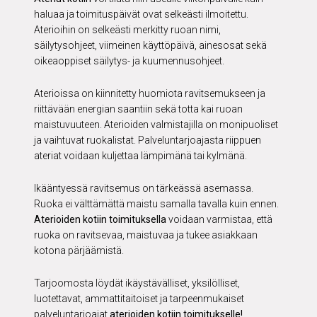
haluaa ja toimituspäivät ovat selkeästi ilmoitettu.
Aterioihin on selkeästi merkitty ruoan nimi,
säilytysohjeet, viimeinen käyttöpäivä, ainesosat sekä
oikeaoppiset säilytys- ja kuumennusohjeet.
Aterioissa on kiinnitetty huomiota ravitsemukseen ja
riittävään energian saantiin sekä totta kai ruoan
maistuvuuteen. Aterioiden valmistajilla on monipuoliset
ja vaihtuvat ruokalistat. Palveluntarjoajasta riippuen
ateriat voidaan kuljettaa lämpimänä tai kylmänä.
Ikääntyessä ravitsemus on tärkeässä asemassa.
Ruoka ei välttämättä maistu samalla tavalla kuin ennen.
Aterioiden kotiin toimituksella
voidaan varmistaa, että
ruoka on ravitsevaa, maistuvaa ja tukee asiakkaan
kotona pärjäämistä.
Tarjoomosta löydät ikäystävälliset, yksilölliset,
luotettavat, ammattitaitoiset ja tarpeenmukaiset
palveluntarjoajat
aterioiden kotiin toimitukselle!