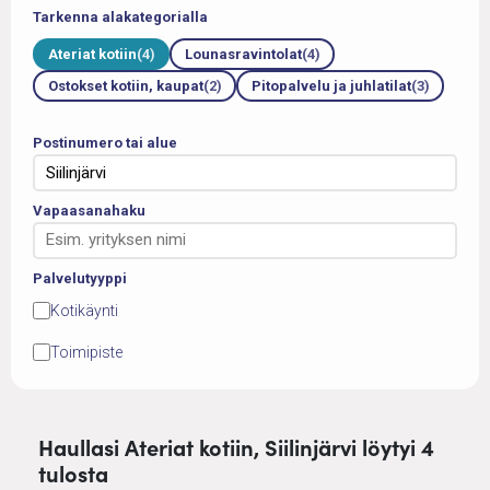
Tarkenna alakategorialla
Ateriat kotiin
(4)
Lounasravintolat
(4)
Ostokset kotiin, kaupat
(2)
Pitopalvelu ja juhlatilat
(3)
Postinumero tai alue
Vapaasanahaku
Palvelutyyppi
Kotikäynti
Toimipiste
Haullasi Ateriat kotiin, Siilinjärvi löytyi 4
tulosta