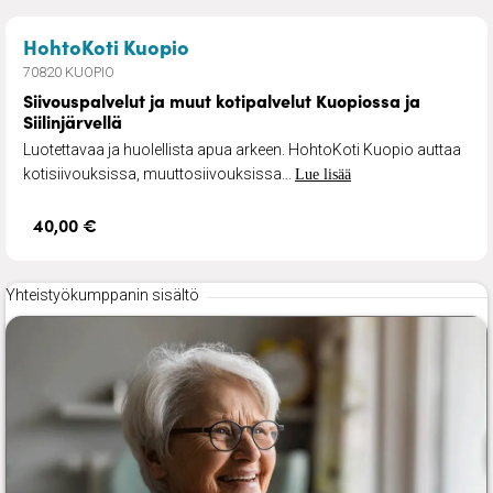
– Siivouspalvelut ja muut kotipal
HohtoKoti Kuopio
70820 KUOPIO
Siivouspalvelut ja muut kotipalvelut Kuopiossa ja
Siilinjärvellä
Luotettavaa ja huolellista apua arkeen. HohtoKoti Kuopio auttaa
kotisiivouksissa, muuttosiivouksissa...
Lue lisää
40,00 €
Yhteistyökumppanin sisältö