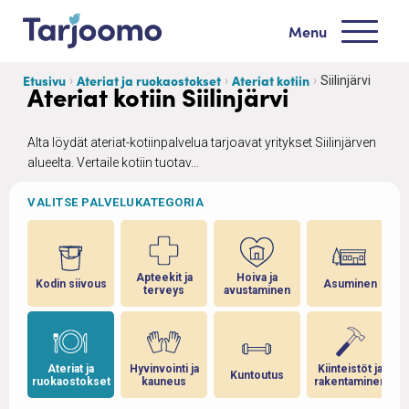
Siirry sisältöön
Menu
Tarjoomo etusivu
Etusivu
Ateriat ja ruokaostokset
Ateriat kotiin
Siilinjärvi
Ateriat kotiin Siilinjärvi
Alta löydät ateriat-kotiinpalvelua tarjoavat yritykset Siilinjärven
alueelta. Vertaile kotiin tuotav...
VALITSE PALVELUKATEGORIA
Apteekit ja
Hoiva ja
Kodin siivous
Asuminen
terveys
avustaminen
Ateriat ja
Hyvinvointi ja
Kiinteistöt ja
Kuntoutus
ruokaostokset
kauneus
rakentaminen