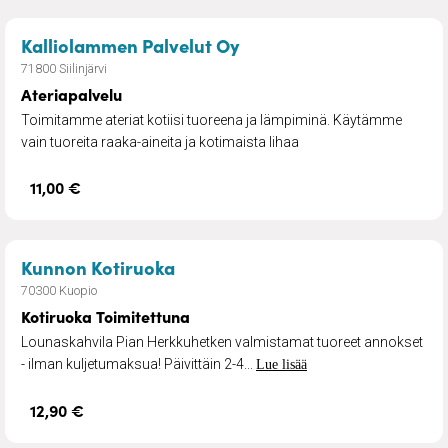
– Ateriapalvelu
Kalliolammen Palvelut Oy
71800 Siilinjärvi
Ateriapalvelu
Toimitamme ateriat kotiisi tuoreena ja lämpiminä. Käytämme
vain tuoreita raaka-aineita ja kotimaista lihaa
11,00 €
– Kotiruoka Toimitettuna
Kunnon Kotiruoka
70300 Kuopio
Kotiruoka Toimitettuna
Lounaskahvila Pian Herkkuhetken valmistamat tuoreet annokset
- ilman kuljetumaksua! Päivittäin 2-4...
Lue lisää
12,90 €