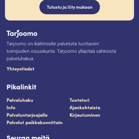
Tutustu ja liity mukaan
Tarjoomo on ikäihmisille palveluita tuottavien
toimijoiden osuuskunta. Tarjoomo ylläpitää sähköistä
palveluhakua.
Yhteystiedot
Pikalinkit
Palveluhaku
Tuotetori
Info
Ajankohtaista
Palveluntarjoajalle
Kirjautuminen
Palvelut paikkakunnittain
Seuraa meitä