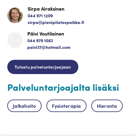
Sirpa Airaksinen
044 971 1209
sirpa@pienipilatespaikka.fi
Päivi Voutilainen
044 979 1083
paivi37@hotmail.com
Tutustu palveluntarjoajaan
Palveluntarjoajalta lisäksi
Jalkahoito
Fysioterapia
Hieronta