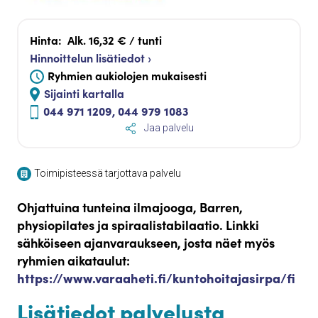
Hinta:
Alk. 16,32 € / tunti
Hinnoittelun lisätiedot ›
Ryhmien aukiolojen mukaisesti
Sijainti kartalla
044 971 1209, 044 979 1083
Jaa palvelu
Toimipisteessä tarjottava palvelu
Ohjattuina tunteina ilmajooga, Barren,
physiopilates ja spiraalistabilaatio. Linkki
sähköiseen ajanvaraukseen, josta näet myös
ryhmien aikataulut:
https://www.varaaheti.fi/kuntohoitajasirpa/fi
Lisätiedot palvelusta