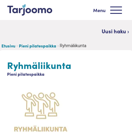
Siirry sisältöön
Menu
Tarjoomo etusivu
Uusi haku ›
Etusivu
Pieni pilatespaikka
Ryhmäliikunta
Ryhmäliikunta
Pieni pilatespaikka