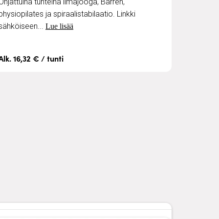
Ohjattuina tunteina ilmajooga, Barren,
physiopilates ja spiraalistabilaatio. Linkki
sähköiseen...
Lue lisää
Alk. 16,32 € / tunti