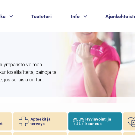
Palvelukategoriat
Palvelukategoriat
aku
Tuotetori
Info
Ajankohtaist
tteluympäristö voiman
untosalilaitteita, painoja tai
, jos sellaisia on tar…
Apteekit ja
Hyvinvointi ja
et
terveys
kauneus