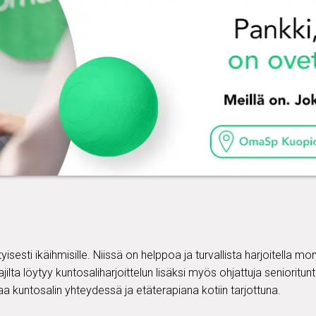
tyisesti ikäihmisille. Niissä on helppoa ja turvallista harjoitella m
ajilta löytyy kuntosaliharjoittelun lisäksi myös ohjattuja senioritun
a kuntosalin yhteydessä ja etäterapiana kotiin tarjottuna.