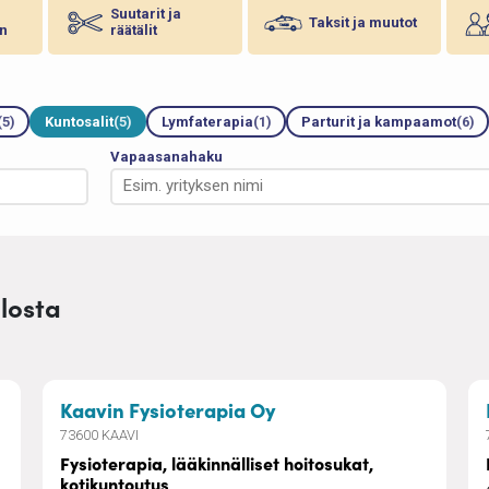
Suutarit ja
Taksit ja muutot
n
räätälit
(5)
Kuntosalit
(5)
Lymfaterapia
(1)
Parturit ja kampaamot
(6)
Vapaasanahaku
ulosta
i- ja vastaanottokäyntinä
– Fysioterapia, lääkinn
Kaavin Fysioterapia Oy
73600 KAAVI
Fysioterapia, lääkinnälliset hoitosukat,
kotikuntoutus