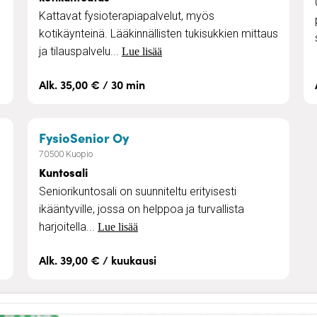
Kattavat fysioterapiapalvelut, myös
kotikäynteinä. Lääkinnällisten tukisukkien mittaus
ja tilauspalvelu...
Lue lisää
Alk. 35,00 € / 30 min
äsenyydet
– Kuntosali
FysioSenior Oy
70500 Kuopio
Kuntosali
Seniorikuntosali on suunniteltu erityisesti
ikääntyville, jossa on helppoa ja turvallista
harjoitella...
Lue lisää
Alk. 39,00 € / kuukausi