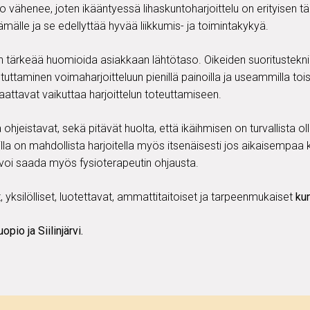
 vähenee, joten ikääntyessä lihaskuntoharjoittelu on erityisen tär
ämälle ja se edellyttää hyvää liikkumis- ja toimintakykyä.
n tärkeää huomioida asiakkaan lähtötaso. Oikeiden suoritustekn
tuttaminen voimaharjoitteluun pienillä painoilla ja useammilla toi
aattavat vaikuttaa harjoittelun toteuttamiseen.
ohjeistavat, sekä pitävät huolta, että ikäihmisen on turvallista olla
eilla on mahdollista harjoitella myös itsenäisesti jos aikaisempaa
i voi saada myös fysioterapeutin ohjausta.
 yksilölliset, luotettavat, ammattitaitoiset ja tarpeenmukaiset
kun
opio ja Siilinjärvi.