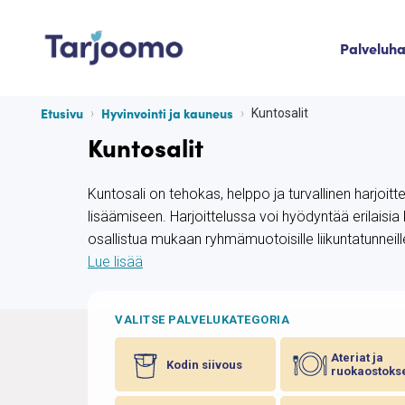
Siirry sisältöön
Palveluh
Tarjoomo etusivu
Etusivu
Hyvinvointi ja kauneus
Kuntosalit
Kuntosalit
Kuntosali on tehokas, helppo ja turvallinen harjoi
lisäämiseen. Harjoittelussa voi hyödyntää erilaisia k
osallistua mukaan ryhmämuotoisille liikuntatunneille
Lue lisää
VALITSE PALVELUKATEGORIA
Ateriat ja
Kodin siivous
ruokaostoks