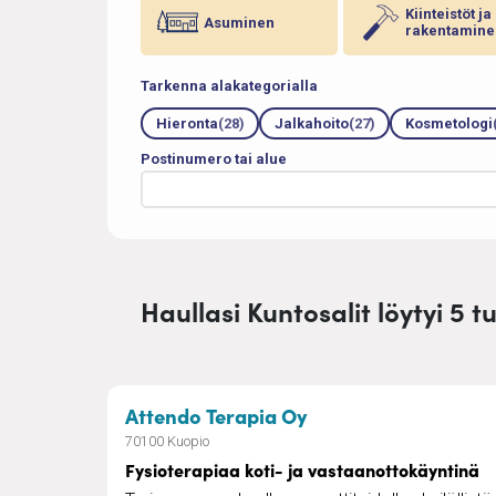
Kiinteistöt ja
Asuminen
rakentamine
Tarkenna alakategorialla
Hieronta
(28)
Jalkahoito
(27)
Kosmetologi
Postinumero tai alue
Haullasi Kuntosalit löytyi 5 t
– Fysioterapiaa kot
Attendo Terapia Oy
70100 Kuopio
Fysioterapiaa koti- ja vastaanottokäyntinä