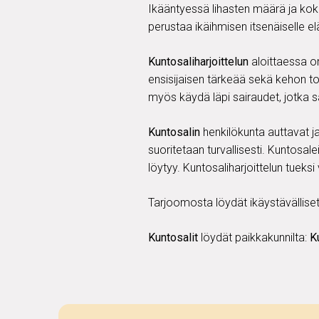
Ikääntyessä lihasten määrä ja koko
perustaa ikäihmisen itsenäiselle el
Kuntosaliharjoittelun
aloittaessa o
ensisijaisen tärkeää sekä kehon to
myös käydä läpi sairaudet, jotka s
Kuntosalin
henkilökunta auttavat ja 
suoritetaan turvallisesti. Kuntosal
löytyy. Kuntosaliharjoittelun tueks
Tarjoomosta löydät ikäystävälliset,
Kuntosalit
löydät paikkakunnilta:
Ku