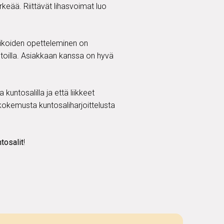
keää. Riittävät lihasvoimat luo
iikoiden opetteleminen on
stoilla. Asiakkaan kanssa on hyvä
 kuntosalilla ja että liikkeet
 kokemusta kuntosaliharjoittelusta
tosalit
!