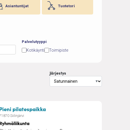
Asiantuntijat
Tuotetori
Palvelutyyppi
Kotikäynti
Toimipiste
Järjestys
▼
älliset hoitosukat, kotikuntoutus
– Ryhmäliikunta
Pieni pilatespaikka
71870 Siilinjärvi
Ryhmäliikunta