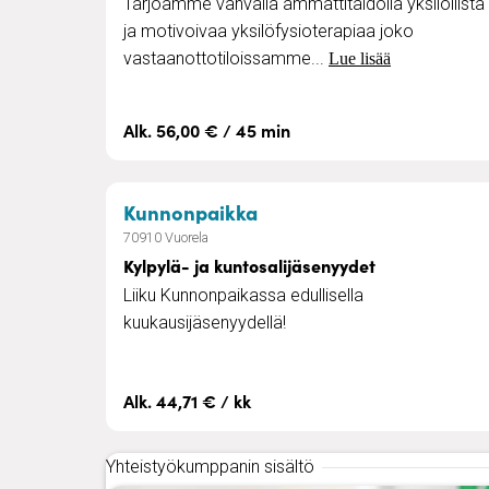
Tarjoamme vahvalla ammattitaidolla yksilöllistä
ja motivoivaa yksilöfysioterapiaa joko
vastaanottotiloissamme...
Lue lisää
Alk. 56,00 € / 45 min
– Kylpylä- ja kuntosalij
Kunnonpaikka
70910 Vuorela
Kylpylä- ja kuntosalijäsenyydet
Liiku Kunnonpaikassa edullisella
kuukausijäsenyydellä!
Alk. 44,71 € / kk
Yhteistyökumppanin sisältö