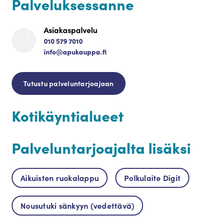
Palveluksessanne
Asiakaspalvelu
010 579 7010
info@apukauppa.fi
Tutustu palveluntarjoajaan
Kotikäyntialueet
Palveluntarjoajalta lisäksi
Aikuisten ruokalappu
Polkulaite Digit
Nousutuki sänkyyn (vedettävä)