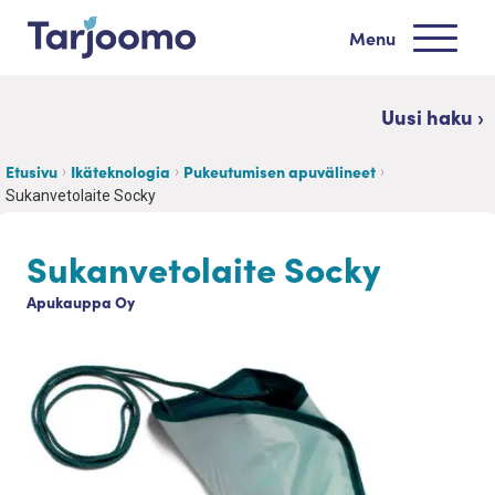
Siirry sisältöön
Menu
Tarjoomo etusivu
Uusi haku ›
Etusivu
Ikäteknologia
Pukeutumisen apuvälineet
Sukanvetolaite Socky
Sukanvetolaite Socky
Apukauppa Oy