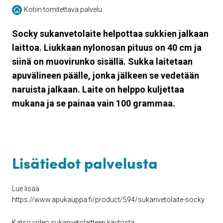
Kotiin tomitettava palvelu
Socky sukanvetolaite helpottaa sukkien jalkaan
laittoa. Liukkaan nylonosan pituus on 40 cm ja
siinä on muovirunko sisällä. Sukka laitetaan
apuvälineen päälle, jonka jälkeen se vedetään
naruista jalkaan. Laite on helppo kuljettaa
mukana ja se painaa vain 100 grammaa.
Lisätiedot palvelusta
Lue lisää
https://www.apukauppa.fi/product/594/sukanvetolaite-socky
Katso video sukanvetolaitteen käytöstä: