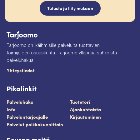
Tutustu ja liity mukaan
Tarjoomo on ikäihmisille palveluita tuottavien
toimijoiden osuuskunta. Tarjoomo ylläpitää sähköistä
palveluhakua.
Yhteystiedot
Pikalinkit
Palveluhaku
Tuotetori
Info
Ajankohtaista
Palveluntarjoajalle
Kirjautuminen
Palvelut paikkakunnittain
Seuraa meitä