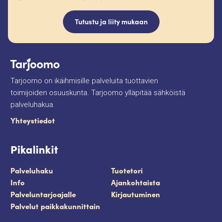
Tutustu ja liity mukaan
Tarjoomo on ikäihmisille palveluita tuottavien
toimijoiden osuuskunta. Tarjoomo ylläpitää sähköistä
palveluhakua.
Yhteystiedot
Pikalinkit
Palveluhaku
Tuotetori
Info
Ajankohtaista
Palveluntarjoajalle
Kirjautuminen
Palvelut paikkakunnittain