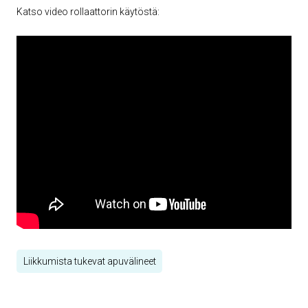
Katso video rollaattorin käytöstä:
Liikkumista tukevat apuvälineet