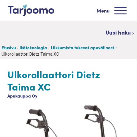
Siirry sisältöön
Menu
Tarjoomo etusivu
Uusi haku ›
Etusivu
Ikäteknologia
Liikkumista tukevat apuvälineet
Ulkorollaattori Dietz Taima XC
Ulkorollaattori Dietz
Taima XC
Apukauppa Oy