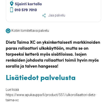
Sijainti kartalla
010 579 7010
Jaa palvelu
Kotiin tomitettava palvelu
Dietz Taima XC on yksinkertaisesti markkinoiden
paras rollaattori ulkokäyttöön, mutta se on
tarpeeksi ketterä myös sisätiloissa. Isojen
renkaiden johdosta rollaattori toimii hyvin myös
soralla ja talven hangessa!
Lisätiedot palvelusta
Lue lisää
https://www.apukauppa.fi/product/551/ulkorollaattori-dietz-
taima-xc