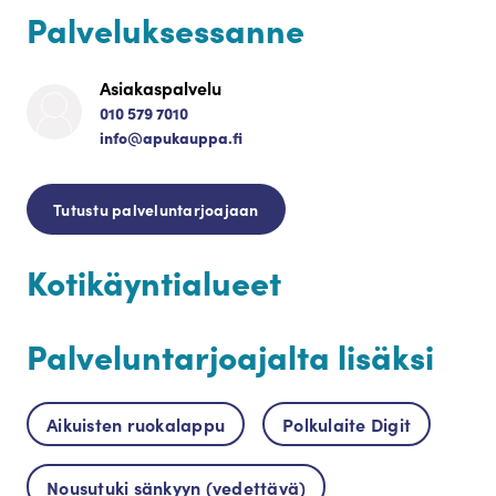
Palveluksessanne
Asiakaspalvelu
010 579 7010
info@apukauppa.fi
Tutustu palveluntarjoajaan
Kotikäyntialueet
Palveluntarjoajalta lisäksi
Aikuisten ruokalappu
Polkulaite Digit
Nousutuki sänkyyn (vedettävä)