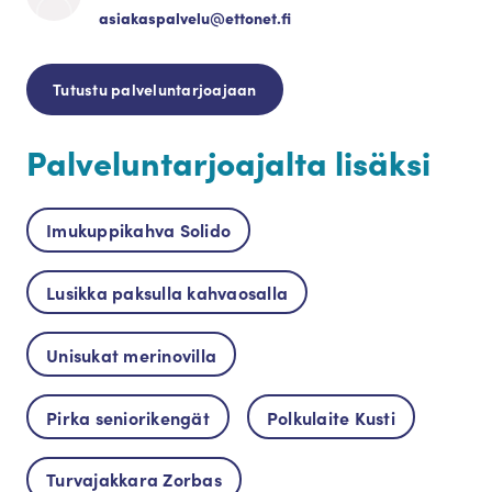
asiakaspalvelu@ettonet.fi
Tutustu palveluntarjoajaan
Palveluntarjoajalta lisäksi
Imukuppikahva Solido
Lusikka paksulla kahvaosalla
Unisukat merinovilla
Pirka seniorikengät
Polkulaite Kusti
Turvajakkara Zorbas