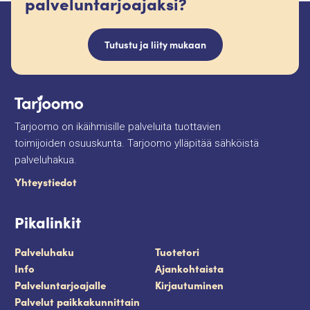
palveluntarjoajaksi?
Tutustu ja liity mukaan
Tarjoomo on ikäihmisille palveluita tuottavien
toimijoiden osuuskunta. Tarjoomo ylläpitää sähköistä
palveluhakua.
Yhteystiedot
Pikalinkit
Palveluhaku
Tuotetori
Info
Ajankohtaista
Palveluntarjoajalle
Kirjautuminen
Palvelut paikkakunnittain