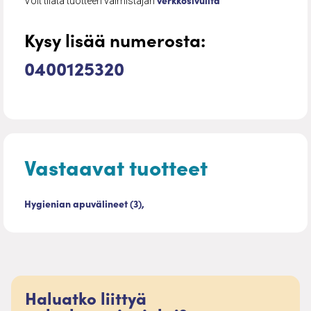
verkkosivuilta
Voit tilata tuotteen valmistajan
Kysy lisää numerosta:
0400125320
Vastaavat tuotteet
Hygienian apuvälineet (3),
Haluatko liittyä