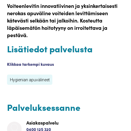
Voiteenlevitin innovatiivinen ja yksinkertaisesti
nerokas apuväline voiteiden levittämiseen
kätevästi selkään tai jalkoihin. Kosteutta
läpäisemätön hoitotyyny on irroitettava ja
pestävä.
Lisätiedot palvelusta
Klikkaa tarkempi kuvaus
Hygienian apuvälineet
Palveluksessanne
Asiakaspalvelu
0400 125 320