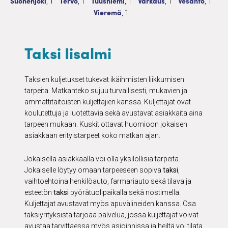
Taksi
1 palvelua
Taksi
1 palvelua
Taksi
1 palvelua
Taksi
1 palvelua
Taksi
1 palve
Suonenjoki
Tervo
Tuusniemi
Varkaus
Vesanto
, 1
, 1
, 1
, 1
, 1
Taksi
1 palvelua
Vieremä
, 1
Taksi Iisalmi
Taksien kuljetukset tukevat ikäihmisten liikkumisen
tarpeita. Matkanteko sujuu turvallisesti, mukavien ja
ammattitaitoisten kuljettajien kanssa. Kuljettajat ovat
koulutettuja ja luotettavia sekä avustavat asiakkaita aina
tarpeen mukaan. Kuskit ottavat huomioon jokaisen
asiakkaan erityistarpeet koko matkan ajan.
Jokaisella asiakkaalla voi olla yksilöllisiä tarpeita.
Jokaiselle löytyy omaan tarpeeseen sopiva
taksi
,
vaihtoehtoina henkilöauto, farmariauto sekä tilava ja
esteetön
taksi
pyörätuolipaikalla sekä nostimella.
Kuljettajat avustavat myös apuvälineiden kanssa. Osa
taksiyrityksistä tarjoaa palvelua, jossa kuljettajat voivat
avustaa tarvittaessa myös asioinnissa ja heiltä voi tilata