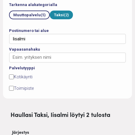
Tarkenna alakategorialla
Muuttopalvelu
(5)
Taksi
(2)
Postinumero tai alue
Vapaasanahaku
Palvelutyyppi
Kotikäynti
Toimipiste
Haullasi Taksi, Iisalmi löytyi 2 tulosta
Järjestys