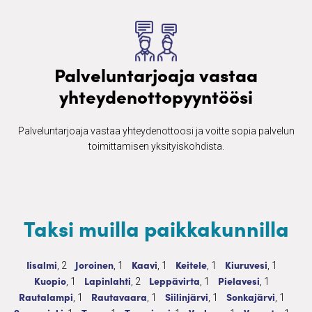
Palveluntarjoaja vastaa
yhteydenottopyyntöösi
Palveluntarjoaja vastaa yhteydenottoosi ja voitte sopia palvelun
toimittamisen yksityiskohdista.
Taksi muilla paikkakunnilla
Taksi
2 palvelua
Taksi
1 palvelua
Taksi
1 palvelua
Taksi
1 palvelua
Taksi
1 palvelu
Iisalmi
Joroinen
Kaavi
Keitele
Kiuruvesi
, 2
, 1
, 1
, 1
, 1
Taksi
1 palvelua
Taksi
2 palvelua
Taksi
1 palvelua
Taksi
1 palvelua
Kuopio
Lapinlahti
Leppävirta
Pielavesi
, 1
, 2
, 1
, 1
Taksi
1 palvelua
Taksi
1 palvelua
Taksi
1 palvelua
Taksi
1 palvel
Rautalampi
Rautavaara
Siilinjärvi
Sonkajärvi
, 1
, 1
, 1
, 1