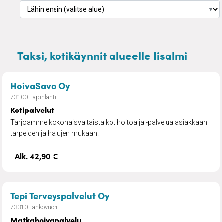
▼
Taksi, kotikäynnit alueelle Iisalmi
– Kotipalvelut
HoivaSavo Oy
73100 Lapinlahti
Kotipalvelut
Tarjoamme kokonaisvaltaista kotihoitoa ja -palvelua asiakkaan
tarpeiden ja halujen mukaan.
Alk. 42,90 €
– Matkahoivapalvelu
Tepi Terveyspalvelut Oy
73310 Tahkovuori
Matkahoivapalvelu