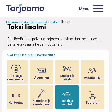
Siirry sisältöön
Menu
Tarjoomo etusivu
Etusivu
Taksit ja muutot
Taksi
Iisalmi
Taksi Iisalmi
Alta löydät taksipalvelua tarjoavat yritykset Iisalmen alueelta.
Vertaile takseja ja heidän tuottami...
VALITSE PALVELUKATEGORIA
Hoiva ja
Suutarit ja
Asuminen
Asiantuntijat
avustaminen
räätälit
a
Kiinteistöt ja
Taksit ja
Kuntoutus
Tuotetori
rakentaminen
muutot