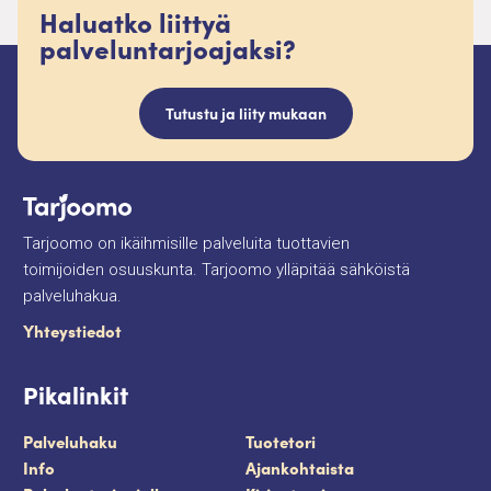
Haluatko liittyä
palveluntarjoajaksi?
Tutustu ja liity mukaan
Tarjoomo on ikäihmisille palveluita tuottavien
toimijoiden osuuskunta. Tarjoomo ylläpitää sähköistä
palveluhakua.
Yhteystiedot
Pikalinkit
Palveluhaku
Tuotetori
Info
Ajankohtaista