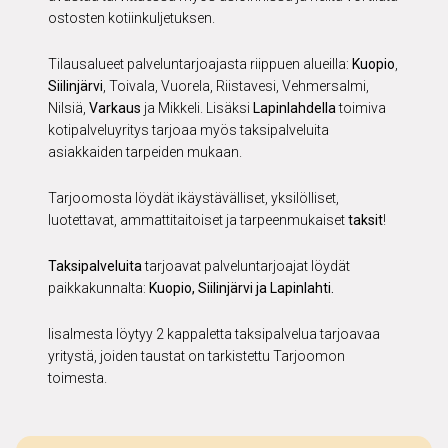
ostosten kotiinkuljetuksen.
Tilausalueet palveluntarjoajasta riippuen alueilla:
Kuopio
,
Siilinjärvi
, Toivala, Vuorela, Riistavesi, Vehmersalmi,
Nilsiä,
Varkaus
ja Mikkeli. Lisäksi
Lapinlahdella
toimiva
kotipalveluyritys tarjoaa myös taksipalveluita
asiakkaiden tarpeiden mukaan.
Tarjoomosta löydät ikäystävälliset, yksilölliset,
luotettavat, ammattitaitoiset ja tarpeenmukaiset
taksit
!
Taksipalveluita
tarjoavat palveluntarjoajat löydät
paikkakunnalta:
Kuopio, Siilinjärvi ja Lapinlahti.
Iisalmesta löytyy 2 kappaletta taksipalvelua tarjoavaa
yritystä, joiden taustat on tarkistettu Tarjoomon
toimesta.