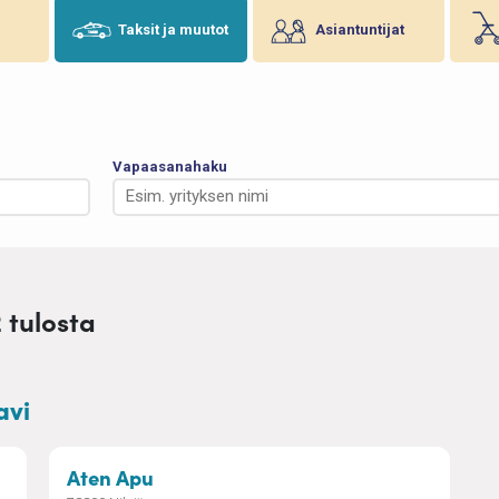
Taksit ja muutot
Asiantuntijat
Vapaasanahaku
2 tulosta
avi
palvelu
– Aten Apu
Aten Apu