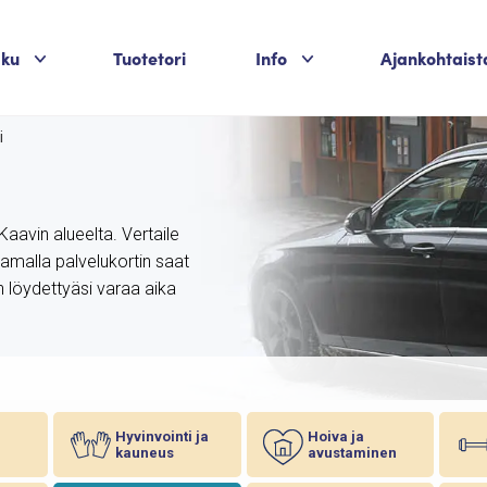
Palvelukategoriat
Palvelukategoriat
aku
Tuotetori
Info
Ajankohtaist
i
Kaavin alueelta. Vertaile
aamalla palvelukortin saat
n löydettyäsi varaa aika
Hyvinvointi ja
Hoiva ja
kauneus
avustaminen