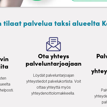
 tilaat palvelua taksi alueelta 
Ota yhteys
Pal
vin
palveluntarjoajaan
ita
yhte
Löydät palveluntarjoajan
ten ​
yhteystiedot palvelukortista. Voit
lueelta
ottaa yhteyttä myös
 helposti.
Pal
yhteydenottolomakkeella. ​
yhteyde
pal