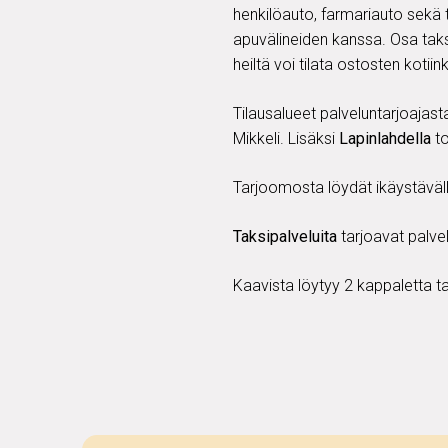
henkilöauto, farmariauto sekä 
apuvälineiden kanssa. Osa taksi
heiltä voi tilata ostosten kotiin
Tilausalueet palveluntarjoajasta
Mikkeli. Lisäksi
Lapinlahdella
to
Tarjoomosta löydät ikäystävälli
Taksipalveluita
tarjoavat palve
Kaavista löytyy 2 kappaletta ta