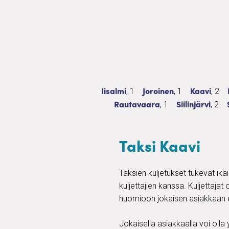
Taksi
1 palvelua
Taksi
1 palvelua
Taksi
2 pa
Iisalmi
Joroinen
Kaavi
, 1
, 1
, 2
Taksi
1 palvelua
Taksi
2 pa
Rautavaara
Siilinjärvi
, 1
, 2
Taksi Kaavi
Taksien kuljetukset tukevat ikä
kuljettajien kanssa. Kuljettaja
huomioon jokaisen asiakkaan e
Jokaisella asiakkaalla voi olla