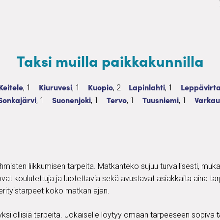
Taksi muilla paikkakunnilla
lvelua
Taksi
1 palvelua
Taksi
1 palvelua
Taksi
2 palvelua
Taksi
1 palvelua
Taksi
Keitele
Kiuruvesi
Kuopio
Lapinlahti
Leppävirt
, 1
, 1
, 2
, 1
lvelua
Taksi
1 palvelua
Taksi
1 palvelua
Taksi
1 palvelua
Taksi
1 palvelua
Taksi
Sonkajärvi
Suonenjoki
Tervo
Tuusniemi
Varkau
, 1
, 1
, 1
, 1
ihmisten liikkumisen tarpeita. Matkanteko sujuu turvallisesti, muk
t ovat koulutettuja ja luotettavia sekä avustavat asiakkaita aina 
rityistarpeet koko matkan ajan.
 yksilöllisiä tarpeita. Jokaiselle löytyy omaan tarpeeseen sopiva
t