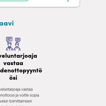
Kaavi
veluntarjoaja
vastaa
ydenottopyyntö
ösi
veluntarjoaja vastaa
nottoosi ja voitte sopia
velun toimittamisen