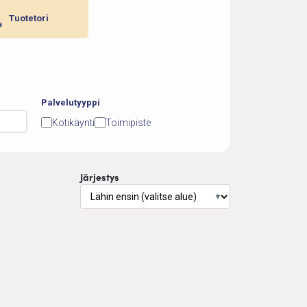
Tuotetori
Palvelutyyppi
Kotikäynti
Toimipiste
Järjestys
▼