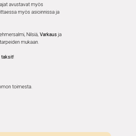
ttajat avustavat myös
vittaessa myös asioinnissa ja
Vehmersalmi, Nilsiä,
Varkaus
ja
n tarpeiden mukaan.
t
taksit
!
joomon toimesta.