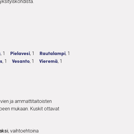
yksityiskohdista.
1 palvelua
Taksi
1 palvelua
Taksi
1 palvelua
a
Pielavesi
Rautalampi
, 1
, 1
, 1
1 palvelua
Taksi
1 palvelua
Taksi
1 palvelua
s
Vesanto
Vieremä
, 1
, 1
, 1
avien ja ammattitaitoisten
tarpeen mukaan. Kuskit ottavat
aksi
, vaihtoehtoina