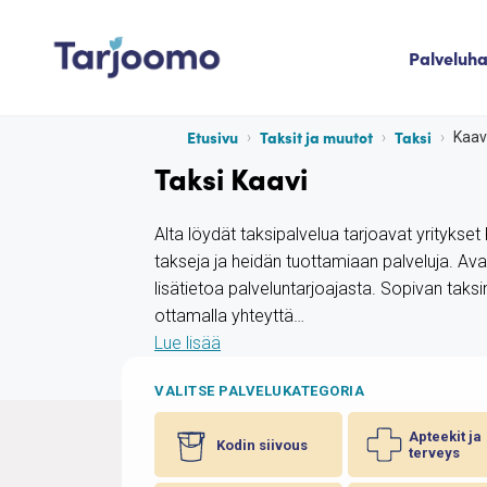
Siirry sisältöön
Palveluh
Tarjoomo etusivu
Etusivu
Taksit ja muutot
Taksi
Kaav
Taksi Kaavi
Alta löydät taksipalvelua tarjoavat yritykset 
takseja ja heidän tuottamiaan palveluja. Av
lisätietoa palveluntarjoajasta. Sopivan taksi
ottamalla yhteyttä…
Lue lisää
VALITSE PALVELUKATEGORIA
Apteekit ja
Kodin siivous
terveys