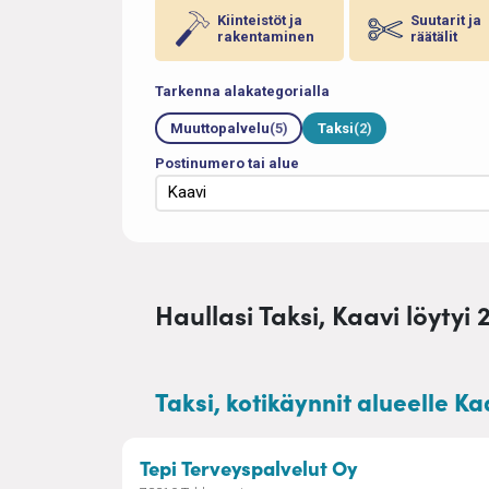
Kiinteistöt ja
Suutarit ja
rakentaminen
räätälit
Tarkenna alakategorialla
Muuttopalvelu
(5)
Taksi
(2)
Postinumero tai alue
Haullasi Taksi, Kaavi löytyi 
Taksi, kotikäynnit alueelle Ka
– Matkahoiva
Tepi Terveyspalvelut Oy