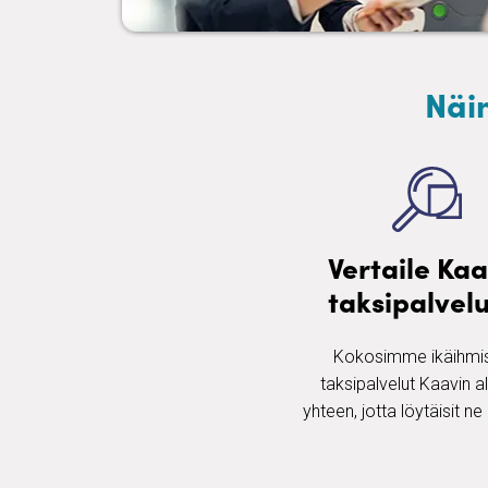
Näin
Vertaile Kaa
taksipalvelu
Kokosimme ikäihmis
taksipalvelut Kaavin a
yhteen, jotta löytäisit ne