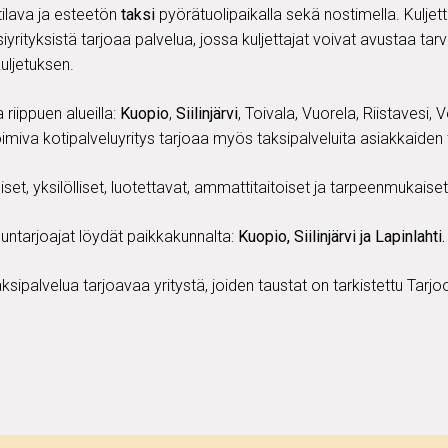
tilava ja esteetön
taksi
pyörätuolipaikalla sekä nostimella. Kulje
yrityksistä tarjoaa palvelua, jossa kuljettajat voivat avustaa tar
kuljetuksen.
 riippuen alueilla:
Kuopio
,
Siilinjärvi
, Toivala, Vuorela, Riistavesi, 
imiva kotipalveluyritys tarjoaa myös taksipalveluita asiakkaide
set, yksilölliset, luotettavat, ammattitaitoiset ja tarpeenmukaise
luntarjoajat löydät paikkakunnalta:
Kuopio, Siilinjärvi ja Lapinlahti.
ksipalvelua tarjoavaa yritystä, joiden taustat on tarkistettu Tar