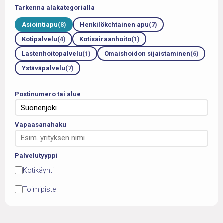
Tarkenna alakategorialla
Asiointiapu
(8)
Henkilökohtainen apu
(7)
Kotipalvelu
(4)
Kotisairaanhoito
(1)
Lastenhoitopalvelu
(1)
Omaishoidon sijaistaminen
(6)
Ystäväpalvelu
(7)
Postinumero tai alue
Vapaasanahaku
Palvelutyyppi
Kotikäynti
Toimipiste