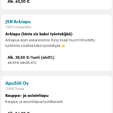
Alk. 40,00 €
– Arkiapu (hinta sis kaksi työntekijää)
JSN Arkiapu
70870 Hiltulanlahti
Arkiapu (hinta sis kaksi työntekijää)
Arkiapua arjen askareisiinne. Kysy lisää! Huom! Ilmoitettu
tuntihinta sisältää kaksi työntekijää
Alk. 39,50 €/tunti (alv0%)
49,57€ (alv25,5%)
– Kauppa- ja asiointiapu
ApuSiili Oy
70900 Toivala
Kauppa- ja asiointiapu
Kauppa- ja asiointiapua luotettavasti.
Alk. 24,00 €