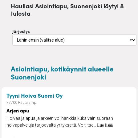
Haullasi Asiointiapu, Suonenjoki löytyi 8
tulosta
Järjestys
▼
Asiointiapu, kotikäynnit alueelle
Suonenjoki
– Arjen apu
Tyyni Hoiva Suomi Oy
77700 Rautalampi
Arjen apu
Hoivaa ja apua ja arkeen voi hankkia kuka vain suoraan
hoivapalveluja tarjoavalta yritykseltä. Voit itse...
Lue lisää