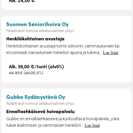
– Henkilökohtainen avus
Suomen Seniorihoiva Oy
Paikallisesti toimiva valtakunnallinen yritys
Henkilökohtainen avustaja
Henkilökohtainen avustaja toimii seniorin, vammautuneen tai
kroonisesti sairastuneen henkilön apuna ja tukena...
Lue lisää
Alk. 39,00 €/tunti (alv0%)
48,95€ (alv25,5%)
– Ennaltaehkäisevä hoivap
Gubbe Sydänystävä Oy
Paikallisesti toimiva valtakunnallinen yritys
Ennaltaehkäisevä hoivapalvelu
Gubbe on ennaltaehkäisevä ja kuntouttava hoivapalvelu, joka
tukee ikäihmisen ja vammaisen henkilön...
Lue lisää