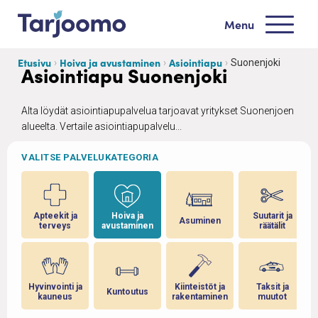
Siirry sisältöön
Menu
Tarjoomo etusivu
Etusivu
Hoiva ja avustaminen
Asiointiapu
Suonenjoki
Asiointiapu Suonenjoki
Alta löydät asiointiapupalvelua tarjoavat yritykset Suonenjoen
alueelta. Vertaile asiointiapupalvelu...
VALITSE PALVELUKATEGORIA
Apteekit ja
Hoiva ja
Suutarit ja
ous
Asuminen
terveys
avustaminen
räätälit
a
Hyvinvointi ja
Kiinteistöt ja
Taksit ja
Kuntoutus
set
kauneus
rakentaminen
muutot