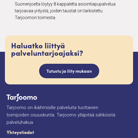
Suonenjoelta löytyy 8 kappaletta asiointiapupalvelua
tarjoavaa yritystä, joiden taustat on tarkistettu
Tarjoomon toimesta.
Haluatko liittyä
palveluntarjoajaksi?
Tutustu ja liity mukaan
Tarjoomo on ikäihmisille palveluita tuottavien
toimijoiden osuuskunta. Tarjoomo ylläpitää sähköistä
palveluhakua.
Yhteystiedot