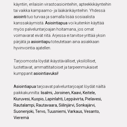
käyntiin, erilaisiin virastoasiointeihin, apteekkikäynteihin
tai vaikka kampaamo- ja lääkärikäynteihin. Yhdessä
asiointi
tuo turvaa ja samalla lisää sosiaalista
kanssakäymistä.
Asiointiapua
voi kuitenkin käyttää
myös palveluntarjoajan hoitamana, jos omat
voimavarat eivät riitä. Arjessa ei tarvitse yrittää yksin
pärjätä ja
asiointiapu
toteutetaan aina asiakkaan
hyvinvointia ajatellen.
Tarjoomosta löydät ikäystävälliset, yksilölliset,
luotettavat, ammattitaitoiset ja tarpeenmukaiset
kumppanit
asiointiavuksi!
Asiointiapua
tarjoavat palveluntarjoajat löydät näiltä
paikkakunnilta:
Iisalmi, Joroinen, Kaavi, Keitele,
Kiuruvesi, Kuopio, Lapinlahti, Leppävirta, Pielavesi,
Rautalampi, Rautavaara, Siilinjärvi, Sonkajärvi,
Suonenjoki, Tervo, Tuusniemi, Varkaus, Vesanto,
Vieremä