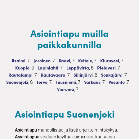
Asiointiapu muilla
paikkakunnilla
Asiointiapu
7 palvelua
Asiointiapu
7 palvelua
Asiointiapu
7 palvelua
Asiointiapu
7 palvelua
Asiointiapu
7 palvelu
Iisalmi
Joroinen
Kaavi
Keitele
Kiuruvesi
, 7
, 7
, 7
, 7
, 7
Asiointiapu
8 palvelua
Asiointiapu
7 palvelua
Asiointiapu
8 palvelua
Asiointiapu
7 palvelua
Kuopio
Lapinlahti
Leppävirta
Pielavesi
, 8
, 7
, 8
, 7
Asiointiapu
7 palvelua
Asiointiapu
7 palvelua
Asiointiapu
8 palvelua
Asiointiapu
7 palve
Rautalampi
Rautavaara
Siilinjärvi
Sonkajärvi
, 7
, 7
, 8
, 7
Asiointiapu
8 palvelua
Asiointiapu
7 palvelua
Asiointiapu
7 palvelua
Asiointiapu
7 palvelua
Asiointiapu
7 palv
Suonenjoki
Tervo
Tuusniemi
Varkaus
Vesanto
, 8
, 7
, 7
, 7
, 7
Asiointiapu
7 palvelua
Vieremä
, 7
Asiointiapu Suonenjoki
Asiointiapu
mahdollistaa ja lisää arjen toimintakykyä.
Asiointiapua
voidaan käyttää esimerkiksi kaupassa