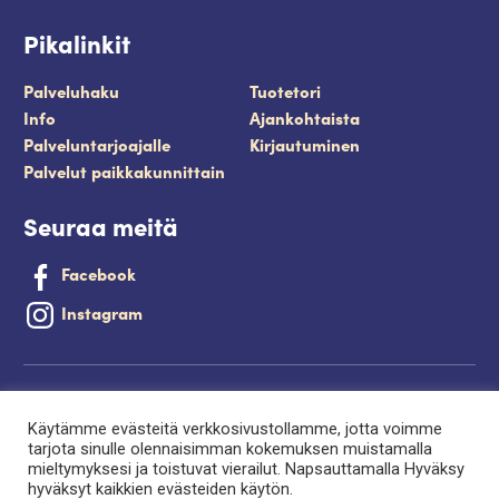
Pikalinkit
Palveluhaku
Tuotetori
Info
Ajankohtaista
Palveluntarjoajalle
Kirjautuminen
Palvelut paikkakunnittain
Seuraa meitä
Facebook
Instagram
Tietosuojaseloste
Käytämme evästeitä verkkosivustollamme, jotta voimme
Saavutettavuusseloste
tarjota sinulle olennaisimman kokemuksen muistamalla
mieltymyksesi ja toistuvat vierailut. Napsauttamalla Hyväksy
Evästeet
hyväksyt kaikkien evästeiden käytön.