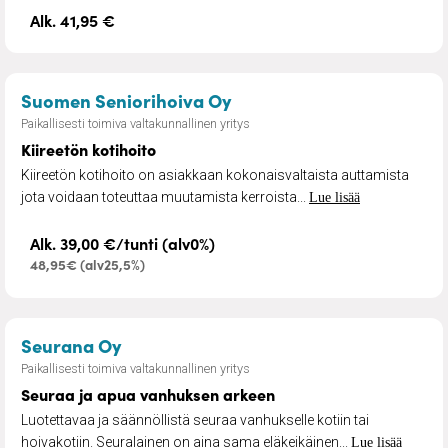
Alk. 41,95 €
– Kiireetön kotihoito
Suomen Seniorihoiva Oy
Paikallisesti toimiva valtakunnallinen yritys
Kiireetön kotihoito
Kiireetön kotihoito on asiakkaan kokonaisvaltaista auttamista
jota voidaan toteuttaa muutamista kerroista...
Lue lisää
Alk. 39,00 €/tunti (alv0%)
48,95€ (alv25,5%)
– Seuraa ja apua vanhuksen arkeen
Seurana Oy
Paikallisesti toimiva valtakunnallinen yritys
Seuraa ja apua vanhuksen arkeen
Luotettavaa ja säännöllistä seuraa vanhukselle kotiin tai
hoivakotiin. Seuralainen on aina sama eläkeikäinen...
Lue lisää